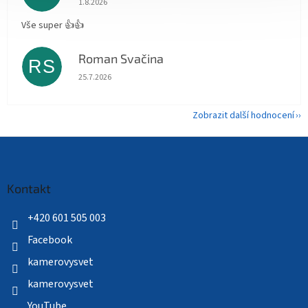
1.8.2026
Vše super 👍👍
Roman Svačina
RS
Hodnocení obchodu je 5 z 5 hvězdiček.
25.7.2026
Zobrazit další hodnocení
Z
á
p
a
Kontakt
t
í
+420 601 505 003
Facebook
kamerovysvet
kamerovysvet
YouTube