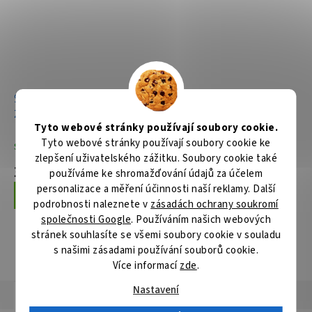
Stolní a pokosová pila
Univerzální a pokosová
260mm,1650W
pila 260mm,1650W
Tyto webové stránky používají soubory cookie.
Tyto webové stránky používají soubory cookie ke
Skladem
Skladem
zlepšení uživatelského zážitku. Soubory cookie také
32 402 Kč
13 810 Kč
používáme ke shromažďování údajů za účelem
personalizace a měření účinnosti naší reklamy. Další
Do košíku
Do košíku
podrobnosti naleznete v
zásadách ochrany soukromí
společnosti Google
. Používáním našich webových
stránek souhlasíte se všemi soubory cookie v souladu
s našimi zásadami používání souborů cookie.
ZOBRAZIT VŠECHNY SOUVISEJÍCÍ PRODUKTY
Více informací
zde
.
Nastavení
Popis
Hodnocení
Diskuze