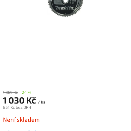
1 369 Kč
–24 %
1 030 Kč
/ ks
851 Kč bez DPH
Měrná
Není skladem
cena: