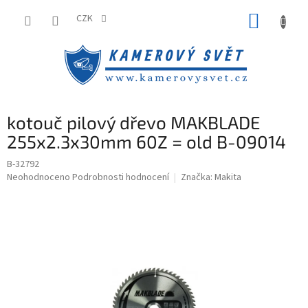
Přejít
NÁKUP
na
CZK
obsah
KOŠÍK
kotouč pilový dřevo MAKBLADE
255x2.3x30mm 60Z = old B-09014
B-32792
Průměrné
Neohodnoceno
Podrobnosti hodnocení
Značka:
Makita
hodnocení
produktu
je
0,0
z
5
hvězdiček.