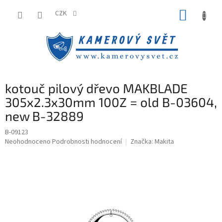
Přejít
NÁKUP
na
CZK
obsah
KOŠÍK
kotouč pilový dřevo MAKBLADE
305x2.3x30mm 100Z = old B-03604,
new B-32889
B-09123
Průměrné
Neohodnoceno
Podrobnosti hodnocení
Značka:
Makita
hodnocení
produktu
je
0,0
z
5
hvězdiček.