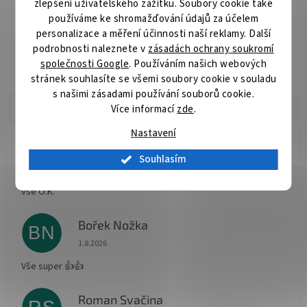
zlepšení uživatelského zážitku. Soubory cookie také
Detailní popis produktu
používáme ke shromažďování údajů za účelem
personalizace a měření účinnosti naší reklamy. Další
Standardní řada pilových kotoučů pro řezání dřeva pokosovými
pilami. Konstrukce kotoučů je upravená pro spolehlivý řez a
podrobnosti naleznete v
zásadách ochrany soukromí
dlouhou životnost.
společnosti Google
. Používáním našich webových
stránek souhlasíte se všemi soubory cookie v souladu
s našimi zásadami používání souborů cookie.
Více informací
zde
.
Nastavení
Radomír Hurník
RH
Souhlasím
Hodnocení obchodu je 5 z 5 hvězdiček.
3.8.2026
Vše O.K.
Bořek Nožka
BN
Hodnocení obchodu je 5 z 5 hvězdiček.
1.8.2026
Vše super 👍👍
Roman Svačina