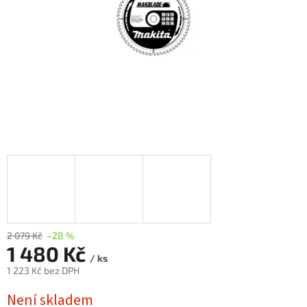
2 079 Kč
–28 %
1 480 Kč
/ ks
1 223 Kč bez DPH
Měrná
Není skladem
cena: