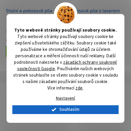
Stolní a pokosová pila
Pokosová pila s laserem
305mm,1800W
Tyto webové stránky používají soubory cookie.
Skladem
Skladem
Tyto webové stránky používají soubory cookie ke
18 757 Kč
23 020 Kč
zlepšení uživatelského zážitku. Soubory cookie také
používáme ke shromažďování údajů za účelem
Do košíku
Do košíku
personalizace a měření účinnosti naší reklamy. Další
podrobnosti naleznete v
zásadách ochrany soukromí
společnosti Google
. Používáním našich webových
stránek souhlasíte se všemi soubory cookie v souladu
Popis
Hodnocení
Diskuze
s našimi zásadami používání souborů cookie.
Více informací
zde
.
Detailní popis produktu
Nastavení
Standardní řada pilových kotoučů pro řezání dřeva pokosovými
pilami. Konstrukce kotoučů je upravená pro spolehlivý řez a
Souhlasím
dlouhou životnost.