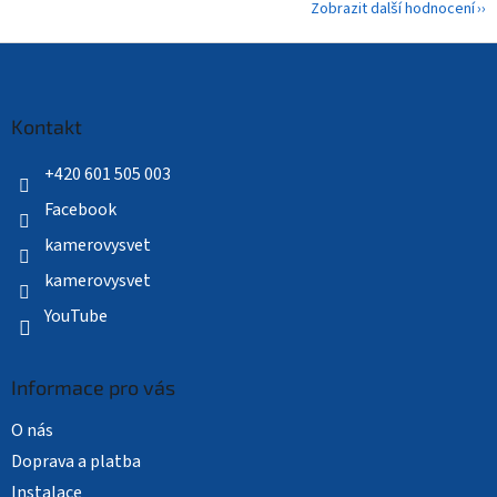
Zobrazit další hodnocení
Z
á
p
a
Kontakt
t
í
+420 601 505 003
Facebook
kamerovysvet
kamerovysvet
YouTube
Informace pro vás
O nás
Doprava a platba
Instalace