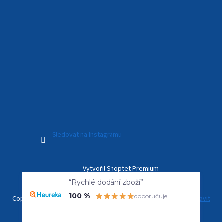
Sledovat na Instagramu
Vytvořil Shoptet Premium
“Rychlé dodání zboží”
100 %
doporučuje
Copyright 2026
Kamerový Svět
. Všechna práva vyhrazena.
Upravit
nastavení cookies
Overenyweb.cz