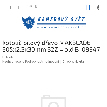
Přejít
NÁKUP
na
CZK
obsah
KOŠÍK
kotouč pilový dřevo MAKBLADE
305x2.3x30mm 32Z = old B-08947
B-32742
Průměrné
Neohodnoceno
Podrobnosti hodnocení
Značka:
Makita
hodnocení
produktu
je
0,0
z
5
hvězdiček.