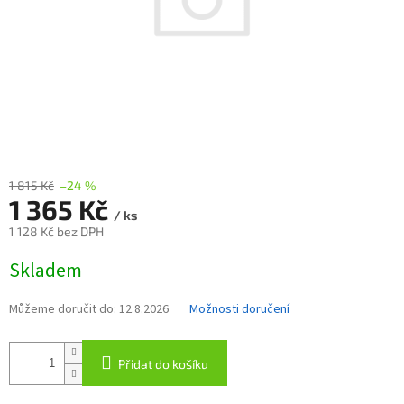
1 815 Kč
–24 %
1 365 Kč
/ ks
1 128 Kč bez DPH
Měrná
Skladem
cena:
Můžeme doručit do:
12.8.2026
Možnosti doručení
Přidat do košíku