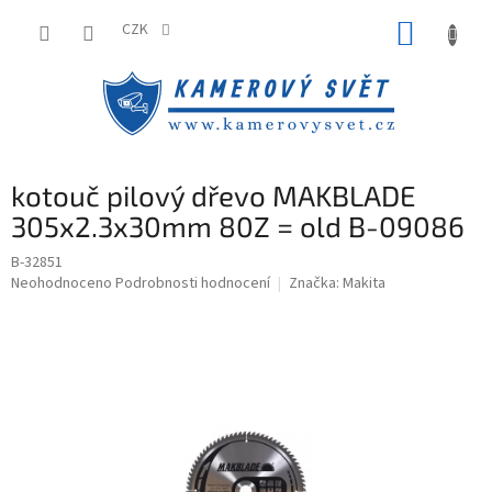
Přejít
NÁKUP
na
CZK
obsah
KOŠÍK
kotouč pilový dřevo MAKBLADE
305x2.3x30mm 80Z = old B-09086
B-32851
Průměrné
Neohodnoceno
Podrobnosti hodnocení
Značka:
Makita
hodnocení
produktu
je
0,0
z
5
hvězdiček.