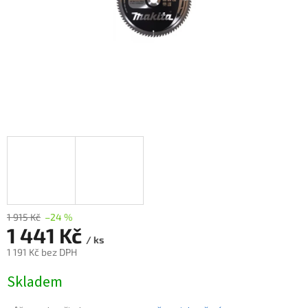
1 915 Kč
–24 %
1 441 Kč
/ ks
1 191 Kč bez DPH
Měrná
Skladem
cena: