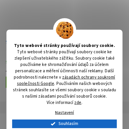
Stolní a pokosová pila
Pokosová pila s laserem
Tyto webové stránky používají soubory cookie.
305mm,1800W
Tyto webové stránky používají soubory cookie ke
zlepšení uživatelského zážitku. Soubory cookie také
Skladem
Skladem
používáme ke shromažďování údajů za účelem
personalizace a měření účinnosti naší reklamy. Další
18 757 Kč
23 020 Kč
podrobnosti naleznete v
zásadách ochrany soukromí
Do košíku
Do košíku
společnosti Google
. Používáním našich webových
stránek souhlasíte se všemi soubory cookie v souladu
s našimi zásadami používání souborů cookie.
Více informací
zde
.
Popis
Hodnocení
Diskuze
Nastavení
Detailní popis produktu
Souhlasím