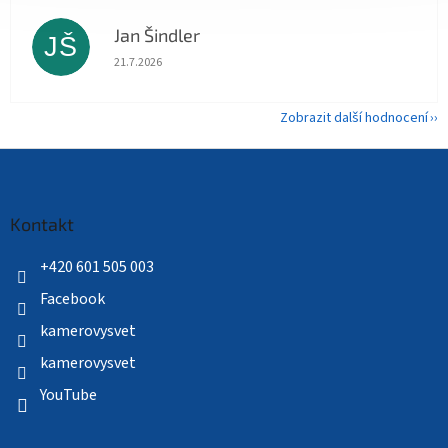
Jan Šindler
JŠ
Hodnocení obchodu je 5 z 5 hvězdiček.
21.7.2026
Zobrazit další hodnocení
Z
á
p
a
Kontakt
t
í
+420 601 505 003
Facebook
kamerovysvet
kamerovysvet
YouTube