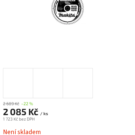
2 689 Kč
–22 %
2 085 Kč
/ ks
1 723 Kč bez DPH
Měrná
Není skladem
cena: