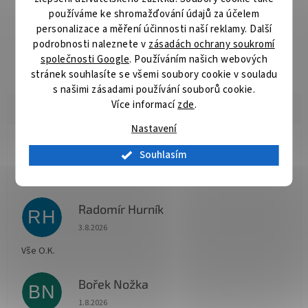
Detailní popis produktu
používáme ke shromažďování údajů za účelem
personalizace a měření účinnosti naší reklamy. Další
Prémiová řada pilových kotoučů pro řezání dřeva pokosovými
podrobnosti naleznete v
zásadách ochrany soukromí
pilami. Konstrukce kotoučů je upravená pro velmi tichý a čistý
společnosti Google
. Používáním našich webových
řez bez vibrací.
stránek souhlasíte se všemi soubory cookie v souladu
s našimi zásadami používání souborů cookie.
Více informací
zde
.
Nastavení
Jana Koukalová
Souhlasím
JK
Hodnocení obchodu je 5 z 5 hvězdiček.
9.8.2026
Radomír Hurník
RH
Hodnocení obchodu je 5 z 5 hvězdiček.
3.8.2026
Vše O.K.
Bořek Nožka
BN
Hodnocení obchodu je 5 z 5 hvězdiček.
1.8.2026