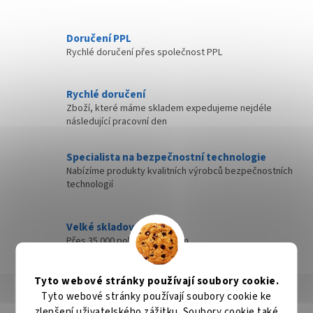
Doručení PPL
Rychlé doručení přes společnost PPL
Rychlé doručení
Zboží, které máme skladem expedujeme nejdéle
následující pracovní den
Specialista na bezpečnostní technologie
Nabízíme produkty kvalitních výrobců bezpečnostních
technologií
Velké skladové zásoby
Přes 35 000 položek skladem
Tyto webové stránky používají soubory cookie.
Popis
Hodnocení
Diskuze
Tyto webové stránky používají soubory cookie ke
zlepšení uživatelského zážitku. Soubory cookie také