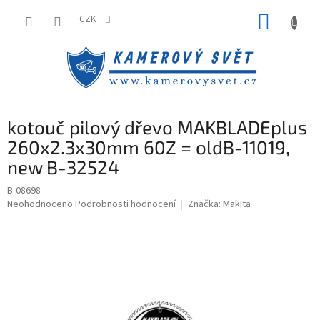
Přejít
NÁKUP
na
CZK
obsah
KOŠÍK
kotouč pilový dřevo MAKBLADEplus
260x2.3x30mm 60Z = oldB-11019,
new B-32524
B-08698
Průměrné
Neohodnoceno
Podrobnosti hodnocení
Značka:
Makita
hodnocení
produktu
je
0,0
z
5
hvězdiček.