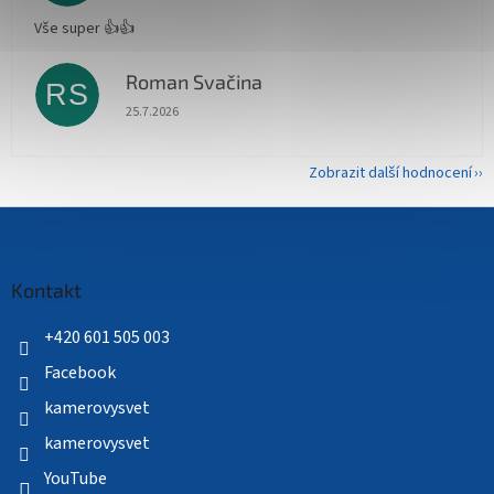
Vše super 👍👍
Roman Svačina
RS
Hodnocení obchodu je 5 z 5 hvězdiček.
25.7.2026
Zobrazit další hodnocení
Z
á
p
a
Kontakt
t
í
+420 601 505 003
Facebook
kamerovysvet
kamerovysvet
YouTube