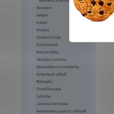
Redukční kroužky
Broušení
Sekání
Vrtání
Kladiva
Ostatní stroje
Ruční nářadí
Kufry a tašky
Ukládací systémy
Akumulátory a nabíječky
Vzduchové nářadí
Míchadla
Prostřihovače
Leštičky
Laserová technika
Kempování a pobyt v přírodě