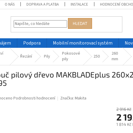
O NÁS
DOPRAVA A PLATBA
INSTALACE
HODNOCENÍ OBCH
HLEDAT
nájem
Podpora
Mobilní monitorovací systém
Nov
ví
Pokosové
260
Řezání
Pily
250
pily
mm
ouč pilový dřevo MAKBLADEplus 260x
95
né
noceno
Podrobnosti hodnocení
Značka:
Makita
ní
u
2 916 Kč
2 1
1 814 Kč
Měrná