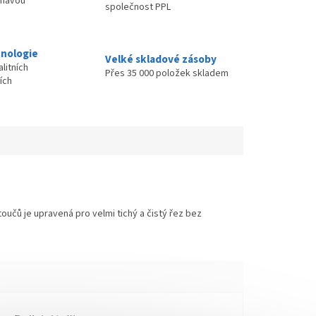
ímavou
společnost PPL
nologie
Velké skladové zásoby
litních
Přes 35 000 položek skladem
ích
oučů je upravená pro velmi tichý a čistý řez bez