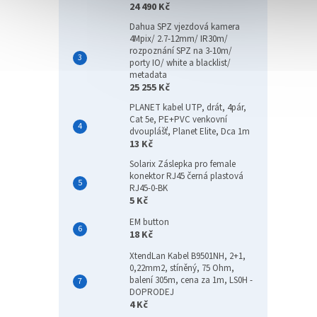
24 490 Kč
Dahua SPZ vjezdová kamera
4Mpix/ 2.7-12mm/ IR30m/
rozpoznání SPZ na 3-10m/
porty IO/ white a blacklist/
metadata
25 255 Kč
PLANET kabel UTP, drát, 4pár,
Cat 5e, PE+PVC venkovní
dvouplášť, Planet Elite, Dca 1m
13 Kč
Solarix Záslepka pro female
konektor RJ45 černá plastová
RJ45-0-BK
5 Kč
EM button
18 Kč
XtendLan Kabel B9501NH, 2+1,
0,22mm2, stíněný, 75 Ohm,
balení 305m, cena za 1m, LS0H -
DOPRODEJ
4 Kč