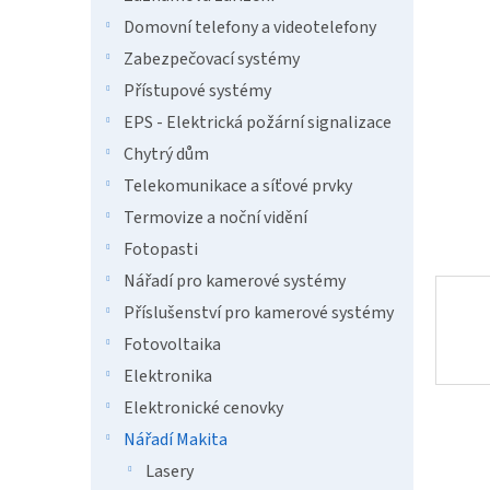
a
hvězdič
n
Domovní telefony a videotelefony
e
Zabezpečovací systémy
l
Přístupové systémy
EPS - Elektrická požární signalizace
Chytrý dům
Telekomunikace a síťové prvky
Termovize a noční vidění
Fotopasti
Nářadí pro kamerové systémy
Příslušenství pro kamerové systémy
Fotovoltaika
Elektronika
Elektronické cenovky
Nářadí Makita
Lasery