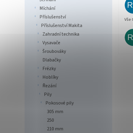
Míchání
Příslušenství
Vše 
Příslušenství Makita
Zahradní technika
Vysavače
Šroubováky
Dlabačky
Frézky
Hoblíky
Řezání
Pily
Pokosové pily
305 mm
250
210 mm