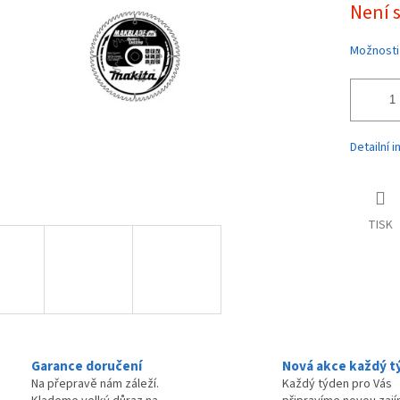
Není 
ek.
cena:
Možnosti
Detailní 
TISK
Garance doručení
Nová akce každý t
Na přepravě nám záleží.
Každý týden pro Vás