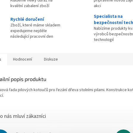
Klademe velký důraz na
připravíme novou zaj
kvalitní zabalení zboží
akci
Specialista na
Rychlé doručení
bezpečnostní tech
Zboží, které máme skladem
Nabízíme produkty kva
expedujeme nejdéle
výrobců bezpečnostn
následující pracovní den
technologií
s
Hodnocení
Diskuze
ailní popis produktu
iová řada pilových kotoučů pro řezání dřeva stolními pilami. Konstrukce kot
cí.