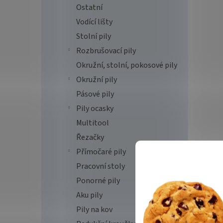
Ostatní
Vodící lišty
Stolní pily
Rozbrušovací pily
Okružní, stolní, pokosové pily
Okružní pily
Pásové pily
Pily ocasky
Multitool
Řezačky
Přímočaré pily
Pracovní stoly
Ponorné pily
Aku pily
Pily na kov