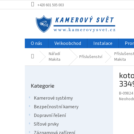
Přejít
+420 601 505 003
na
obsah
O nás
Velkoobchod
Instalace
Pro
Nářadí
Příslušenst
Domů
Příslušenství
Makita
Makita
P
kot
o
Přeskočit
s
334
Kategorie
kategorie
t
B-09824
r
Kamerové systémy
Průměr
Neohod
a
hodnoce
Bezpečnostní kamery
n
produkt
n
Dopravní řešení
je
í
0,0
Síťové prvky
z
p
Záznamová zařízení
5