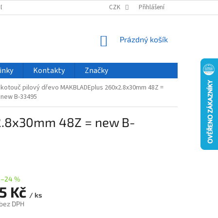
ODU
NOVINKY
VELKOOBCHOD
CZK
ČASTO KLADENÉ DOTAZY
Přihlášení
NÁKUPNÍ
Prázdný košík
KOŠÍK
inky
Kontakty
Značky
kotouč pilový dřevo MAKBLADEplus 260x2.8x30mm 48Z =
new B-33495
2.8x30mm 48Z = new B-
–24 %
95 Kč
/ ks
 bez DPH