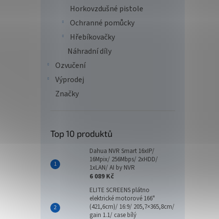
Horkovzdušné pistole
Ochranné pomůcky
Hřebíkovačky
Náhradní díly
Ozvučení
Výprodej
Značky
Top 10 produktů
Dahua NVR Smart 16xIP/
16Mpix/ 256Mbps/ 2xHDD/
1xLAN/ AI by NVR
6 089 Kč
ELITE SCREENS plátno
elektrické motorové 166"
(421,6cm)/ 16:9/ 205,7×365,8cm/
gain 1.1/ case bílý