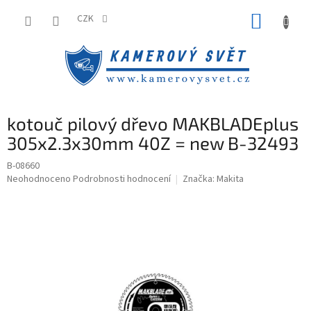
Přejít
NÁKUP
na
CZK
obsah
KOŠÍK
kotouč pilový dřevo MAKBLADEplus
305x2.3x30mm 40Z = new B-32493
B-08660
Průměrné
Neohodnoceno
Podrobnosti hodnocení
Značka:
Makita
hodnocení
produktu
je
0,0
z
5
hvězdiček.