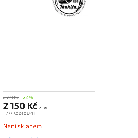
2 773 Kč
–22 %
2 150 Kč
/ ks
1 777 Kč bez DPH
Měrná
Není skladem
cena: