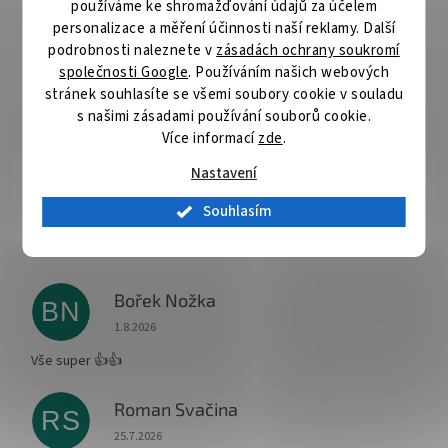
používáme ke shromažďování údajů za účelem
Prémiová řada pilových kotoučů pro řezání dřeva pokosovými
personalizace a měření účinnosti naší reklamy. Další
pilami. Konstrukce kotoučů je upravená pro velmi tichý a čistý
podrobnosti naleznete v
zásadách ochrany soukromí
řez bez vibrací.
společnosti Google
. Používáním našich webových
stránek souhlasíte se všemi soubory cookie v souladu
s našimi zásadami používání souborů cookie.
Více informací
zde
.
Nastavení
Radomír Hurník
RH
Souhlasím
Hodnocení obchodu je 5 z 5 hvězdiček.
3.8.2026
Vše O.K.
Bořek Nožka
BN
Hodnocení obchodu je 5 z 5 hvězdiček.
1.8.2026
Vše super 👍👍
Roman Svačina
RS
Hodnocení obchodu je 5 z 5 hvězdiček.
25.7.2026