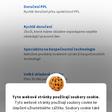
Doručení PPL
Rychlé doručení přes společnost PPL
Rychlé doručení
Zboží, které máme skladem expedujeme nejdéle
následující pracovní den
Specialista na bezpečnostní technologie
Nabízíme produkty kvalitních výrobců bezpečnostních
technologií
Velké skladové zásoby
Přes 35 000 položek skladem
Popis
Hodnocení
Diskuze
Tyto webové stránky používají soubory cookie.
Tyto webové stránky používají soubory cookie ke
zlepšení uživatelského zážitku. Soubory cookie také
Detailní popis produktu