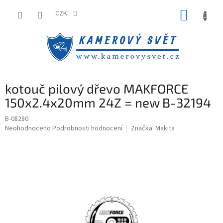
Přejít
NÁKUP
na
CZK
obsah
KOŠÍK
kotouč pilový dřevo MAKFORCE
150x2.4x20mm 24Z = new B-32194
B-08280
Průměrné
Neohodnoceno
Podrobnosti hodnocení
Značka:
Makita
hodnocení
produktu
je
0,0
z
5
hvězdiček.