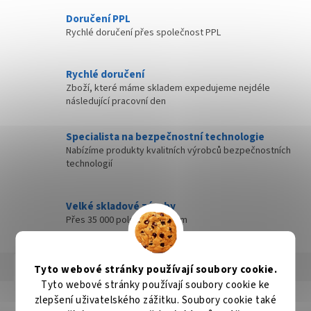
Doručení PPL
Rychlé doručení přes společnost PPL
Rychlé doručení
Zboží, které máme skladem expedujeme nejdéle
následující pracovní den
Specialista na bezpečnostní technologie
Nabízíme produkty kvalitních výrobců bezpečnostních
technologií
Velké skladové zásoby
Přes 35 000 položek skladem
Popis
Hodnocení
Diskuze
Tyto webové stránky používají soubory cookie.
Tyto webové stránky používají soubory cookie ke
zlepšení uživatelského zážitku. Soubory cookie také
Detailní popis produktu