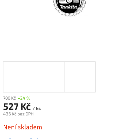
700 Kč
–24 %
527 Kč
/ ks
436 Kč bez DPH
Měrná
Není skladem
cena: