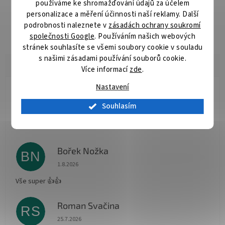
používáme ke shromažďování údajů za účelem
Komplexní řada pilových kotoučů vhodných pro příčné i podélné
personalizace a měření účinnosti naší reklamy. Další
řezy dřeva okružními pilami. Kvalitní tvrdokov zaručuje velmi
podrobnosti naleznete v
zásadách ochrany soukromí
dlouhou živostnost kotoučů.
společnosti Google
. Používáním našich webových
stránek souhlasíte se všemi soubory cookie v souladu
s našimi zásadami používání souborů cookie.
Více informací
zde
.
Nastavení
Radomír Hurník
RH
Souhlasím
Hodnocení obchodu je 5 z 5 hvězdiček.
3.8.2026
Vše O.K.
Bořek Nožka
BN
Hodnocení obchodu je 5 z 5 hvězdiček.
1.8.2026
Vše super 👍👍
Roman Svačina
RS
Hodnocení obchodu je 5 z 5 hvězdiček.
25.7.2026