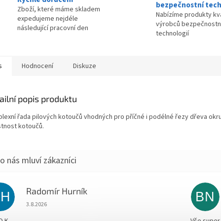
bezpečnostní tech
Zboží, které máme skladem
Nabízíme produkty kva
expedujeme nejdéle
výrobců bezpečnostn
následující pracovní den
technologií
s
Hodnocení
Diskuze
ailní popis produktu
lexní řada pilových kotoučů vhodných pro příčné i podélné řezy dřeva okruž
stnost kotoučů.
Radomír Hurník
RH
BN
Hodnocení obchodu je 5 z 5 hvězdiček.
3.8.2026
O.K.
Vše super