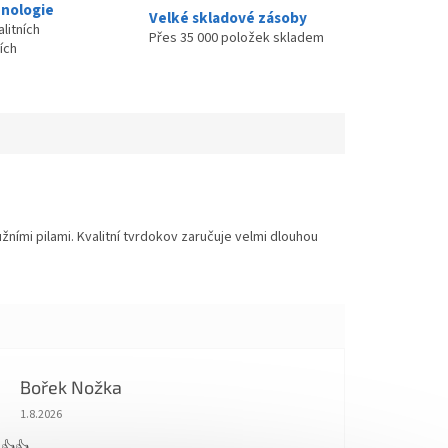
nologie
Velké skladové zásoby
litních
Přes 35 000 položek skladem
ích
ními pilami. Kvalitní tvrdokov zaručuje velmi dlouhou
Bořek Nožka
Hodnocení obchodu je 5 z 5 hvězdiček.
1.8.2026
 👍👍