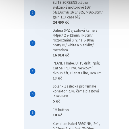
ELITE SCREENS plátno
elektrické motorové 166"
(421,6cm)/ 16:9/ 205,7×365,8cm/
gain 1.1/ case bílý
24 490 Kč
Dahua SPZ vjezdová kamera
4Mpix/ 2.7-12mm/ IR30m/
rozpoznání SPZ na 3-10m/
porty IO/ white a blacklist/
metadata
16 014 Kč
PLANET kabel UTP, drát, 4pár,
Cat 5e, PE+PVC venkovní
dvouplášť, Planet Elite, Dca 1m
13 Kč
Solarix Záslepka pro female
konektor RJ45 černá plastová
RJ45-0-BK
5 Kč
EM button
18 Kč
XtendLan Kabel B9501NH, 2+1,
0,22mm2, stíněný, 75 Ohm,