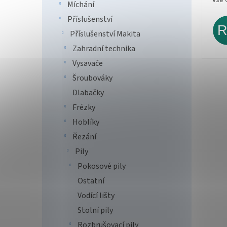
Míchání
Příslušenství
Příslušenství Makita
Zahradní technika
Vysavače
Šroubováky
Dlabačky
Frézky
Hoblíky
Řezání
Pily
Pokosové pily
Ostatní
Vodící lišty
Stolní pily
Rozbrušovací pily