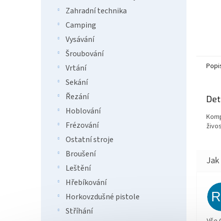
Zahradní technika
Camping
Vysávání
Šroubování
Popi
Vrtání
Sekání
Řezání
Det
Hoblování
Komp
Frézování
živo
Ostatní stroje
Broušení
Leštění
Hřebíkování
Horkovzdušné pistole
Stříhání
Vše 