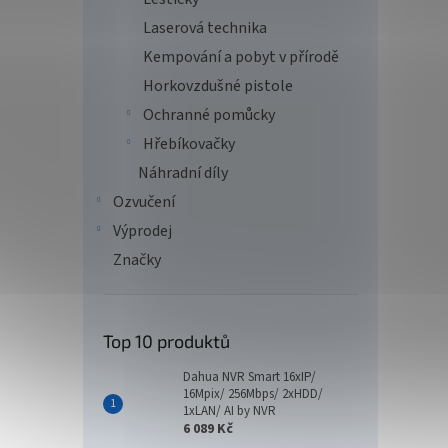
Laserová technika
Kempování a pobyt v přírodě
Horkovzdušné pistole
Ochranné pomůcky
Hřebíkovačky
Náhradní díly
Ozvučení
Výprodej
Značky
Top 10 produktů
Dahua NVR Smart 16xIP/
16Mpix/ 256Mbps/ 2xHDD/
1xLAN/ AI by NVR
6 089 Kč