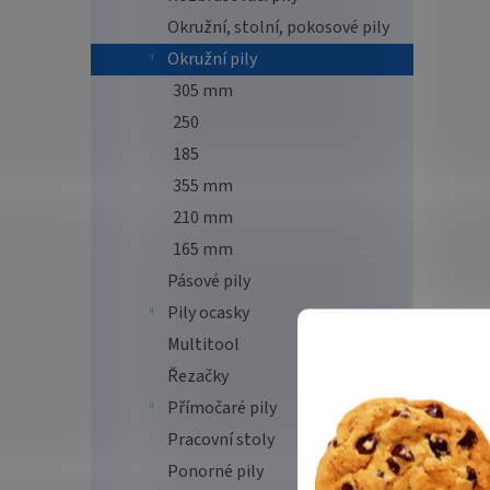
Okružní, stolní, pokosové pily
Okružní pily
305 mm
250
185
355 mm
210 mm
165 mm
Pásové pily
Pily ocasky
Multitool
Řezačky
Přímočaré pily
Pracovní stoly
Ponorné pily