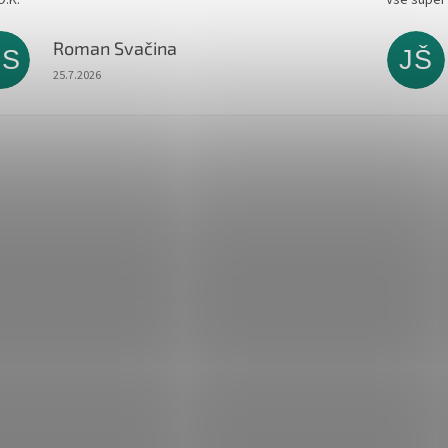
Roman Svačina
RS
JŠ
Hodnocení obchodu je 5 z 5 hvězdiček.
25.7.2026