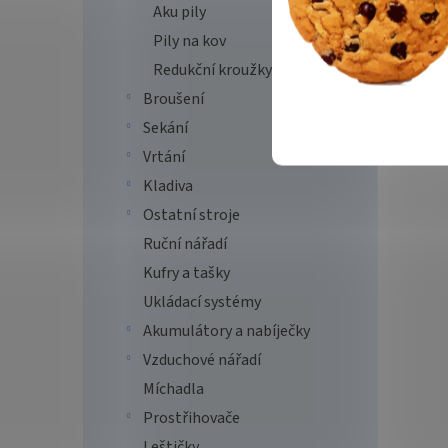
Aku pily
Pily na kov
Redukční kroužky
Broušení
Sekání
Vrtání
Kladiva
Ostatní stroje
Ruční nářadí
Kufry a tašky
Ukládací systémy
Akumulátory a nabíječky
Vzduchové nářadí
Míchadla
Prostřihovače
Leštičky