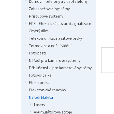
n
Domovní telefony a videotelefony
e
Zabezpečovací systémy
l
Přístupové systémy
EPS - Elektrická požární signalizace
Chytrý dům
Telekomunikace a síťové prvky
Termovize a noční vidění
Fotopasti
Nářadí pro kamerové systémy
Příslušenství pro kamerové systémy
Fotovoltaika
Elektronika
Elektronické cenovky
Nářadí Makita
Lasery
Akumulátorové stroje