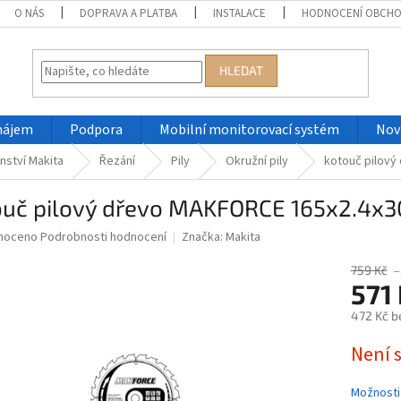
O NÁS
DOPRAVA A PLATBA
INSTALACE
HODNOCENÍ OBCH
HLEDAT
nájem
Podpora
Mobilní monitorovací systém
Nov
nství Makita
Řezání
Pily
Okružní pily
kotouč pilov
ouč pilový dřevo MAKFORCE 165x2.4x
né
noceno
Podrobnosti hodnocení
Značka:
Makita
ní
u
759 Kč
–
571
472 Kč b
Měrná
Není 
ek.
cena:
Možnosti