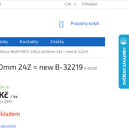
ODU
NOVINKY
VELKOOBCHOD
CZK
ČASTO KLADENÉ DOTAZY
Přihlášení
NÁKUPNÍ
Prázdný košík
KOŠÍK
inky
Kontakty
Značky
ý dřevo MAKFORCE 165x2.4x30mm 24Z = new B-32219
30mm 24Z = new B-32219
B-08305
24 %
 Kč
/ ks
ez DPH
skladem
 doručení