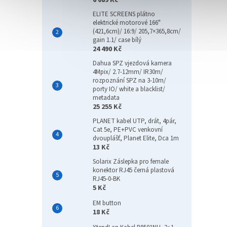
6 089 Kč
ELITE SCREENS plátno
elektrické motorové 166"
(421,6cm)/ 16:9/ 205,7×365,8cm/
gain 1.1/ case bílý
24 490 Kč
Dahua SPZ vjezdová kamera
4Mpix/ 2.7-12mm/ IR30m/
rozpoznání SPZ na 3-10m/
porty IO/ white a blacklist/
metadata
25 255 Kč
PLANET kabel UTP, drát, 4pár,
Cat 5e, PE+PVC venkovní
dvouplášť, Planet Elite, Dca 1m
13 Kč
Solarix Záslepka pro female
konektor RJ45 černá plastová
RJ45-0-BK
5 Kč
EM button
18 Kč