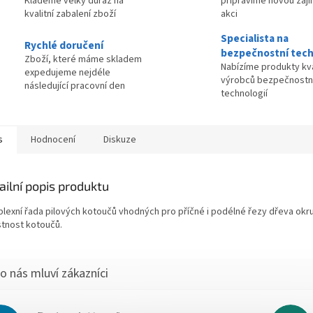
Klademe velký důraz na
připravíme novou zaj
kvalitní zabalení zboží
akci
Specialista na
Rychlé doručení
bezpečnostní tech
Zboží, které máme skladem
Nabízíme produkty kva
expedujeme nejdéle
výrobců bezpečnostn
následující pracovní den
technologií
s
Hodnocení
Diskuze
ailní popis produktu
lexní řada pilových kotoučů vhodných pro příčné i podélné řezy dřeva okruž
stnost kotoučů.