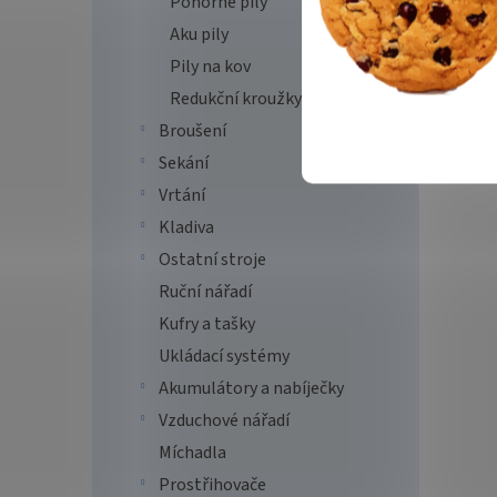
Ponorné pily
Aku pily
Pily na kov
Redukční kroužky
Broušení
Sekání
Vrtání
Kladiva
Ostatní stroje
Ruční nářadí
Kufry a tašky
Ukládací systémy
Akumulátory a nabíječky
Vzduchové nářadí
Míchadla
Prostřihovače