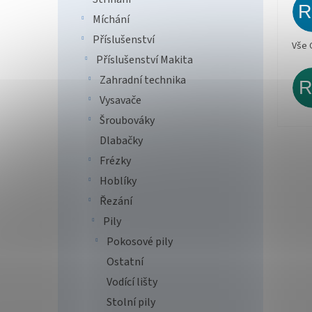
Míchání
Příslušenství
Vše 
Příslušenství Makita
Zahradní technika
Vysavače
Šroubováky
Dlabačky
Frézky
Hoblíky
Řezání
Pily
Pokosové pily
Ostatní
Vodící lišty
Stolní pily