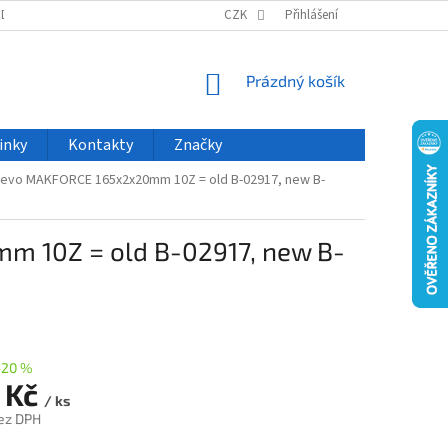
ODU
NOVINKY
VELKOOBCHOD
CZK
ČASTO KLADENÉ DOTAZY
Přihlášení
NÁKUPNÍ
Prázdný košík
KOŠÍK
inky
Kontakty
Značky
řevo MAKFORCE 165x2x20mm 10Z = old B-02917, new B-
m 10Z = old B-02917, new B-
–20 %
 Kč
/ ks
ez DPH