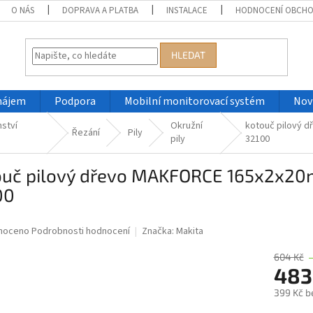
O NÁS
DOPRAVA A PLATBA
INSTALACE
HODNOCENÍ OBCH
HLEDAT
nájem
Podpora
Mobilní monitorovací systém
Nov
nství
Okružní
kotouč pilový d
Řezání
Pily
pily
32100
ouč pilový dřevo MAKFORCE 165x2x20m
00
né
noceno
Podrobnosti hodnocení
Značka:
Makita
ní
u
604 Kč
483
399 Kč b
Měrná