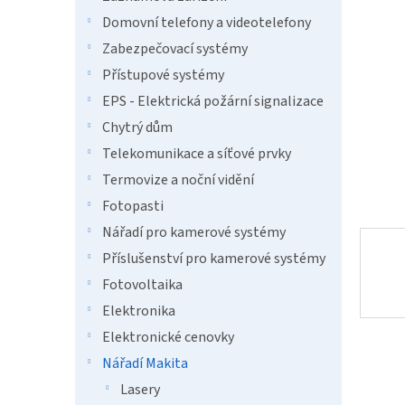
a
hvězdič
n
Domovní telefony a videotelefony
e
Zabezpečovací systémy
l
Přístupové systémy
EPS - Elektrická požární signalizace
Chytrý dům
Telekomunikace a síťové prvky
Termovize a noční vidění
Fotopasti
Nářadí pro kamerové systémy
Příslušenství pro kamerové systémy
Fotovoltaika
Elektronika
Elektronické cenovky
Nářadí Makita
Lasery