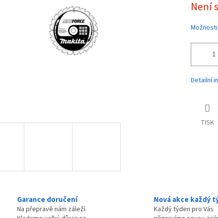
Není 
ek.
cena:
Možnosti
Detailní 
TISK
Garance doručení
Nová akce každý t
Na přepravě nám záleží.
Každý týden pro Vás