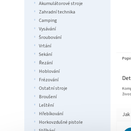
Akumulátorové stroje
Zahradní technika
Camping
Vysávání
Šroubování
Vrtání
Sekání
Popi
Řezání
Hoblování
Det
Frézování
Ostatní stroje
Komp
živo
Broušení
Leštění
Hřebíkování
Horkovzdušné pistole
Stříhání