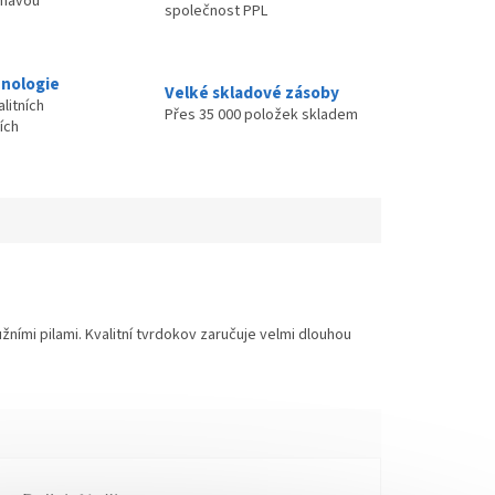
ímavou
společnost PPL
nologie
Velké skladové zásoby
litních
Přes 35 000 položek skladem
ích
ními pilami. Kvalitní tvrdokov zaručuje velmi dlouhou