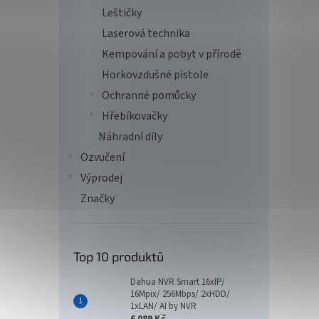
Leštičky
Laserová technika
Kempování a pobyt v přírodě
Horkovzdušné pistole
Ochranné pomůcky
Hřebíkovačky
Náhradní díly
Ozvučení
Výprodej
Značky
Top 10 produktů
Dahua NVR Smart 16xIP/
16Mpix/ 256Mbps/ 2xHDD/
1xLAN/ AI by NVR