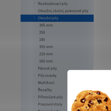
Rozbrušovací pily
Okružní, stolní, pokosové pily
Okružní pily
305 mm
250
185
355 mm
210 mm
165 mm
Pásové pily
Pily ocasky
Multitool
Řezačky
Přímočaré pily
Pracovní stoly