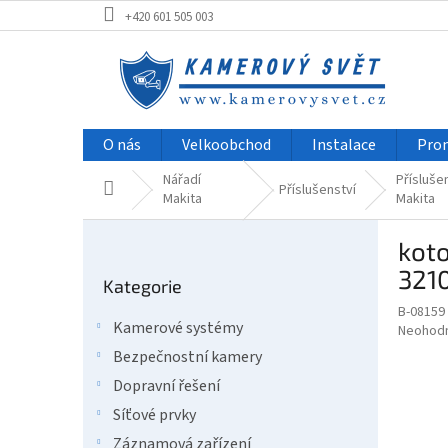
Přejít
+420 601 505 003
na
obsah
O nás
Velkoobchod
Instalace
Pro
Nářadí
Přísluše
Domů
Příslušenství
Makita
Makita
P
kot
o
Přeskočit
s
321
Kategorie
kategorie
t
B-08159
r
Kamerové systémy
Průměr
Neohod
a
hodnoce
Bezpečnostní kamery
n
produkt
n
Dopravní řešení
je
í
0,0
Síťové prvky
z
p
Záznamová zařízení
5