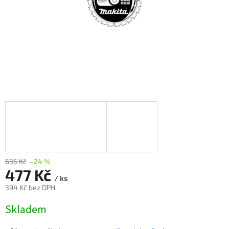
635 Kč
–24 %
477 Kč
/ ks
394 Kč bez DPH
Měrná
Skladem
cena: