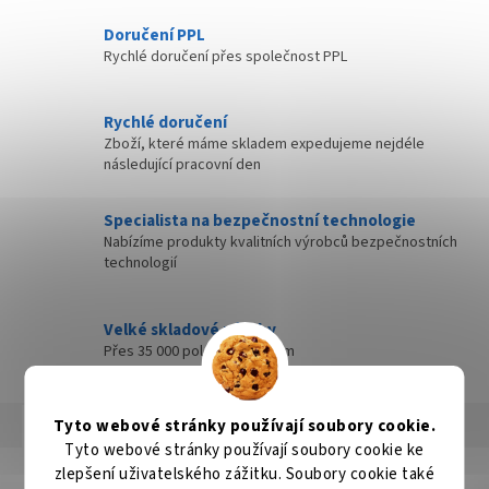
Doručení PPL
Rychlé doručení přes společnost PPL
Rychlé doručení
Zboží, které máme skladem expedujeme nejdéle
následující pracovní den
Specialista na bezpečnostní technologie
Nabízíme produkty kvalitních výrobců bezpečnostních
technologií
Velké skladové zásoby
Přes 35 000 položek skladem
Tyto webové stránky používají soubory cookie.
Popis
Hodnocení
Diskuze
Tyto webové stránky používají soubory cookie ke
zlepšení uživatelského zážitku. Soubory cookie také
Detailní popis produktu