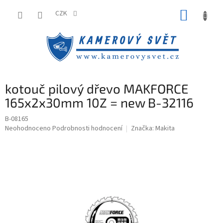
Přejít
NÁKUP
na
CZK
obsah
KOŠÍK
kotouč pilový dřevo MAKFORCE
165x2x30mm 10Z = new B-32116
B-08165
Průměrné
Neohodnoceno
Podrobnosti hodnocení
Značka:
Makita
hodnocení
produktu
je
0,0
z
5
hvězdiček.