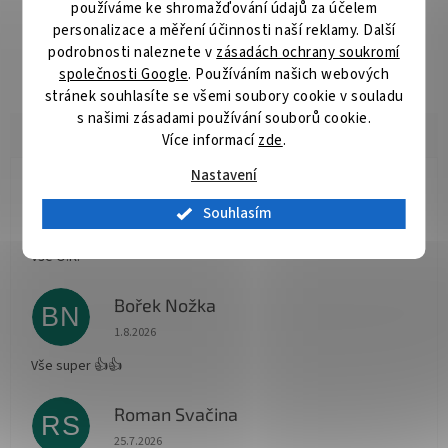
používáme ke shromažďování údajů za účelem
Komplexní řada pilových kotoučů vhodných pro příčné i podélné
personalizace a měření účinnosti naší reklamy. Další
řezy dřeva okružními pilami. Kvalitní tvrdokov zaručuje velmi
podrobnosti naleznete v
zásadách ochrany soukromí
dlouhou živostnost kotoučů.
společnosti Google
. Používáním našich webových
stránek souhlasíte se všemi soubory cookie v souladu
s našimi zásadami používání souborů cookie.
Více informací
zde
.
Nastavení
Radomír Hurník
RH
Souhlasím
Hodnocení obchodu je 5 z 5 hvězdiček.
3.8.2026
Vše O.K.
Bořek Nožka
BN
Hodnocení obchodu je 5 z 5 hvězdiček.
1.8.2026
Vše super 👍👍
Roman Svačina
RS
Hodnocení obchodu je 5 z 5 hvězdiček.
25.7.2026