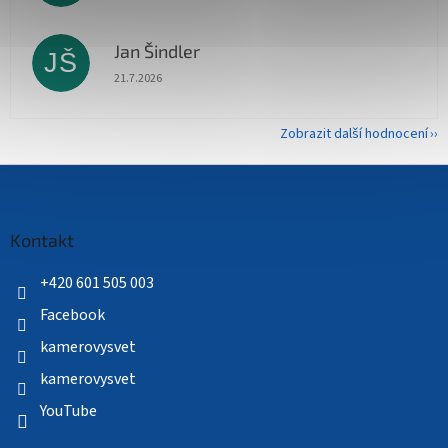
Jan Šindler
JŠ
Hodnocení obchodu je 5 z 5 hvězdiček.
21.7.2026
Zobrazit další hodnocení
Z
á
p
a
Kontakt
t
í
+420 601 505 003
Facebook
kamerovysvet
kamerovysvet
YouTube