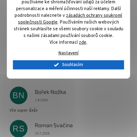
používáme ke shromažďování údajů za účelem
Komplexní řada pilových kotoučů vhodných pro příčné i podélné
personalizace a měření účinnosti naší reklamy. Další
řezy dřeva okružními pilami. Kvalitní tvrdokov zaručuje velmi
podrobnosti naleznete v
zásadách ochrany soukromí
dlouhou živostnost kotoučů.
společnosti Google
. Používáním našich webových
stránek souhlasíte se všemi soubory cookie v souladu
s našimi zásadami používání souborů cookie.
Více informací
zde
.
Nastavení
Radomír Hurník
RH
Souhlasím
Hodnocení obchodu je 5 z 5 hvězdiček.
3.8.2026
Vše O.K.
Bořek Nožka
BN
Hodnocení obchodu je 5 z 5 hvězdiček.
1.8.2026
Vše super 👍👍
Roman Svačina
RS
Hodnocení obchodu je 5 z 5 hvězdiček.
25.7.2026