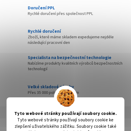
Doručení PPL
Rychlé doručení přes společnost PPL
Rychlé doručení
Zboží, které máme skladem expedujeme nejdéle
následující pracovní den
Specialista na bezpečnostní technologie
Nabízíme produkty kvalitních výrobců bezpečnostních
technologií
Velké skladové zásoby
Přes 35 000 položek skladem
Popis
Hodnocení
Diskuze
Tyto webové stránky používají soubory cookie.
Tyto webové stránky používají soubory cookie ke
zlepšení uživatelského zážitku. Soubory cookie také
Detailní popis produktu