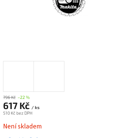
796 Kč
–22 %
617 Kč
/ ks
510 Kč bez DPH
Měrná
Není skladem
cena: