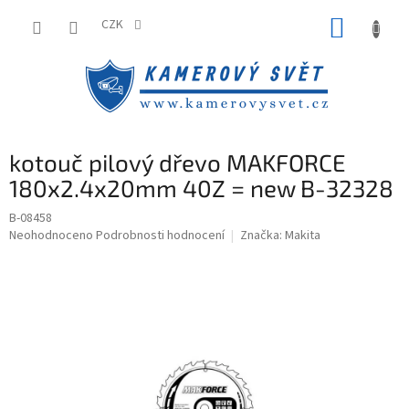
Přejít
NÁKUP
na
CZK
obsah
KOŠÍK
kotouč pilový dřevo MAKFORCE
180x2.4x20mm 40Z = new B-32328
B-08458
Průměrné
Neohodnoceno
Podrobnosti hodnocení
Značka:
Makita
hodnocení
produktu
je
0,0
z
5
hvězdiček.