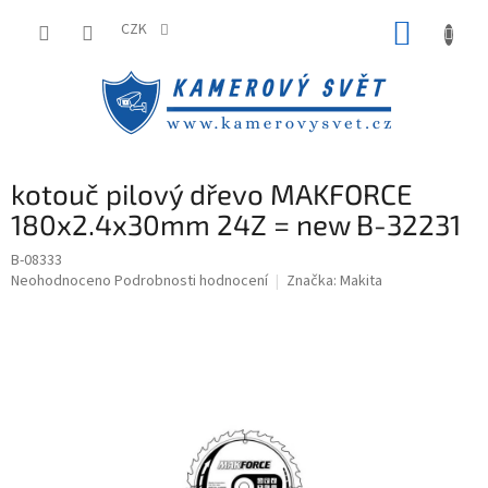
Přejít
NÁKUP
na
CZK
obsah
KOŠÍK
kotouč pilový dřevo MAKFORCE
180x2.4x30mm 24Z = new B-32231
B-08333
Průměrné
Neohodnoceno
Podrobnosti hodnocení
Značka:
Makita
hodnocení
produktu
je
0,0
z
5
hvězdiček.