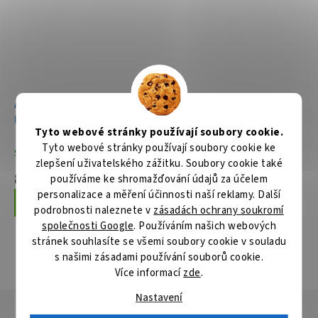
Aku okružní pila 185mm
Ruční kotoučová pila
Li-ion LXT 2x18V,bez aku Z
190mm,1400W
Tyto webové stránky používají soubory cookie.
Tyto webové stránky používají soubory cookie ke
Skladem
Skladem
zlepšení uživatelského zážitku. Soubory cookie také
8 946 Kč
5 109 Kč
používáme ke shromažďování údajů za účelem
personalizace a měření účinnosti naší reklamy. Další
Do košíku
Do košíku
podrobnosti naleznete v
zásadách ochrany soukromí
společnosti Google
. Používáním našich webových
stránek souhlasíte se všemi soubory cookie v souladu
s našimi zásadami používání souborů cookie.
ZOBRAZIT VŠECHNY SOUVISEJÍCÍ PRODUKTY
Více informací
zde
.
Nastavení
Popis
Hodnocení
Diskuze