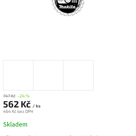
747 Kč
–24 %
562 Kč
/ ks
464 Kč bez DPH
Měrná
Skladem
cena: