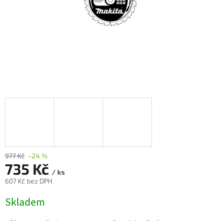
977 Kč
–24 %
735 Kč
/ ks
607 Kč bez DPH
Měrná
Skladem
cena: