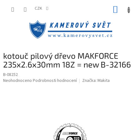
Přejít
NÁKUP
na
CZK
obsah
KOŠÍK
kotouč pilový dřevo MAKFORCE
235x2.6x30mm 18Z = new B-32166
B-08252
Průměrné
Neohodnoceno
Podrobnosti hodnocení
Značka:
Makita
hodnocení
produktu
je
0,0
z
5
hvězdiček.