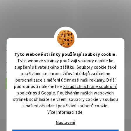
Ruční kotoučová pila
Aku okružní pila 235 mm
235mm,2000W
Li-ion XGT 40V/5,0 Ah,kufr
Tyto webové stránky používají soubory cookie.
Tyto webové stránky používají soubory cookie ke
Skladem
Skladem
zlepšení uživatelského zážitku. Soubory cookie také
7 412 Kč
23 209 Kč
používáme ke shromažďování údajů za účelem
personalizace a měření účinnosti naší reklamy. Další
Do košíku
Do košíku
podrobnosti naleznete v
zásadách ochrany soukromí
společnosti Google
. Používáním našich webových
stránek souhlasíte se všemi soubory cookie v souladu
s našimi zásadami používání souborů cookie.
ZOBRAZIT VŠECHNY SOUVISEJÍCÍ PRODUKTY
Více informací
zde
.
Nastavení
Popis
Hodnocení
Diskuze