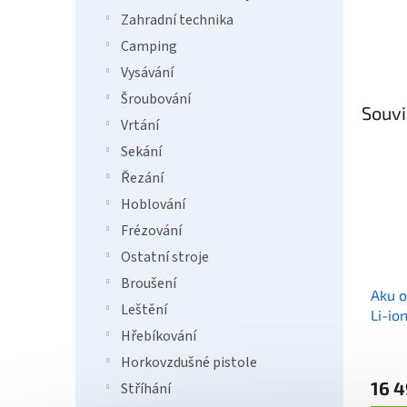
Zahradní technika
Camping
Vysávání
Šroubování
Souvi
Vrtání
Sekání
Řezání
Hoblování
Frézování
Ostatní stroje
Broušení
Aku o
Leštění
Li-io
40V/
Hřebíkování
Horkovzdušné pistole
16 4
Stříhání