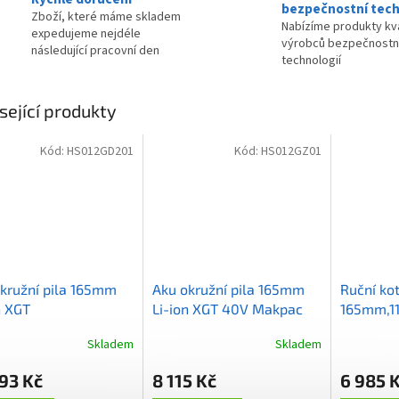
bezpečnostní tech
Zboží, které máme skladem
Nabízíme produkty kva
expedujeme nejdéle
výrobců bezpečnostn
následující pracovní den
technologií
sející produkty
Kód:
HS012GD201
Kód:
HS012GZ01
kružní pila 165mm
Aku okružní pila 165mm
Ruční ko
n XGT
Li-ion XGT 40V Makpac
165mm,1
2,5Ah,Makpac
bez aku Z
Skladem
Skladem
93 Kč
8 115 Kč
6 985 