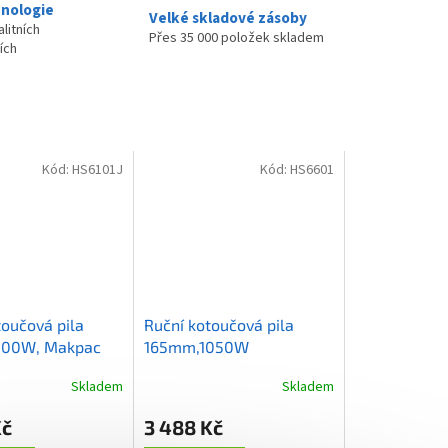
nologie
Velké skladové zásoby
litních
Přes 35 000 položek skladem
ích
Kód:
HS6101J
Kód:
HS6601
toučová pila
Ruční kotoučová pila
100W, Makpac
165mm,1050W
Skladem
Skladem
Kč
3 488 Kč