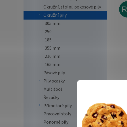
Okružní, stolní, pokosové pily
Okružní pily
305 mm
250
185
355 mm
210 mm
165 mm
Pásové pily
Pily ocasky
Multitool
Řezačky
Přímočaré pily
Pracovní stoly
Ponorné pily