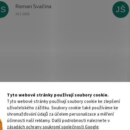
Roman Svačina
RS
JŠ
Hodnocení obchodu je 5 z 5 hvězdiček.
25.7.2026
Tyto webové stránky používají soubory cookie.
Tyto webové stránky používají soubory cookie ke zlepšení
uživatelského zážitku. Soubory cookie také používáme ke
shromažďování údajů za účelem personalizace a měření
účinnosti naší reklamy. Další podrobnosti naleznete v
zásadách ochrany soukromí společnosti Google
.