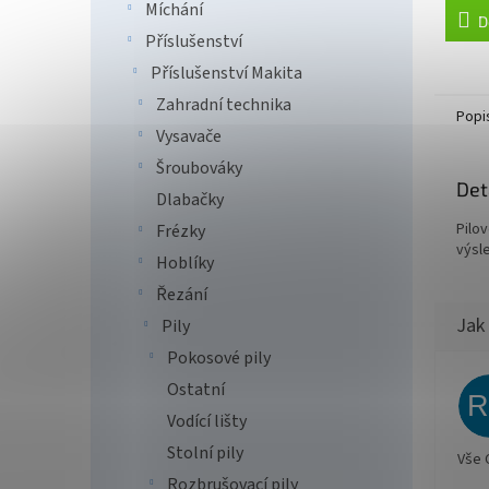
Míchání
D
Příslušenství
Příslušenství Makita
Zahradní technika
Popi
Vysavače
Šroubováky
Det
Dlabačky
Pilo
Frézky
výsle
Hoblíky
Řezání
Pily
Pokosové pily
Ostatní
Vodící lišty
Stolní pily
Vše 
Rozbrušovací pily