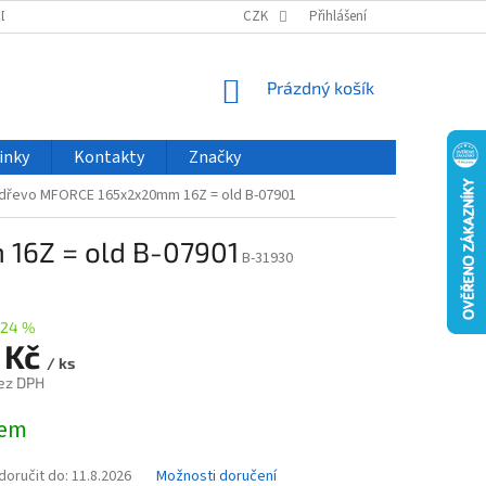
ODU
NOVINKY
VELKOOBCHOD
CZK
ČASTO KLADENÉ DOTAZY
Přihlášení
NÁKUPNÍ
Prázdný košík
KOŠÍK
inky
Kontakty
Značky
 dřevo MFORCE 165x2x20mm 16Z = old B-07901
16Z = old B-07901
B-31930
–24 %
 Kč
/ ks
ez DPH
dem
oručit do:
11.8.2026
Možnosti doručení