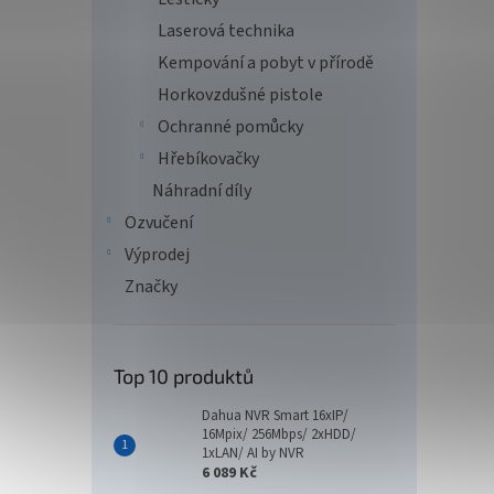
Laserová technika
Kempování a pobyt v přírodě
Horkovzdušné pistole
Ochranné pomůcky
Hřebíkovačky
Náhradní díly
Ozvučení
Výprodej
Značky
Top 10 produktů
Dahua NVR Smart 16xIP/
16Mpix/ 256Mbps/ 2xHDD/
1xLAN/ AI by NVR
6 089 Kč