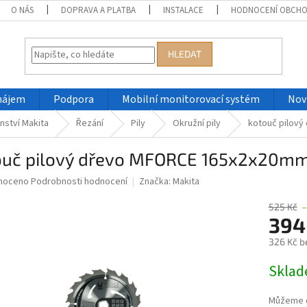
O NÁS
DOPRAVA A PLATBA
INSTALACE
HODNOCENÍ OBCH
HLEDAT
nájem
Podpora
Mobilní monitorovací systém
Nov
nství Makita
Řezání
Pily
Okružní pily
kotouč pilový
ouč pilový dřevo MFORCE 165x2x20mm 
né
noceno
Podrobnosti hodnocení
Značka:
Makita
ní
u
525 Kč
394
326 Kč b
Měrná
Skla
ek.
cena:
Můžeme d