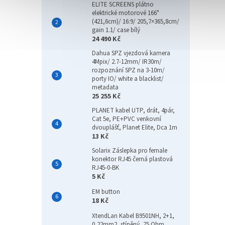
ELITE SCREENS plátno
elektrické motorové 166"
(421,6cm)/ 16:9/ 205,7×365,8cm/
gain 1.1/ case bílý
24 490 Kč
Dahua SPZ vjezdová kamera
4Mpix/ 2.7-12mm/ IR30m/
rozpoznání SPZ na 3-10m/
porty IO/ white a blacklist/
metadata
25 255 Kč
PLANET kabel UTP, drát, 4pár,
Cat 5e, PE+PVC venkovní
dvouplášť, Planet Elite, Dca 1m
13 Kč
Solarix Záslepka pro female
konektor RJ45 černá plastová
RJ45-0-BK
5 Kč
EM button
18 Kč
XtendLan Kabel B9501NH, 2+1,
0,22mm2, stíněný, 75 Ohm,