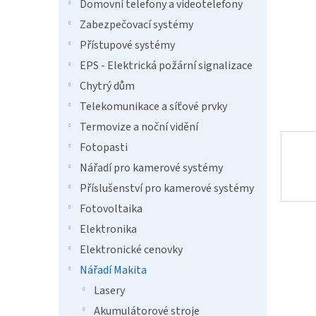
n
Domovní telefony a videotelefony
e
Zabezpečovací systémy
l
Přístupové systémy
EPS - Elektrická požární signalizace
Chytrý dům
Telekomunikace a síťové prvky
Termovize a noční vidění
Fotopasti
Nářadí pro kamerové systémy
Příslušenství pro kamerové systémy
Fotovoltaika
Elektronika
Elektronické cenovky
Nářadí Makita
Lasery
Akumulátorové stroje