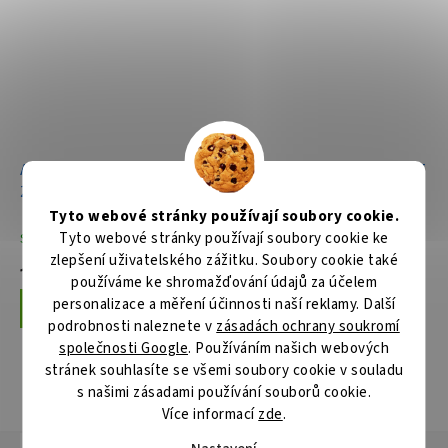
Aku okružní pila Li-ion LXT
Aku okružní pila Li-ion LXT
2x18V/5,0Ah
2x18V bez aku Z
Tyto webové stránky používají soubory cookie.
Tyto webové stránky používají soubory cookie ke
Skladem
Skladem
zlepšení uživatelského zážitku. Soubory cookie také
15 686 Kč
6 816 Kč
používáme ke shromažďování údajů za účelem
personalizace a měření účinnosti naší reklamy. Další
Do košíku
Do košíku
podrobnosti naleznete v
zásadách ochrany soukromí
společnosti Google
. Používáním našich webových
stránek souhlasíte se všemi soubory cookie v souladu
s našimi zásadami používání souborů cookie.
ZOBRAZIT VŠECHNY SOUVISEJÍCÍ PRODUKTY
Více informací
zde
.