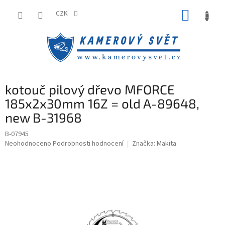
Přejít
NÁKUP
na
CZK
obsah
KOŠÍK
kotouč pilový dřevo MFORCE
185x2x30mm 16Z = old A-89648,
new B-31968
B-07945
Průměrné
Neohodnoceno
Podrobnosti hodnocení
Značka:
Makita
hodnocení
produktu
je
0,0
z
5
hvězdiček.