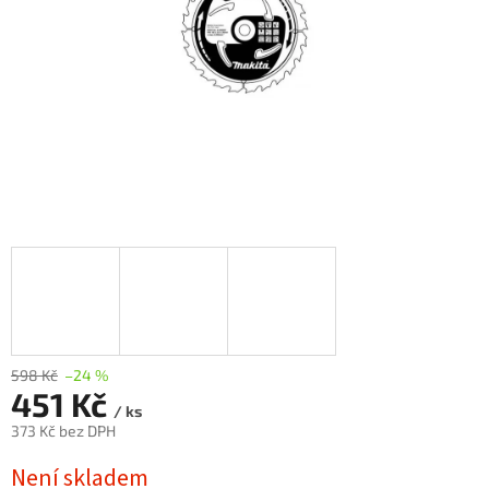
598 Kč
–24 %
451 Kč
/ ks
373 Kč bez DPH
Měrná
Není skladem
cena: