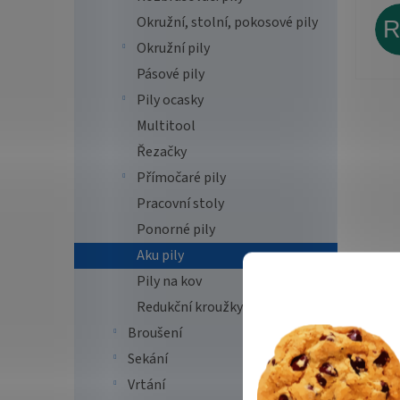
Okružní, stolní, pokosové pily
Okružní pily
Pásové pily
Pily ocasky
Multitool
Řezačky
Přímočaré pily
Pracovní stoly
Ponorné pily
Aku pily
Pily na kov
Redukční kroužky
Broušení
Sekání
Vrtání