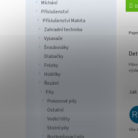
Míchání
D
Příslušenství
Příslušenství Makita
Zahradní technika
Popi
Vysavače
Šroubováky
Det
Dlabačky
Pilo
Frézky
výsle
Hoblíky
Řezání
Pily
Pokosové pily
Ostatní
Vodící lišty
Stolní pily
Vše 
Rozbrušovací pily