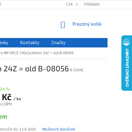
ODU
NOVINKY
VELKOOBCHOD
CZK
ČASTO KLADENÉ DOTAZY
Přihlášení
NÁKUPNÍ
Prázdný košík
KOŠÍK
inky
Kontakty
Značky
evo MFORCE 190x2x30mm 24Z = old B-08056
 24Z = old B-08056
B-32041
–24 %
 Kč
/ ks
ez DPH
dem
oručit do:
12.8.2026
Možnosti doručení