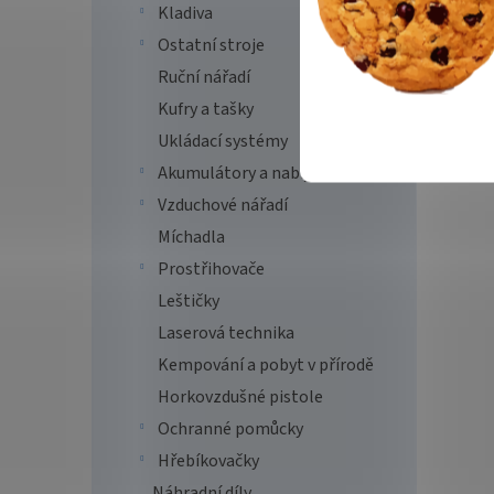
Kladiva
Ostatní stroje
Ruční nářadí
Kufry a tašky
Ukládací systémy
Akumulátory a nabíječky
Vzduchové nářadí
Míchadla
Prostřihovače
Leštičky
Laserová technika
Kempování a pobyt v přírodě
Horkovzdušné pistole
Ochranné pomůcky
Hřebíkovačky
Náhradní díly