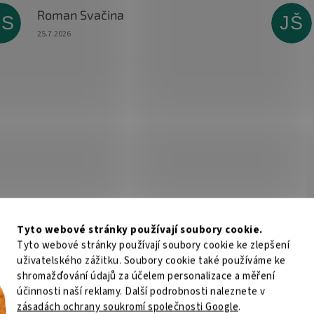
Roman Svačina
RS
JŠ
Hodnocení obchodu je 5 z 5 hvězdiček.
25.7.2026
Tyto webové stránky používají soubory cookie.
Tyto webové stránky používají soubory cookie ke zlepšení
uživatelského zážitku. Soubory cookie také používáme ke
shromažďování údajů za účelem personalizace a měření
účinnosti naší reklamy. Další podrobnosti naleznete v
zásadách ochrany soukromí společnosti Google
.