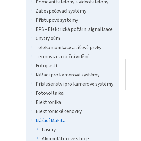
n
Domovní telefony a videotelefony
e
Zabezpečovací systémy
l
Přístupové systémy
EPS - Elektrická požární signalizace
Chytrý dům
Telekomunikace a síťové prvky
Termovize a noční vidění
Fotopasti
Nářadí pro kamerové systémy
Příslušenství pro kamerové systémy
Fotovoltaika
Elektronika
Elektronické cenovky
Nářadí Makita
Lasery
Akumulátorové stroje