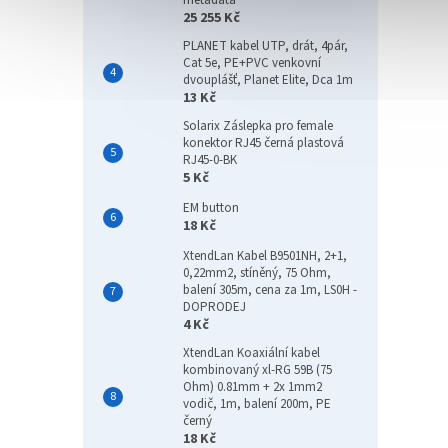
metadata
25 255 Kč
PLANET kabel UTP, drát, 4pár,
Cat 5e, PE+PVC venkovní
dvouplášť, Planet Elite, Dca 1m
13 Kč
Solarix Záslepka pro female
konektor RJ45 černá plastová
RJ45-0-BK
5 Kč
EM button
18 Kč
XtendLan Kabel B9501NH, 2+1,
0,22mm2, stíněný, 75 Ohm,
balení 305m, cena za 1m, LS0H -
DOPRODEJ
4 Kč
XtendLan Koaxiální kabel
kombinovaný xl-RG 59B (75
Ohm) 0.81mm + 2x 1mm2
vodič, 1m, balení 200m, PE
černý
18 Kč