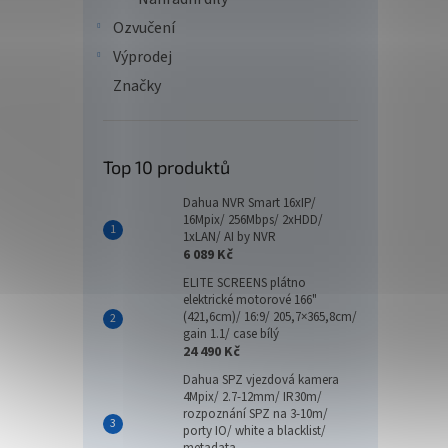
Ozvučení
Výprodej
Značky
Top 10 produktů
Dahua NVR Smart 16xIP/
16Mpix/ 256Mbps/ 2xHDD/
1xLAN/ AI by NVR
6 089 Kč
ELITE SCREENS plátno
elektrické motorové 166"
(421,6cm)/ 16:9/ 205,7×365,8cm/
gain 1.1/ case bílý
24 490 Kč
Dahua SPZ vjezdová kamera
4Mpix/ 2.7-12mm/ IR30m/
rozpoznání SPZ na 3-10m/
porty IO/ white a blacklist/