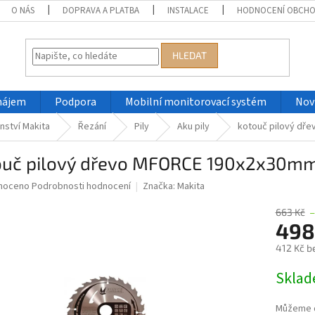
O NÁS
DOPRAVA A PLATBA
INSTALACE
HODNOCENÍ OBCH
HLEDAT
nájem
Podpora
Mobilní monitorovací systém
Nov
nství Makita
Řezání
Pily
Aku pily
kotouč pilový dř
ouč pilový dřevo MFORCE 190x2x30mm
né
noceno
Podrobnosti hodnocení
Značka:
Makita
ní
u
663 Kč
498
412 Kč b
Měrná
Skla
ek.
cena:
Můžeme d