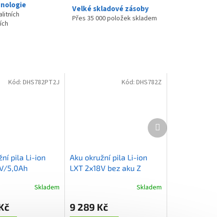
nologie
Velké skladové zásoby
litních
Přes 35 000 položek skladem
ích
Kód:
DHS782PT2J
Kód:
DHS782Z
Další
produkt
ní pila Li-ion
Aku okružní pila Li-ion
V/5,0Ah
LXT 2x18V bez aku Z
Skladem
Skladem
Kč
9 289 Kč