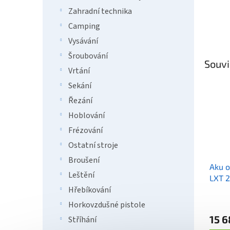
Zahradní technika
Camping
Vysávání
Šroubování
Souvi
Vrtání
Sekání
Řezání
Hoblování
Frézování
Ostatní stroje
Broušení
Aku o
Leštění
LXT 
Hřebíkování
Horkovzdušné pistole
15 6
Stříhání