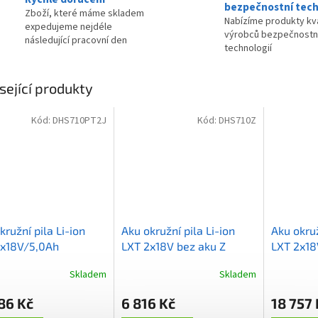
bezpečnostní tech
Zboží, které máme skladem
Nabízíme produkty kva
expedujeme nejdéle
výrobců bezpečnostn
následující pracovní den
technologií
sející produkty
Kód:
DHS710PT2J
Kód:
DHS710Z
kružní pila Li-ion
Aku okružní pila Li-ion
Aku okruž
2x18V/5,0Ah
LXT 2x18V bez aku Z
LXT 2x18
Skladem
Skladem
86 Kč
6 816 Kč
18 757 