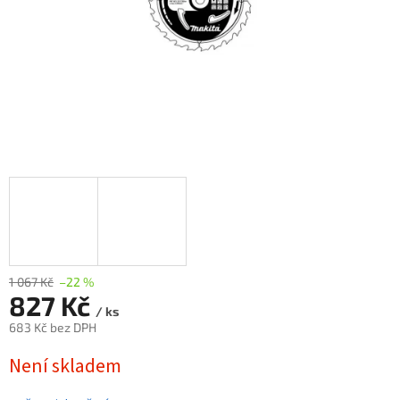
1 067 Kč
–22 %
827 Kč
/ ks
683 Kč bez DPH
Měrná
Není skladem
cena: