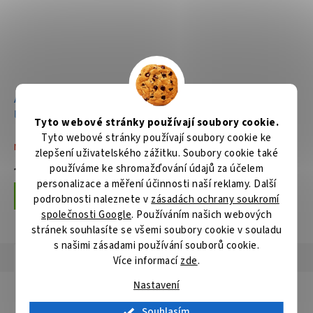
Aku okružní pila 235 mm
Li-ion XGT 40V bez aku Z
Tyto webové stránky používají soubory cookie.
Tyto webové stránky používají soubory cookie ke
Není skladem
zlepšení uživatelského zážitku. Soubory cookie také
používáme ke shromažďování údajů za účelem
10 205 Kč
personalizace a měření účinnosti naší reklamy. Další
Do košíku
podrobnosti naleznete v
zásadách ochrany soukromí
společnosti Google
. Používáním našich webových
stránek souhlasíte se všemi soubory cookie v souladu
s našimi zásadami používání souborů cookie.
Popis
Hodnocení
Diskuze
Více informací
zde
.
Nastavení
Detailní popis produktu
Souhlasím