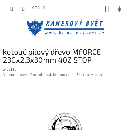
Přejít
NÁKUP
na
CZK
obsah
KOŠÍK
kotouč pilový dřevo MFORCE
230x2.3x30mm 40Z STOP
B-08115
Průměrné
Neohodnoceno
Podrobnosti hodnocení
Značka:
Makita
hodnocení
produktu
je
0,0
z
5
hvězdiček.