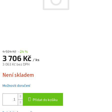
4 924 Kč
–24 %
3 706 Kč
/ ks
3 063 Kč bez DPH
Měrná
Není skladem
cena:
Možnosti doručení
Přidat do košíku