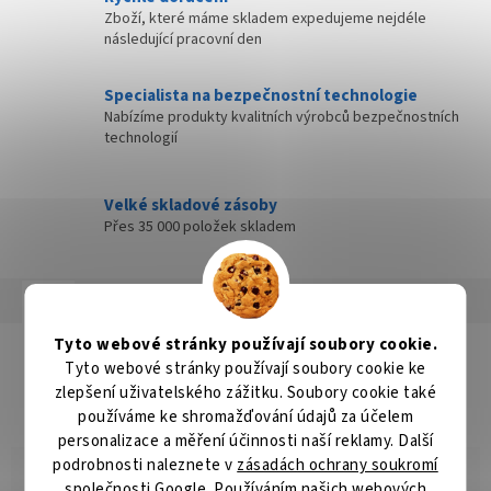
Zboží, které máme skladem expedujeme nejdéle
následující pracovní den
Specialista na bezpečnostní technologie
Nabízíme produkty kvalitních výrobců bezpečnostních
technologií
Velké skladové zásoby
Přes 35 000 položek skladem
Popis
Hodnocení
Diskuze
Tyto webové stránky používají soubory cookie.
Detailní popis produktu
Tyto webové stránky používají soubory cookie ke
zlepšení uživatelského zážitku. Soubory cookie také
HM pilový kotouč pravý pro 5500S
používáme ke shromažďování údajů za účelem
personalizace a měření účinnosti naší reklamy. Další
podrobnosti naleznete v
zásadách ochrany soukromí
společnosti Google
. Používáním našich webových