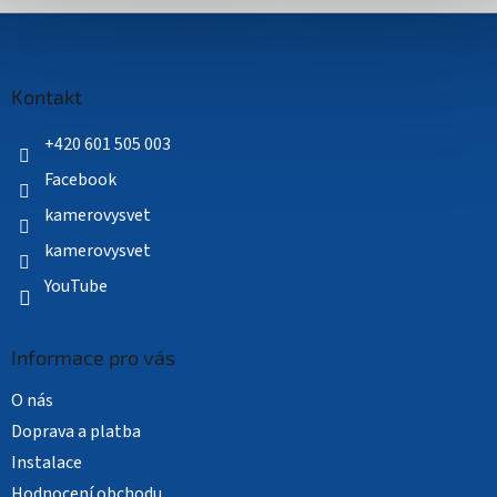
Z
á
p
a
Kontakt
t
í
+420 601 505 003
Facebook
kamerovysvet
kamerovysvet
YouTube
Informace pro vás
O nás
Doprava a platba
Instalace
Hodnocení obchodu