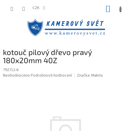
Přejít
NÁKUP
na
CZK
obsah
KOŠÍK
kotouč pilový dřevo pravý
180x20mm 40Z
792712-6
Průměrné
Neohodnoceno
Podrobnosti hodnocení
Značka:
Makita
hodnocení
produktu
je
0,0
z
5
hvězdiček.