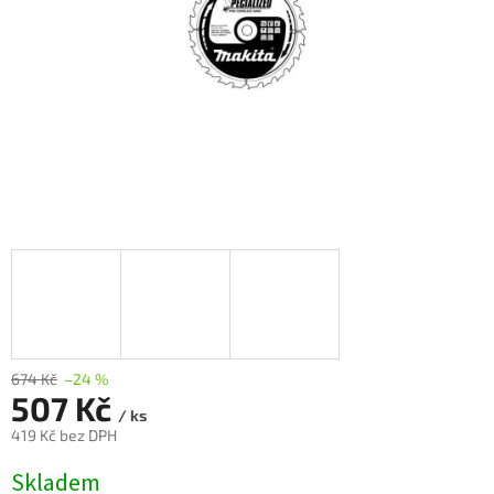
674 Kč
–24 %
507 Kč
/ ks
419 Kč bez DPH
Měrná
Skladem
cena: