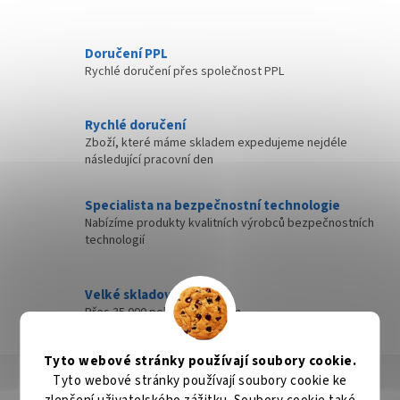
Doručení PPL
Rychlé doručení přes společnost PPL
Rychlé doručení
Zboží, které máme skladem expedujeme nejdéle
následující pracovní den
Specialista na bezpečnostní technologie
Nabízíme produkty kvalitních výrobců bezpečnostních
technologií
Velké skladové zásoby
Přes 35 000 položek skladem
Tyto webové stránky používají soubory cookie.
Popis
Hodnocení
Diskuze
Tyto webové stránky používají soubory cookie ke