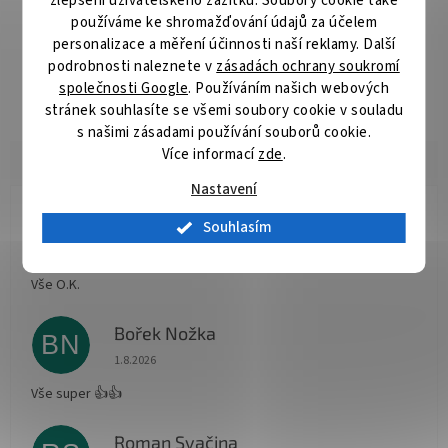
zlepšení uživatelského zážitku. Soubory cookie také
Detailní popis produktu
používáme ke shromažďování údajů za účelem
personalizace a měření účinnosti naší reklamy. Další
Řady pilových kotoučů upravených pro řezání různých materiálů
podrobnosti naleznete v
zásadách ochrany soukromí
akumulátorovými pilami. Konstrukce kotouče je přizpůsobena
společnosti Google
. Používáním našich webových
specifickým požadavkům akumulátorových pil.
stránek souhlasíte se všemi soubory cookie v souladu
s našimi zásadami používání souborů cookie.
Více informací
zde
.
Nastavení
Radomír Hurník
Souhlasím
RH
Hodnocení obchodu je 5 z 5 hvězdiček.
3.8.2026
Vše O.K.
Bořek Nožka
BN
Hodnocení obchodu je 5 z 5 hvězdiček.
1.8.2026
Vše super 👍👍
Roman Svačina