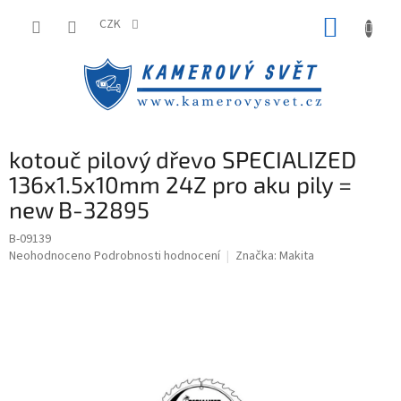
Přejít
NÁKUP
na
CZK
obsah
KOŠÍK
kotouč pilový dřevo SPECIALIZED
136x1.5x10mm 24Z pro aku pily =
new B-32895
B-09139
Průměrné
Neohodnoceno
Podrobnosti hodnocení
Značka:
Makita
hodnocení
produktu
je
0,0
z
5
hvězdiček.