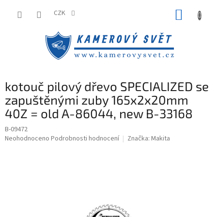
Přejít
NÁKUP
na
CZK
obsah
KOŠÍK
kotouč pilový dřevo SPECIALIZED se
zapuštěnými zuby 165x2x20mm
40Z = old A-86044, new B-33168
B-09472
Průměrné
Neohodnoceno
Podrobnosti hodnocení
Značka:
Makita
hodnocení
produktu
je
0,0
z
5
hvězdiček.