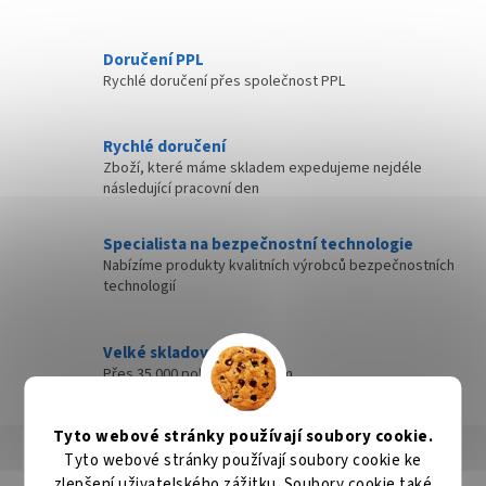
Doručení PPL
Rychlé doručení přes společnost PPL
Rychlé doručení
Zboží, které máme skladem expedujeme nejdéle
následující pracovní den
Specialista na bezpečnostní technologie
Nabízíme produkty kvalitních výrobců bezpečnostních
technologií
Velké skladové zásoby
Přes 35 000 položek skladem
Tyto webové stránky používají soubory cookie.
Popis
Hodnocení
Diskuze
Tyto webové stránky používají soubory cookie ke
zlepšení uživatelského zážitku. Soubory cookie také