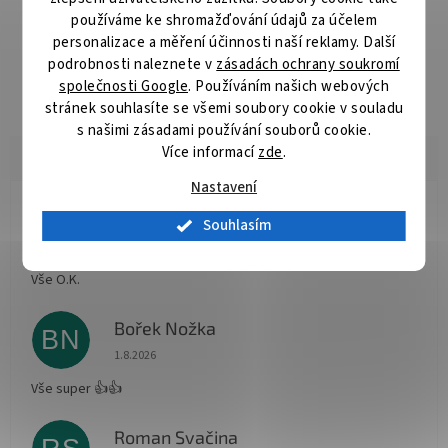
Detailní popis produktu
používáme ke shromažďování údajů za účelem
personalizace a měření účinnosti naší reklamy. Další
Pilové kotouče se zapuštěnými zuby jsou vhodné pro řezání
podrobnosti naleznete v
zásadách ochrany soukromí
sukovitého dřeva nebo stavebního dřeva okružními pilami.
společnosti Google
. Používáním našich webových
Speciální úprava zubů zaručuje dlouhou životnost kotouče.
stránek souhlasíte se všemi soubory cookie v souladu
s našimi zásadami používání souborů cookie.
Více informací
zde
.
Nastavení
Radomír Hurník
Souhlasím
RH
Hodnocení obchodu je 5 z 5 hvězdiček.
3.8.2026
Vše O.K.
Bořek Nožka
BN
Hodnocení obchodu je 5 z 5 hvězdiček.
1.8.2026
Vše super 👍👍
Roman Svačina