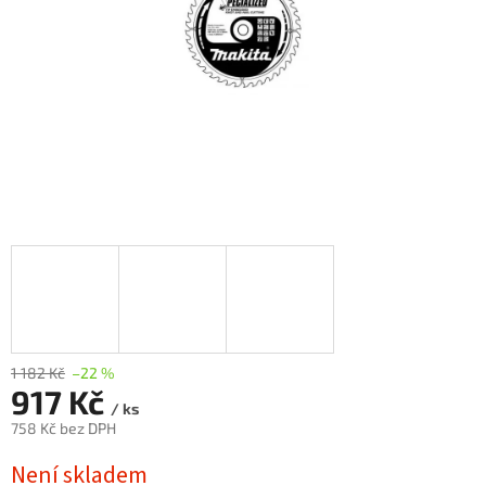
1 182 Kč
–22 %
917 Kč
/ ks
758 Kč bez DPH
Měrná
Není skladem
cena: