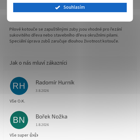
Popis
Hodnocení
Diskuze
Souhlasím
Detailní popis produktu
Pilové kotouče se zapuštěnými zuby jsou vhodné pro řezání
sukovitého dřeva nebo stavebního dřeva okružními pilami.
Speciální úprava zubů zaručuje dlouhou životnost kotouče.
Radomír Hurník
RH
Hodnocení obchodu je 5 z 5 hvězdiček.
3.8.2026
Vše O.K.
Bořek Nožka
BN
Hodnocení obchodu je 5 z 5 hvězdiček.
1.8.2026
Vše super 👍👍