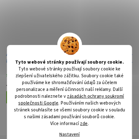
Aku okružní pila 165mm Li-
Aku okružní pila 165mm Li-
ion XGT
ion XGT 40V Makpac bez
Tyto webové stránky používají soubory cookie.
40V/2,5Ah,Makpac
aku Z
Tyto webové stránky používají soubory cookie ke
zlepšení uživatelského zážitku. Soubory cookie také
Skladem
Skladem
používáme ke shromažďování údajů za účelem
16 493 Kč
8 115 Kč
personalizace a měření účinnosti naší reklamy. Další
podrobnosti naleznete v
zásadách ochrany soukromí
Do košíku
Do košíku
společnosti Google
. Používáním našich webových
stránek souhlasíte se všemi soubory cookie v souladu
s našimi zásadami používání souborů cookie.
Více informací
zde
.
ZOBRAZIT VŠECHNY SOUVISEJÍCÍ PRODUKTY
Nastavení