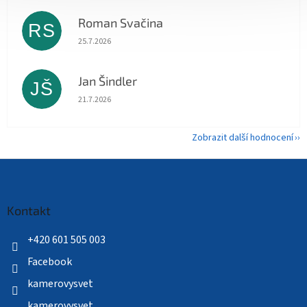
Roman Svačina
RS
Hodnocení obchodu je 5 z 5 hvězdiček.
25.7.2026
Jan Šindler
JŠ
Hodnocení obchodu je 5 z 5 hvězdiček.
21.7.2026
Zobrazit další hodnocení
Z
á
p
a
Kontakt
t
í
+420 601 505 003
Facebook
kamerovysvet
kamerovysvet