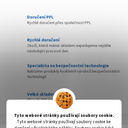
Doručení PPL
Rychlé doručení přes společnost PPL
Rychlé doručení
Zboží, které máme skladem expedujeme nejdéle
následující pracovní den
Specialista na bezpečnostní technologie
Nabízíme produkty kvalitních výrobců bezpečnostních
technologií
Velké skladové zásoby
Přes 35 000 položek skladem
Tyto webové stránky používají soubory cookie.
Popis
Hodnocení
Diskuze
Tyto webové stránky používají soubory cookie ke