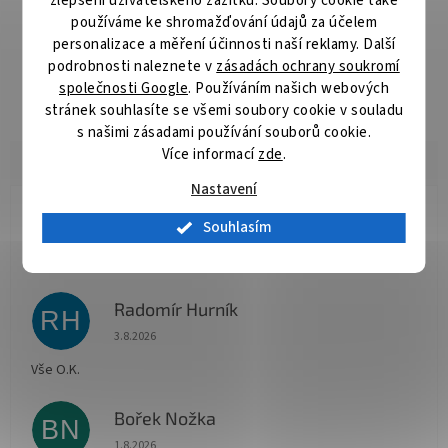
zlepšení uživatelského zážitku. Soubory cookie také
Detailní popis produktu
používáme ke shromažďování údajů za účelem
personalizace a měření účinnosti naší reklamy. Další
Pilové kotouče se zapuštěnými zuby jsou vhodné pro řezání
podrobnosti naleznete v
zásadách ochrany soukromí
sukovitého dřeva nebo stavebního dřeva okružními pilami.
společnosti Google
. Používáním našich webových
Speciální úprava zubů zaručuje dlouhou životnost kotouče.
stránek souhlasíte se všemi soubory cookie v souladu
s našimi zásadami používání souborů cookie.
Více informací
zde
.
Nastavení
Jana Koukalová
Souhlasím
JK
Hodnocení obchodu je 5 z 5 hvězdiček.
9.8.2026
Radomír Hurník
RH
Hodnocení obchodu je 5 z 5 hvězdiček.
3.8.2026
Vše O.K.
Bořek Nožka
BN
Hodnocení obchodu je 5 z 5 hvězdiček.
1.8.2026