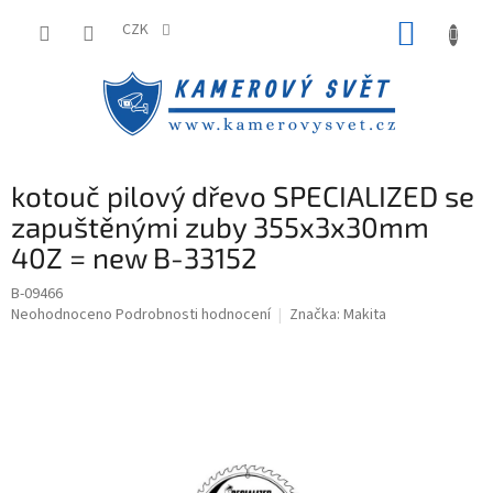
Přejít
NÁKUP
na
CZK
obsah
KOŠÍK
kotouč pilový dřevo SPECIALIZED se
zapuštěnými zuby 355x3x30mm
40Z = new B-33152
B-09466
Průměrné
Neohodnoceno
Podrobnosti hodnocení
Značka:
Makita
hodnocení
produktu
je
0,0
z
5
hvězdiček.