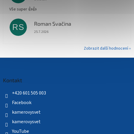
Vše super 👍👍
Roman Svačina
RS
Hodnocení obchodu je 5 z 5 hvězdiček.
25.7.2026
Zobrazit další hodnocení
Z
á
p
a
Kontakt
t
í
+420 601 505 003
Facebook
kamerovysvet
kamerovysvet
YouTube