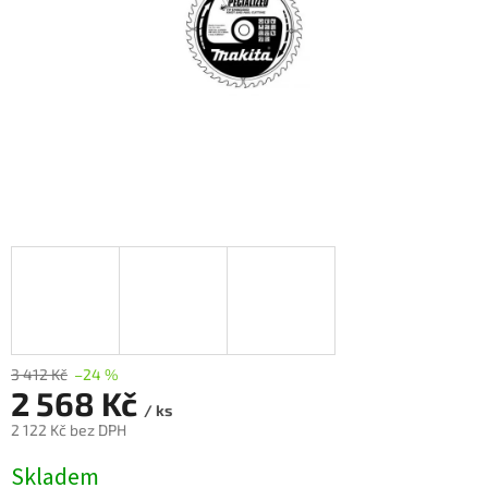
3 412 Kč
–24 %
2 568 Kč
/ ks
2 122 Kč bez DPH
Měrná
Skladem
cena: