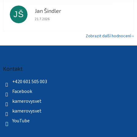
Jan Šindler
JŠ
Hodnocení obchodu je 5 z 5 hvězdiček.
21.7.2026
Zobrazit další hodnocení
Z
á
p
a
Kontakt
t
í
+420 601 505 003
Facebook
kamerovysvet
kamerovysvet
YouTube