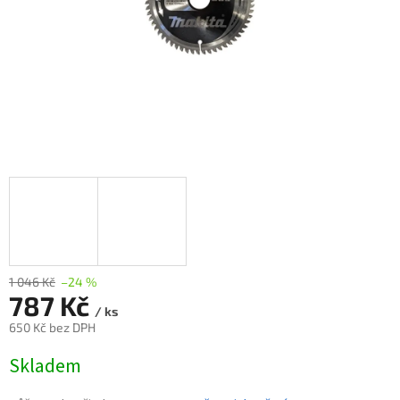
1 046 Kč
–24 %
787 Kč
/ ks
650 Kč bez DPH
Měrná
Skladem
cena: