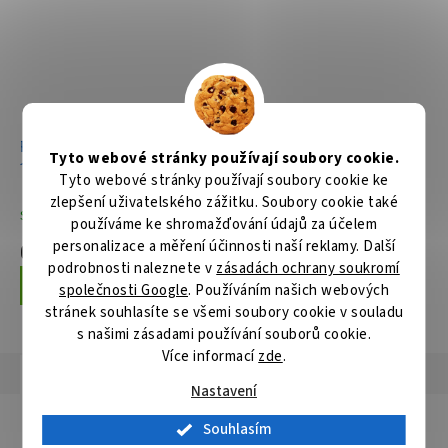
Ruční kotoučová pila
Ruční kotoučová pila
Tyto webové stránky používají soubory cookie.
165mm,1100W, Makpac
165mm,1050W
Tyto webové stránky používají soubory cookie ke
zlepšení uživatelského zážitku. Soubory cookie také
Skladem
Skladem
používáme ke shromažďování údajů za účelem
personalizace a měření účinnosti naší reklamy. Další
6 985 Kč
3 488 Kč
podrobnosti naleznete v
zásadách ochrany soukromí
Do košíku
Do košíku
společnosti Google
. Používáním našich webových
stránek souhlasíte se všemi soubory cookie v souladu
s našimi zásadami používání souborů cookie.
Více informací
zde
.
Popis
Hodnocení
Diskuze
Nastavení
Detailní popis produktu
Souhlasím