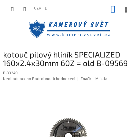
Přejít
NÁKUP
na
CZK
obsah
KOŠÍK
kotouč pilový hliník SPECIALIZED
160x2.4x30mm 60Z = old B-09569
B-33249
Průměrné
Neohodnoceno
Podrobnosti hodnocení
Značka:
Makita
hodnocení
produktu
je
0,0
z
5
hvězdiček.