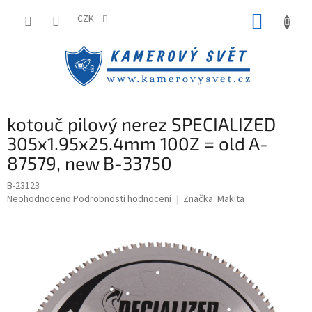
Přejít
NÁKUP
na
CZK
obsah
KOŠÍK
kotouč pilový nerez SPECIALIZED
305x1.95x25.4mm 100Z = old A-
87579, new B-33750
B-23123
Průměrné
Neohodnoceno
Podrobnosti hodnocení
Značka:
Makita
hodnocení
produktu
je
0,0
z
5
hvězdiček.