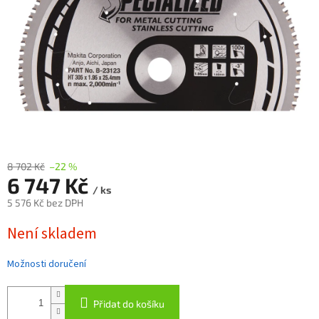
8 702 Kč
–22 %
6 747 Kč
/ ks
5 576 Kč bez DPH
Měrná
Není skladem
cena:
Možnosti doručení
Přidat do košíku