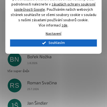
podrobnosti naleznete v
zásadách ochrany soukromí
společnosti Google
. Používáním našich webových
stránek souhlasíte se všemi soubory cookie v souladu
s našimi zásadami používání souborů cookie.
Více informací
zde
.
Radomír Hurník
RH
Nastavení
Hodnocení obchodu je 5 z 5 hvězdiček.
3.8.2026
Souhlasím
Vše O.K.
Bořek Nožka
BN
Hodnocení obchodu je 5 z 5 hvězdiček.
1.8.2026
Vše super 👍👍
Roman Svačina
RS
Hodnocení obchodu je 5 z 5 hvězdiček.
25.7.2026
Jan Šindler
JŠ