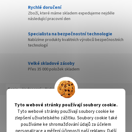
Rychlé doručení
Zboží, které máme skladem expedujeme nejdéle
následující pracovní den
Specialista na bezpečnostní technologie
Nabízíme produkty kvalitních výrobců bezpečnostních
technologií
Velké skladové zásoby
Přes 35 000 položek skladem
Popis
Hodnocení
Diskuze
Detailní popis produktu
Tyto webové stránky používají soubory cookie.
Tyto webové stránky používají soubory cookie ke
Speciální řada pilových kotoučů pro řezání kovů okružními a
zlepšení uživatelského zážitku. Soubory cookie také
zkracovacími pilami. Konstrukce kotoučů je upravená pro
používáme ke shromažďování údajů za účelem
spolehlivý a rychlý řez v různých typech oceli. Velkou výhodou
personalizace a měření účinnosti naší reklamy. Další
kotoučů je minimální jiskřivost, velmi čisté řezy bez otřepů.