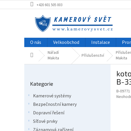
Přejít
+420 601 505 003
na
obsah
O nás
Velkoobchod
Instalace
Pro
Nářadí
Přísluše
Domů
Příslušenství
Makita
Makita
P
kot
o
Přeskočit
s
B-3
Kategorie
kategorie
t
B-09771
r
Kamerové systémy
Průměr
Neohod
a
hodnoce
Bezpečnostní kamery
n
produkt
n
Dopravní řešení
je
í
0,0
Síťové prvky
z
p
Záznamová zařízení
5