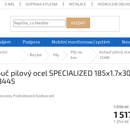
O NÁS
DOPRAVA A PLATBA
INSTALACE
HODNOCENÍ OBCH
HLEDAT
nájem
Podpora
Mobilní monitorovací systém
Nov
nství
Pily na
kotouč pilový oc
Řezání
Pily
kov
33445
ouč pilový ocel SPECIALIZED 185x1.7x
3445
né
noceno
Podrobnosti hodnocení
ní
u
1 896 Kč
1 51
1 254 Kč
Měrná