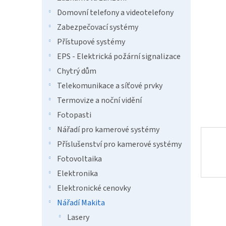
a
hvězdič
n
Domovní telefony a videotelefony
e
Zabezpečovací systémy
l
Přístupové systémy
EPS - Elektrická požární signalizace
Chytrý dům
Telekomunikace a síťové prvky
Termovize a noční vidění
Fotopasti
Nářadí pro kamerové systémy
Příslušenství pro kamerové systémy
Fotovoltaika
Elektronika
Elektronické cenovky
Nářadí Makita
Lasery