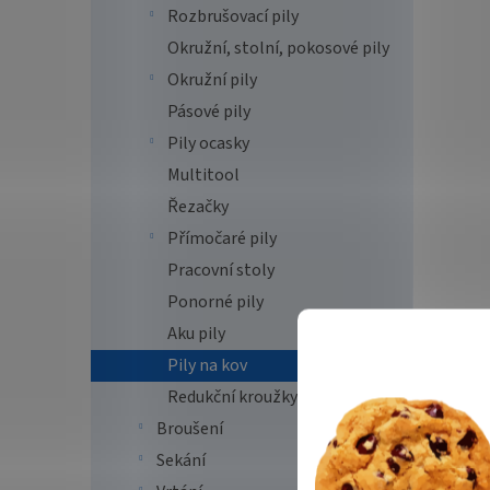
Rozbrušovací pily
Okružní, stolní, pokosové pily
Okružní pily
Pásové pily
Pily ocasky
Multitool
Řezačky
Přímočaré pily
Pracovní stoly
Ponorné pily
Aku pily
Pily na kov
Redukční kroužky
Broušení
Sekání