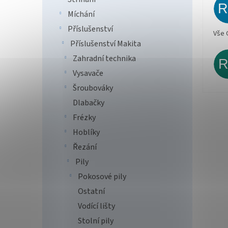
Míchání
Příslušenství
Vše 
Příslušenství Makita
Zahradní technika
Vysavače
Šroubováky
Dlabačky
Frézky
Hoblíky
Řezání
Pily
Pokosové pily
Ostatní
Vodící lišty
Stolní pily