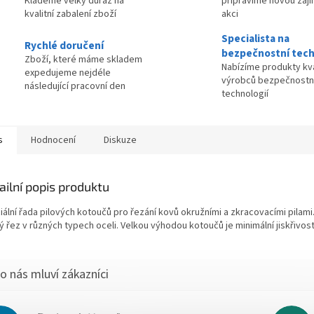
Klademe velký důraz na
připravíme novou zaj
kvalitní zabalení zboží
akci
Specialista na
Rychlé doručení
bezpečnostní tech
Zboží, které máme skladem
Nabízíme produkty kva
expedujeme nejdéle
výrobců bezpečnostn
následující pracovní den
technologií
s
Hodnocení
Diskuze
ailní popis produktu
iální řada pilových kotoučů pro řezání kovů okružními a zkracovacími pilami
ý řez v různých typech oceli. Velkou výhodou kotoučů je minimální jiskřivost