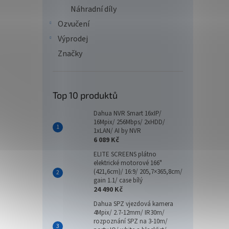
Náhradní díly
Ozvučení
Výprodej
Značky
Top 10 produktů
Dahua NVR Smart 16xIP/
16Mpix/ 256Mbps/ 2xHDD/
1xLAN/ AI by NVR
6 089 Kč
ELITE SCREENS plátno
elektrické motorové 166"
(421,6cm)/ 16:9/ 205,7×365,8cm/
gain 1.1/ case bílý
24 490 Kč
Dahua SPZ vjezdová kamera
4Mpix/ 2.7-12mm/ IR30m/
rozpoznání SPZ na 3-10m/