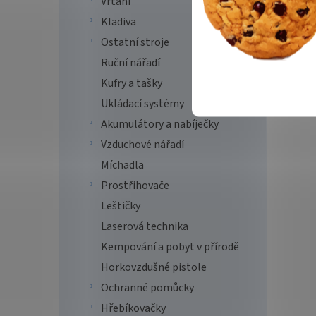
Vrtání
Kladiva
Ostatní stroje
Ruční nářadí
Kufry a tašky
Ukládací systémy
Akumulátory a nabíječky
Vzduchové nářadí
Míchadla
Prostřihovače
Leštičky
Laserová technika
Kempování a pobyt v přírodě
Horkovzdušné pistole
Ochranné pomůcky
Hřebíkovačky