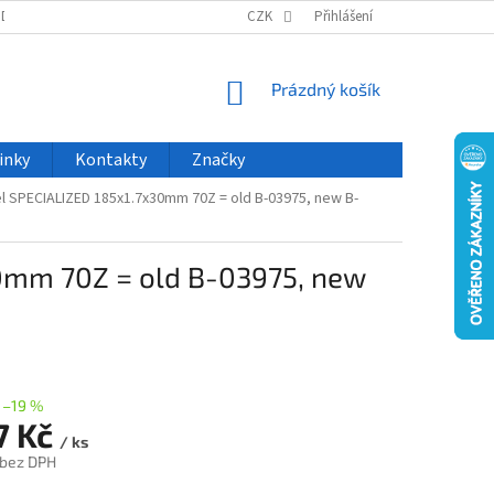
ODU
NOVINKY
VELKOOBCHOD
CZK
ČASTO KLADENÉ DOTAZY
Přihlášení
NÁKUPNÍ
Prázdný košík
KOŠÍK
inky
Kontakty
Značky
el SPECIALIZED 185x1.7x30mm 70Z = old B-03975, new B-
30mm 70Z = old B-03975, new
–19 %
7 Kč
/ ks
 bez DPH