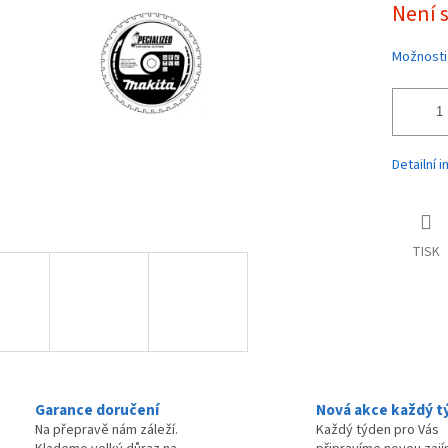
Není 
ek.
cena:
Možnosti
Detailní 
TISK
Garance doručení
Nová akce každý t
Na přepravě nám záleží.
Každý týden pro Vás