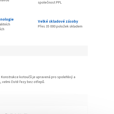
ímavou
společnost PPL
nologie
Velké skladové zásoby
litních
Přes 35 000 položek skladem
ích
. Konstrukce kotoučů je upravená pro spolehlivý a
, velmi čisté řezy bez otřepů.