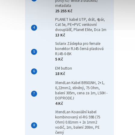
porty IO/ white a blacklist/
metadata
25 255 Kč
PLANET kabel UTP, drát, 4pár,
Cat 5e, PE+PVC venkovní
dvouplášť, Planet Elite, Dca 1m
13 Kč
Solarix Záslepka pro female
konektor RJ45 černá plastová
RJ45-0-BK
5 Kč
EM button
18 Kč
XtendLan Kabel B9501NH, 2+1,
0,22mm2, stíněný, 75 Ohm,
balení 305m, cena za 1m, LS0H -
DOPRODEJ
4 Kč
XtendLan Koaxiální kabel
kombinovaný xl-RG 59B (75
Ohm) 0.81mm + 2x 1mm2
vodič, 1m, balení 200m, PE
černý