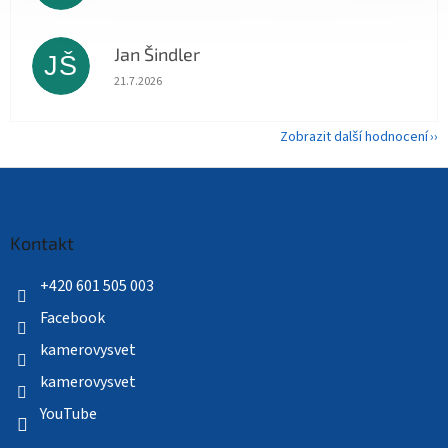
Jan Šindler
JŠ
Hodnocení obchodu je 5 z 5 hvězdiček.
21.7.2026
Zobrazit další hodnocení
Z
á
p
a
Kontakt
t
í
+420 601 505 003
Facebook
kamerovysvet
kamerovysvet
YouTube