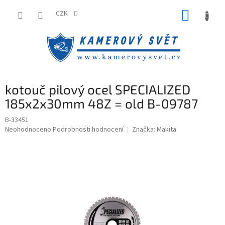
Přejít
NÁKUP
na
CZK
obsah
KOŠÍK
kotouč pilový ocel SPECIALIZED
185x2x30mm 48Z = old B-09787
B-33451
Průměrné
Neohodnoceno
Podrobnosti hodnocení
Značka:
Makita
hodnocení
produktu
je
0,0
z
5
hvězdiček.