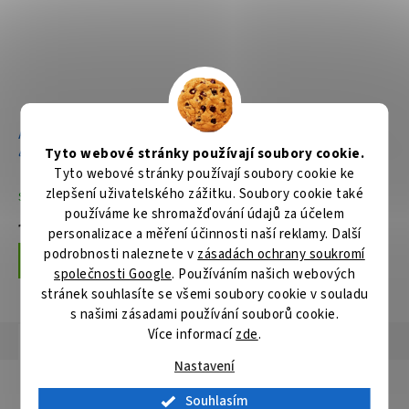
Aku pila na kov Li-ion XGT
Ruční kotoučová pila MT
Tyto webové stránky používají soubory cookie.
40V, bez aku Z
190mm,1050W
Tyto webové stránky používají soubory cookie ke
zlepšení uživatelského zážitku. Soubory cookie také
Skladem
Není skladem
používáme ke shromažďování údajů za účelem
11 640 Kč
3 227 Kč
personalizace a měření účinnosti naší reklamy. Další
podrobnosti naleznete v
zásadách ochrany soukromí
Do košíku
Do košíku
společnosti Google
. Používáním našich webových
stránek souhlasíte se všemi soubory cookie v souladu
s našimi zásadami používání souborů cookie.
Více informací
zde
.
Popis
Hodnocení
Diskuze
Nastavení
Detailní popis produktu
Souhlasím