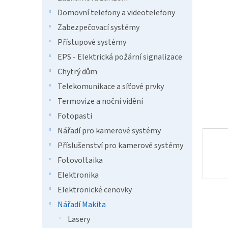
a
hvězdič
n
Domovní telefony a videotelefony
e
Zabezpečovací systémy
l
Přístupové systémy
EPS - Elektrická požární signalizace
Chytrý dům
Telekomunikace a síťové prvky
Termovize a noční vidění
Fotopasti
Nářadí pro kamerové systémy
Příslušenství pro kamerové systémy
Fotovoltaika
Elektronika
Elektronické cenovky
Nářadí Makita
Lasery