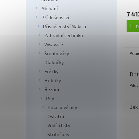
Míchání
7 41
Příslušenství
Příslušenství Makita
D
Zahradní technika
Vysavače
Šroubováky
Popi
Dlabačky
Frézky
Det
Hoblíky
Pilo
Řezání
Pily
Pokosové pily
Ostatní
Vodící lišty
Stolní pily