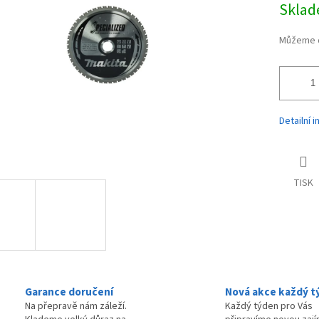
Skla
ek.
cena:
Můžeme d
Detailní 
TISK
Garance doručení
Nová akce každý t
Na přepravě nám záleží.
Každý týden pro Vás