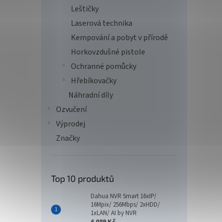
Leštičky
Laserová technika
Kempování a pobyt v přírodě
Horkovzdušné pistole
Ochranné pomůcky
Hřebíkovačky
Náhradní díly
Ozvučení
Výprodej
Značky
Top 10 produktů
Dahua NVR Smart 16xIP/
16Mpix/ 256Mbps/ 2xHDD/
1xLAN/ AI by NVR