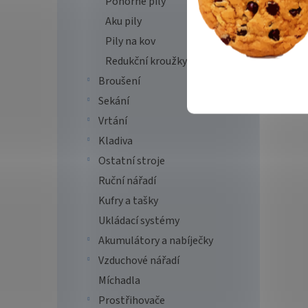
Ponorné pily
Aku pily
Pily na kov
Redukční kroužky
Broušení
Sekání
Vrtání
Kladiva
Ostatní stroje
Ruční nářadí
Kufry a tašky
Ukládací systémy
Akumulátory a nabíječky
Vzduchové nářadí
Míchadla
Prostřihovače