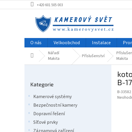
Přejít
+420 601 505 003
na
obsah
O nás
Velkoobchod
Instalace
Pro
Nářadí
Přísluše
Domů
Příslušenství
Makita
Makita
P
kot
o
Přeskočit
s
B-1
Kategorie
kategorie
t
B-33582
r
Kamerové systémy
Průměr
Neohod
a
hodnoce
Bezpečnostní kamery
n
produkt
n
Dopravní řešení
je
í
0,0
Síťové prvky
z
p
Záznamová zařízení
5