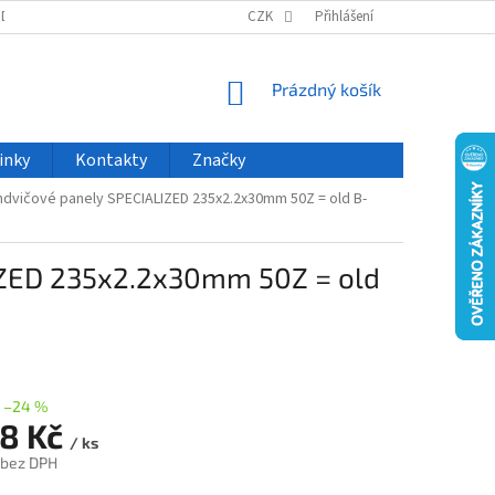
ODU
NOVINKY
VELKOOBCHOD
CZK
ČASTO KLADENÉ DOTAZY
Přihlášení
NÁKUPNÍ
Prázdný košík
KOŠÍK
inky
Kontakty
Značky
ndvičové panely SPECIALIZED 235x2.2x30mm 50Z = old B-
IZED 235x2.2x30mm 50Z = old
–24 %
88 Kč
/ ks
 bez DPH