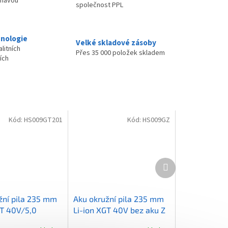
ímavou
společnost PPL
nologie
Velké skladové zásoby
litních
Přes 35 000 položek skladem
ích
Kód:
HS009GT201
Kód:
HS009GZ
Další
produkt
žní pila 235 mm
Aku okružní pila 235 mm
GT 40V/5,0
Li-ion XGT 40V bez aku Z