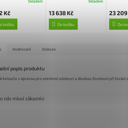
Skladem
Skladem
2 Kč
13 638 Kč
23 209
o košíku
Do košíku
Do ko
s
Hodnocení
Diskuze
ailní popis produktu
vé kotouče s úpravou pro extrémní odolnost a dlouhou životnost při řezání 