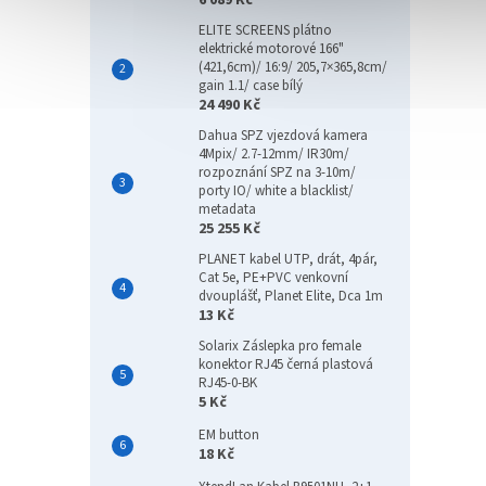
6 089 Kč
ELITE SCREENS plátno
elektrické motorové 166"
(421,6cm)/ 16:9/ 205,7×365,8cm/
gain 1.1/ case bílý
24 490 Kč
Dahua SPZ vjezdová kamera
4Mpix/ 2.7-12mm/ IR30m/
rozpoznání SPZ na 3-10m/
porty IO/ white a blacklist/
metadata
25 255 Kč
PLANET kabel UTP, drát, 4pár,
Cat 5e, PE+PVC venkovní
dvouplášť, Planet Elite, Dca 1m
13 Kč
Solarix Záslepka pro female
konektor RJ45 černá plastová
RJ45-0-BK
5 Kč
EM button
18 Kč