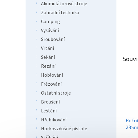
Akumulátorové stroje
Zahradní technika
Camping
Vysávání
Šroubování
Vrtání
Sekání
Souvi
Řezání
Hoblování
Frézování
Ostatní stroje
Broušení
Leštění
Hřebíkování
Ruční
235
Horkovzdušné pistole
Stříhání