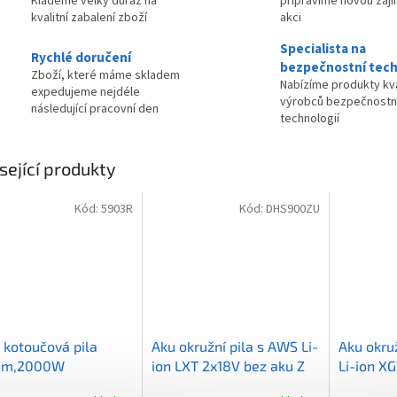
Klademe velký důraz na
připravíme novou zaj
kvalitní zabalení zboží
akci
Specialista na
Rychlé doručení
bezpečnostní tech
Zboží, které máme skladem
Nabízíme produkty kva
expedujeme nejdéle
výrobců bezpečnostn
následující pracovní den
technologií
sející produkty
Kód:
5903R
Kód:
DHS900ZU
 kotoučová pila
Aku okružní pila s AWS Li-
Aku okru
mm,2000W
ion LXT 2x18V bez aku Z
Li-ion X
Ah,kufr