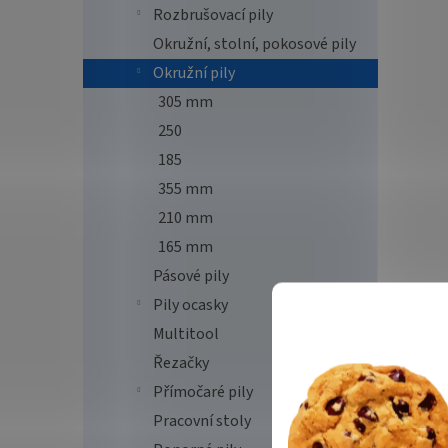
Rozbrušovací pily
Okružní, stolní, pokosové pily
Okružní pily
305 mm
250
185
355 mm
210 mm
165 mm
Pásové pily
Pily ocasky
Multitool
Řezačky
Přímočaré pily
Pracovní stoly