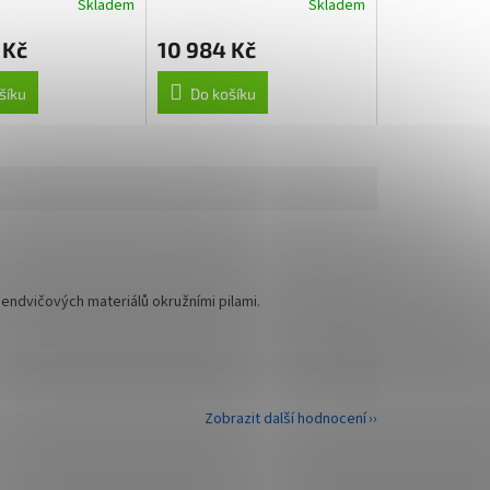
Skladem
Skladem
 Kč
10 984 Kč
šíku
Do košíku
sendvičových materiálů okružními pilami.
Zobrazit další hodnocení