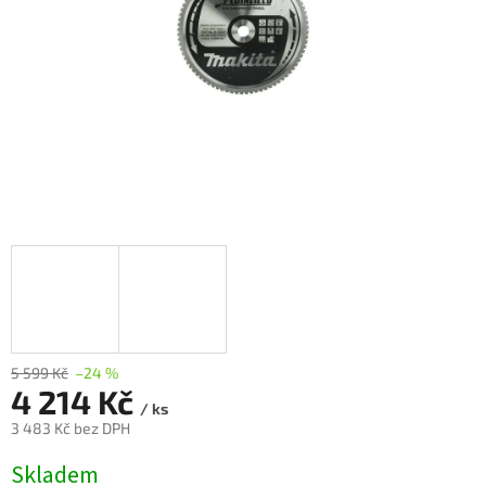
5 599 Kč
–24 %
4 214 Kč
/ ks
3 483 Kč bez DPH
Měrná
Skladem
cena: