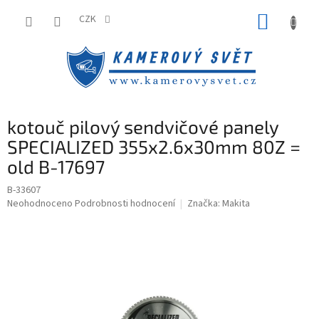
Přejít
NÁKUP
na
CZK
obsah
KOŠÍK
kotouč pilový sendvičové panely
SPECIALIZED 355x2.6x30mm 80Z =
old B-17697
B-33607
Průměrné
Neohodnoceno
Podrobnosti hodnocení
Značka:
Makita
hodnocení
produktu
je
0,0
z
5
hvězdiček.