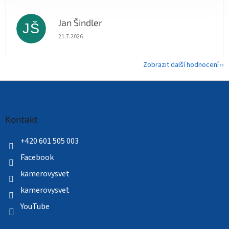
Jan Šindler
JŠ
Hodnocení obchodu je 5 z 5 hvězdiček.
21.7.2026
Zobrazit další hodnocení
Z
á
p
a
Kontakt
t
í
+420 601 505 003
Facebook
kamerovysvet
kamerovysvet
YouTube