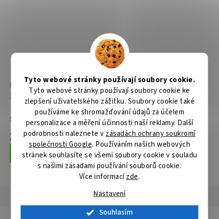
Tyto webové stránky používají soubory cookie.
Ruční kotoučová pila
Tyto webové stránky používají soubory cookie ke
355mm,2200W
zlepšení uživatelského zážitku. Soubory cookie také
používáme ke shromažďování údajů za účelem
Skladem
personalizace a měření účinnosti naší reklamy. Další
podrobnosti naleznete v
zásadách ochrany soukromí
21 316 Kč
společnosti Google
. Používáním našich webových
Do košíku
stránek souhlasíte se všemi soubory cookie v souladu
s našimi zásadami používání souborů cookie.
Více informací
zde
.
Nastavení
Popis
Hodnocení
Diskuze
Souhlasím