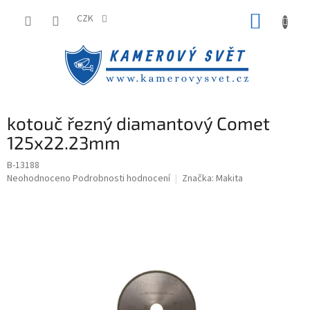
Přejít
NÁKUP
na
CZK
obsah
KOŠÍK
kotouč řezný diamantový Comet
125x22.23mm
B-13188
Průměrné
Neohodnoceno
Podrobnosti hodnocení
Značka:
Makita
hodnocení
produktu
je
0,0
z
5
hvězdiček.