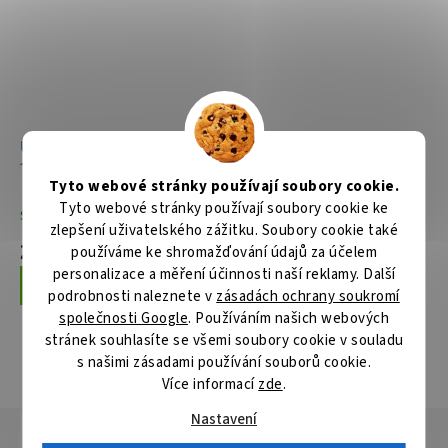
Úhlová bruska
Úhlová bruska
125mm,840W
125mm,840W,kufr
Tyto webové stránky používají soubory cookie.
Tyto webové stránky používají soubory cookie ke
Skladem
Skladem
zlepšení uživatelského zážitku. Soubory cookie také
2 038 Kč
2 379 Kč
používáme ke shromažďování údajů za účelem
personalizace a měření účinnosti naší reklamy. Další
Do košíku
Do košíku
podrobnosti naleznete v
zásadách ochrany soukromí
společnosti Google
. Používáním našich webových
stránek souhlasíte se všemi soubory cookie v souladu
s našimi zásadami používání souborů cookie.
ZOBRAZIT VŠECHNY SOUVISEJÍCÍ PRODUKTY
Více informací
zde
.
Nastavení
Popis
Hodnocení
Diskuze