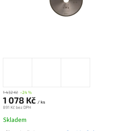
1 432 Kč
–24 %
1 078 Kč
/ ks
891 Kč bez DPH
Měrná
Skladem
cena: