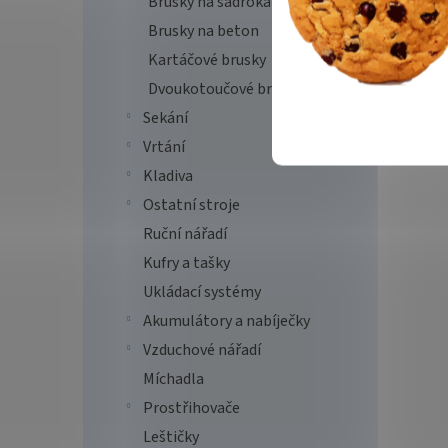
Brusky na sádrokarton
Brusky na beton
Kartáčové brusky
Dvoukotoučové brusky
Sekání
Vrtání
Kladiva
Ostatní stroje
Ruční nářadí
Kufry a tašky
Ukládací systémy
Akumulátory a nabíječky
Vzduchové nářadí
Míchadla
Prostřihovače
Leštičky