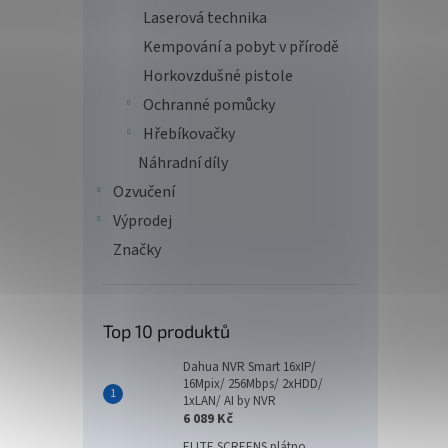
Laserová technika
Kempování a pobyt v přírodě
Horkovzdušné pistole
Ochranné pomůcky
Hřebíkovačky
Náhradní díly
Ozvučení
Výprodej
Značky
Top 10 produktů
Dahua NVR Smart 16xIP/
16Mpix/ 256Mbps/ 2xHDD/
1xLAN/ AI by NVR
6 089 Kč
ELITE SCREENS plátno