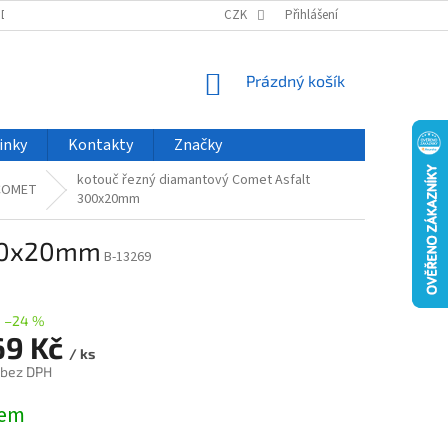
ODU
NOVINKY
VELKOOBCHOD
CZK
ČASTO KLADENÉ DOTAZY
Přihlášení
NÁKUPNÍ
Prázdný košík
KOŠÍK
inky
Kontakty
Značky
kotouč řezný diamantový Comet Asfalt
COMET
300x20mm
300x20mm
B-13269
–24 %
69 Kč
/ ks
 bez DPH
dem