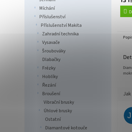
Míchání
D
Příslušenství
Příslušenství Makita
Zahradní technika
Popi
Vysavače
Šroubováky
Det
Dlabačky
Diam
Frézky
mokr
Hoblíky
Řezání
Broušení
Vibrační brusky
Úhlové brusky
Ostatní
Diamantové kotouče