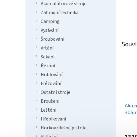
Akumulátorové stroje
Zahradní technika
Camping
Vysávání
Šroubování
Souvi
Vrtání
Sekání
Řezání
Hoblování
Frézování
Ostatní stroje
Broušení
Aku r
Leštění
305m
Hřebíkování
bez a
Horkovzdušné pistole
13 1
Stříhání