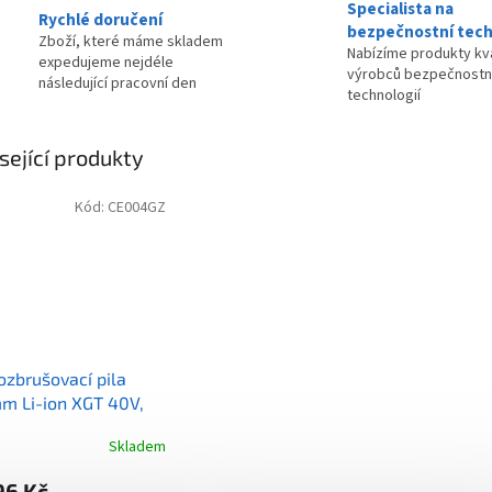
Specialista na
Rychlé doručení
bezpečnostní tech
Zboží, které máme skladem
Nabízíme produkty kva
expedujeme nejdéle
výrobců bezpečnostn
následující pracovní den
technologií
sející produkty
Kód:
CE004GZ
ozbrušovací pila
m Li-ion XGT 40V,
ku Z
Skladem
96 Kč