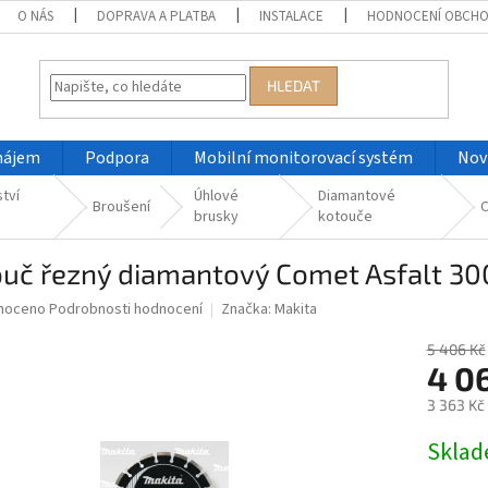
O NÁS
DOPRAVA A PLATBA
INSTALACE
HODNOCENÍ OBCH
HLEDAT
nájem
Podpora
Mobilní monitorovací systém
Nov
ství
Úhlové
Diamantové
Broušení
brusky
kotouče
ouč řezný diamantový Comet Asfalt 
né
noceno
Podrobnosti hodnocení
Značka:
Makita
ní
u
5 406 Kč
4 0
3 363 Kč
Měrná
Skla
ek.
cena: