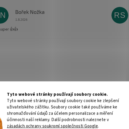
Bořek Nožka
BN
RS
Hodnocení obchodu je 5 z 5 hvězdiček.
1.8.2026
super 👍👍
Tyto webové stránky používají soubory cookie.
Tyto webové stránky používají soubory cookie ke zlepšení
uživatelského zážitku. Soubory cookie také používáme ke
shromažďování údajů za účelem personalizace a měření
účinnosti naší reklamy. Další podrobnosti naleznete v
zásadách ochrany soukromí společnosti Google
.