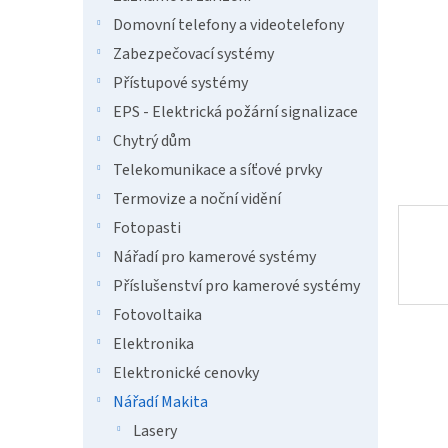
a
n
Domovní telefony a videotelefony
e
Zabezpečovací systémy
l
Přístupové systémy
EPS - Elektrická požární signalizace
Chytrý dům
Telekomunikace a síťové prvky
Termovize a noční vidění
Fotopasti
Nářadí pro kamerové systémy
Příslušenství pro kamerové systémy
Fotovoltaika
Elektronika
Elektronické cenovky
Nářadí Makita
Lasery