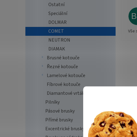
Ostatní
Speciální
DOLMAR
COMET
Vše 
NEUTRON
DIAMAK
Brusné kotouče
Řezné kotouče
Lamelové kotouče
Fíbrové kotouče
Diamantové vrtáky a děrovky
Pilníky
Pásové brusky
Přímé brusky
Excentrické brusky