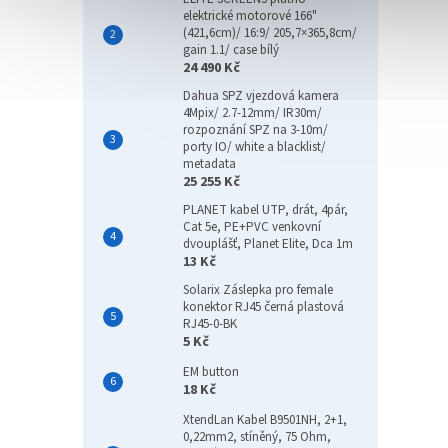
elektrické motorové 166"
(421,6cm)/ 16:9/ 205,7×365,8cm/
gain 1.1/ case bílý
24 490 Kč
Dahua SPZ vjezdová kamera
4Mpix/ 2.7-12mm/ IR30m/
rozpoznání SPZ na 3-10m/
porty IO/ white a blacklist/
metadata
25 255 Kč
PLANET kabel UTP, drát, 4pár,
Cat 5e, PE+PVC venkovní
dvouplášť, Planet Elite, Dca 1m
13 Kč
Solarix Záslepka pro female
konektor RJ45 černá plastová
RJ45-0-BK
5 Kč
EM button
18 Kč
XtendLan Kabel B9501NH, 2+1,
0,22mm2, stíněný, 75 Ohm,