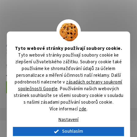
Aku rozbrušovací pila
Tyto webové stránky používají soubory cookie.
305mm Li-ion XGT 40V,
Tyto webové stránky používají soubory cookie ke
bez aku Z
zlepšení uživatelského zážitku. Soubory cookie také
Skladem
používáme ke shromažďování údajů za účelem
personalizace a měření účinnosti naší reklamy. Další
13 196 Kč
podrobnosti naleznete v
zásadách ochrany soukromí
Do košíku
společnosti Google
. Používáním našich webových
stránek souhlasíte se všemi soubory cookie v souladu
s našimi zásadami používání souborů cookie.
Více informací
zde
.
Popis
Hodnocení
Diskuze
Nastavení
Detailní popis produktu
Souhlasím