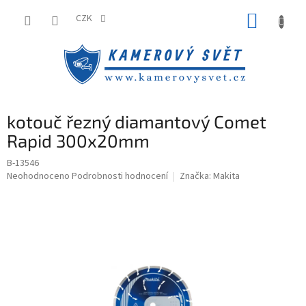
Přejít
NÁKUP
na
CZK
obsah
KOŠÍK
kotouč řezný diamantový Comet
Rapid 300x20mm
B-13546
Průměrné
Neohodnoceno
Podrobnosti hodnocení
Značka:
Makita
hodnocení
produktu
je
0,0
z
5
hvězdiček.