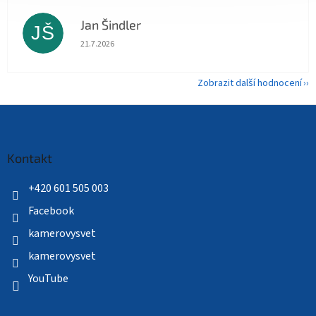
Jan Šindler
JŠ
Hodnocení obchodu je 5 z 5 hvězdiček.
21.7.2026
Zobrazit další hodnocení
Z
á
p
a
Kontakt
t
í
+420 601 505 003
Facebook
kamerovysvet
kamerovysvet
YouTube