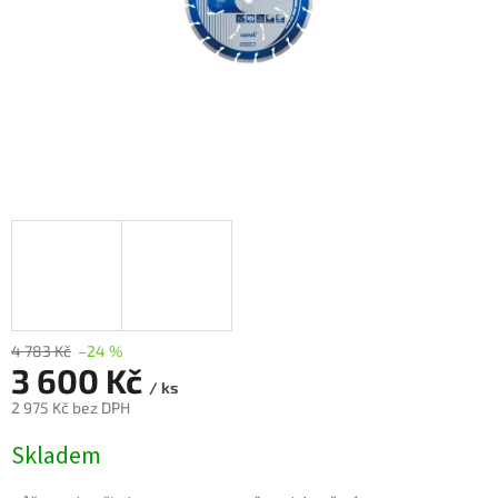
4 783 Kč
–24 %
3 600 Kč
/ ks
2 975 Kč bez DPH
Měrná
Skladem
cena: