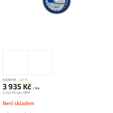
5 228 Kč
–24 %
3 935 Kč
/ ks
3 252 Kč bez DPH
Měrná
Není skladem
cena: