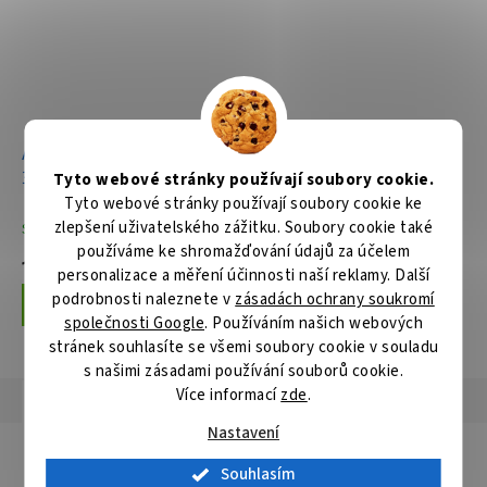
Aku rozbrušovací pila
305mm Li-ion XGT 40V,
Tyto webové stránky používají soubory cookie.
bez aku Z
Tyto webové stránky používají soubory cookie ke
zlepšení uživatelského zážitku. Soubory cookie také
Skladem
používáme ke shromažďování údajů za účelem
13 196 Kč
personalizace a měření účinnosti naší reklamy. Další
podrobnosti naleznete v
zásadách ochrany soukromí
Do košíku
společnosti Google
. Používáním našich webových
stránek souhlasíte se všemi soubory cookie v souladu
s našimi zásadami používání souborů cookie.
Více informací
zde
.
Popis
Hodnocení
Diskuze
Nastavení
Detailní popis produktu
Souhlasím