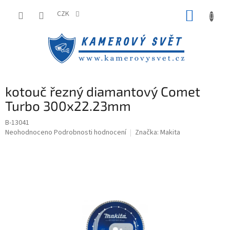
Přejít
NÁKUP
na
CZK
obsah
KOŠÍK
kotouč řezný diamantový Comet
Turbo 300x22.23mm
B-13041
Průměrné
Neohodnoceno
Podrobnosti hodnocení
Značka:
Makita
hodnocení
produktu
je
0,0
z
5
hvězdiček.