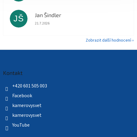
Jan Šindler
JŠ
Hodnocení obchodu je 5 z 5 hvězdiček.
21.7.2026
Zobrazit další hodnocení
Z
á
p
a
Kontakt
t
í
+420 601 505 003
Facebook
kamerovysvet
kamerovysvet
YouTube