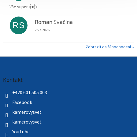
Vše super 👍👍
Roman Svačina
RS
Hodnocení obchodu je 5 z 5 hvězdiček.
25.7.2026
Zobrazit další hodnocení
Z
á
p
a
Kontakt
t
í
+420 601 505 003
Facebook
kamerovysvet
kamerovysvet
YouTube