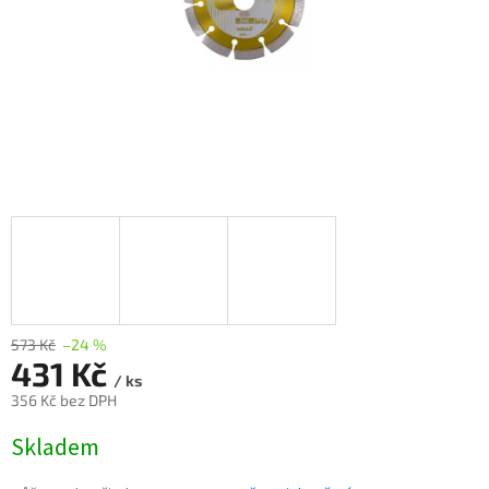
573 Kč
–24 %
431 Kč
/ ks
356 Kč bez DPH
Měrná
Skladem
cena: