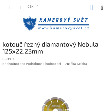
Přejít
NÁKUP
na
CZK
obsah
KOŠÍK
kotouč řezný diamantový Nebula
125x22.23mm
B-53992
Průměrné
Neohodnoceno
Podrobnosti hodnocení
Značka:
Makita
hodnocení
produktu
je
0,0
z
5
hvězdiček.