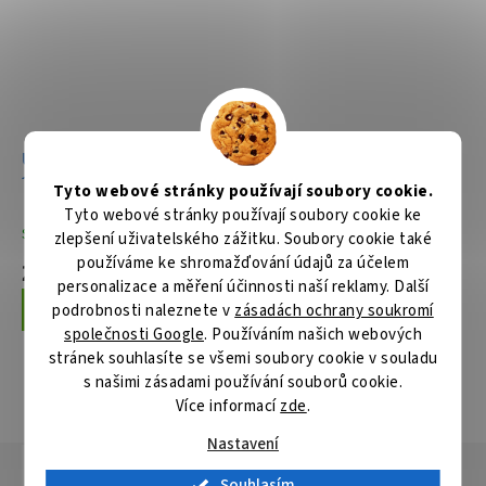
Úhlová bruska
Úhlová bruska
125mm,840W
125mm,840W,kufr
Tyto webové stránky používají soubory cookie.
Tyto webové stránky používají soubory cookie ke
Skladem
Skladem
zlepšení uživatelského zážitku. Soubory cookie také
používáme ke shromažďování údajů za účelem
2 038 Kč
2 379 Kč
personalizace a měření účinnosti naší reklamy. Další
podrobnosti naleznete v
zásadách ochrany soukromí
Do košíku
Do košíku
společnosti Google
. Používáním našich webových
stránek souhlasíte se všemi soubory cookie v souladu
s našimi zásadami používání souborů cookie.
ZOBRAZIT VŠECHNY SOUVISEJÍCÍ PRODUKTY
Více informací
zde
.
Nastavení
Popis
Hodnocení
Diskuze
Souhlasím