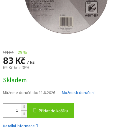
111 Kč
–25 %
83 Kč
/ ks
69 Kč bez DPH
Měrná
Skladem
cena:
Můžeme doručit do:
11.8.2026
Možnosti doručení
Přidat do košíku
Detailní informace