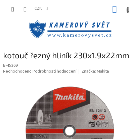
Přejít
NÁKUP
na
CZK
obsah
KOŠÍK
kotouč řezný hliník 230x1.9x22mm
B-45369
Průměrné
Neohodnoceno
Podrobnosti hodnocení
Značka:
Makita
hodnocení
produktu
je
0,0
z
5
hvězdiček.