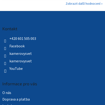
Zobrazit další hodnocení
Z
á
p
a
Kontakt
t
í
+420 601 505 003
Facebook
kamerovysvet
kamerovysvet
YouTube
Informace pro vás
O nás
Doprava a platba