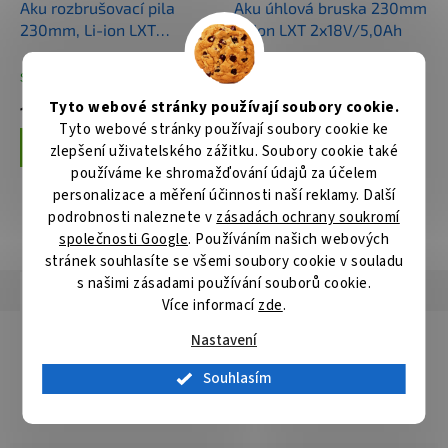
Aku rozbrušovací pila
Aku úhlová bruska 230mm
230mm, Li-ion LXT
Li-ion LXT 2x18V/5,0Ah
2x18V,bez aku Z
Skladem
Skladem
Tyto webové stránky používají soubory cookie.
14 576 Kč
15 344 Kč
Tyto webové stránky používají soubory cookie ke
Do košíku
Do košíku
zlepšení uživatelského zážitku. Soubory cookie také
používáme ke shromažďování údajů za účelem
personalizace a měření účinnosti naší reklamy. Další
podrobnosti naleznete v
zásadách ochrany soukromí
ZOBRAZIT VŠECHNY SOUVISEJÍCÍ PRODUKTY
společnosti Google
. Používáním našich webových
stránek souhlasíte se všemi soubory cookie v souladu
s našimi zásadami používání souborů cookie.
Popis
Hodnocení
Diskuze
Více informací
zde
.
Detailní popis produktu
Nastavení
Řezný kotouč na hliník speciálně vyvinutý pro přesné řezání
Souhlasím
hliníkových obrobků, určený pro úhlové brusky.