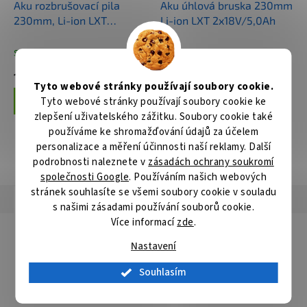
Aku rozbrušovací pila
Aku úhlová bruska 230mm
230mm, Li-ion LXT
Li-ion LXT 2x18V/5,0Ah
2x18V,bez aku Z
Skladem
Skladem
14 576 Kč
15 344 Kč
Tyto webové stránky používají soubory cookie.
Tyto webové stránky používají soubory cookie ke
Do košíku
Do košíku
zlepšení uživatelského zážitku. Soubory cookie také
používáme ke shromažďování údajů za účelem
personalizace a měření účinnosti naší reklamy. Další
ZOBRAZIT VŠECHNY SOUVISEJÍCÍ PRODUKTY
podrobnosti naleznete v
zásadách ochrany soukromí
společnosti Google
. Používáním našich webových
stránek souhlasíte se všemi soubory cookie v souladu
Popis
Hodnocení
Diskuze
s našimi zásadami používání souborů cookie.
Více informací
zde
.
Detailní popis produktu
Nastavení
Za studena lisovaný řezný kotouč pojený pryskyřicí. Univerzální
kotouč pro zpracování cihel, přírodního a umělého kamene,
Souhlasím
břidlice, mramoru, barevných kovů. Vysoký řezný výkon s
dlouhou životností. Určený pro úhlové brusky.