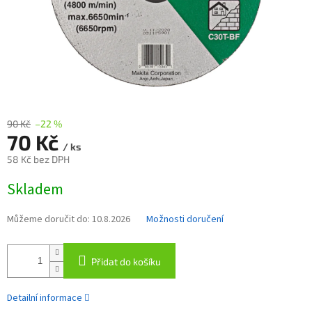
90 Kč
–22 %
70 Kč
/ ks
58 Kč bez DPH
Měrná
Skladem
cena:
Můžeme doručit do:
10.8.2026
Možnosti doručení
Přidat do košíku
Detailní informace