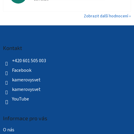
Zobrazit další hodnocení
Z
á
p
a
Kontakt
t
í
+420 601 505 003
Facebook
kamerovysvet
kamerovysvet
YouTube
Informace pro vás
O nás