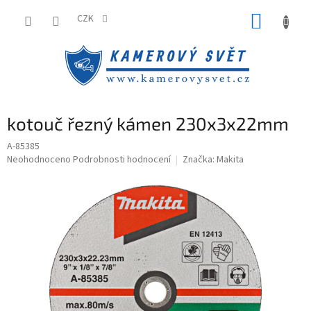
Přejít
NÁKUP
na
CZK
obsah
KOŠÍK
kotouč řezný kámen 230x3x22mm
A-85385
Průměrné
Neohodnoceno
Podrobnosti hodnocení
Značka:
Makita
hodnocení
produktu
je
0,0
z
5
hvězdiček.