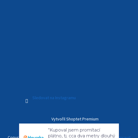
Sledovat na Instagramu
Vytvořil Shoptet Premium
“Kupoval jsem promítací
plátno, tj. cca dva metry dlouhý
Copyright 2026
Kamerový Svět
. Všechna práva vyhrazena.
Upravit