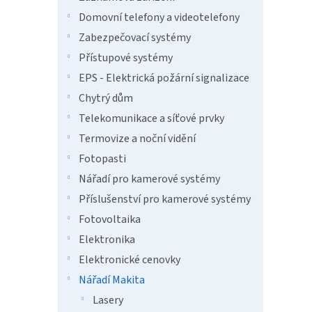
a
n
Domovní telefony a videotelefony
e
Zabezpečovací systémy
l
Přístupové systémy
EPS - Elektrická požární signalizace
Chytrý dům
Telekomunikace a síťové prvky
Termovize a noční vidění
Fotopasti
Nářadí pro kamerové systémy
Příslušenství pro kamerové systémy
Fotovoltaika
Elektronika
Elektronické cenovky
Nářadí Makita
Lasery