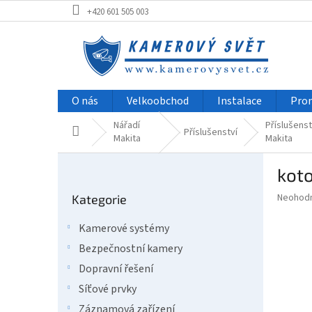
Přejít
+420 601 505 003
na
obsah
O nás
Velkoobchod
Instalace
Pro
Nářadí
Příslušenst
Domů
Příslušenství
Makita
Makita
P
kot
o
Přeskočit
s
Průměr
Neohod
Kategorie
kategorie
t
hodnoce
r
produkt
Kamerové systémy
a
je
Bezpečnostní kamery
0,0
n
z
n
Dopravní řešení
5
í
Síťové prvky
hvězdič
p
Záznamová zařízení