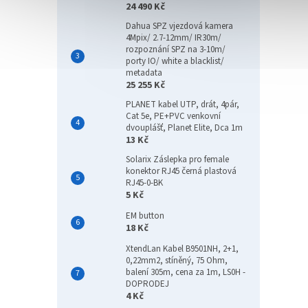
24 490 Kč
Dahua SPZ vjezdová kamera
4Mpix/ 2.7-12mm/ IR30m/
rozpoznání SPZ na 3-10m/
porty IO/ white a blacklist/
metadata
25 255 Kč
PLANET kabel UTP, drát, 4pár,
Cat 5e, PE+PVC venkovní
dvouplášť, Planet Elite, Dca 1m
13 Kč
Solarix Záslepka pro female
konektor RJ45 černá plastová
RJ45-0-BK
5 Kč
EM button
18 Kč
XtendLan Kabel B9501NH, 2+1,
0,22mm2, stíněný, 75 Ohm,
balení 305m, cena za 1m, LS0H -
DOPRODEJ
4 Kč