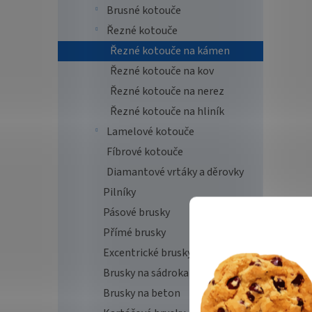
Brusné kotouče
Řezné kotouče
Řezné kotouče na kámen
Řezné kotouče na kov
Řezné kotouče na nerez
Řezné kotouče na hliník
Lamelové kotouče
Fíbrové kotouče
Diamantové vrtáky a děrovky
Pilníky
Pásové brusky
Přímé brusky
Excentrické brusky
Brusky na sádrokarton
Brusky na beton