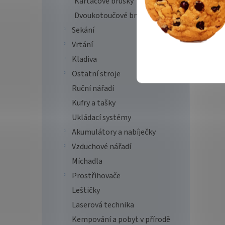
Kartáčové brusky
Dvoukotoučové brusky
Sekání
Vrtání
Kladiva
Ostatní stroje
Ruční nářadí
Kufry a tašky
Ukládací systémy
Akumulátory a nabíječky
Vzduchové nářadí
Míchadla
Prostřihovače
Leštičky
Laserová technika
Kempování a pobyt v přírodě