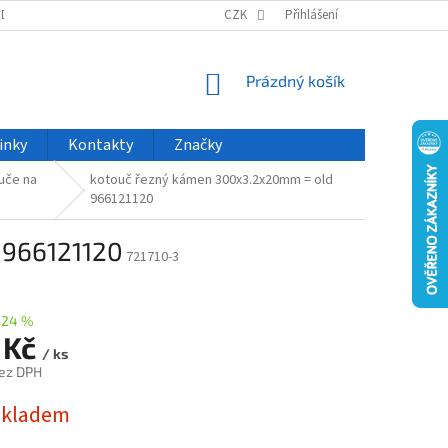
ODU
NOVINKY
VELKOOBCHOD
CZK
ČASTO KLADENÉ DOTAZY
Přihlášení
NÁKUPNÍ
Prázdný košík
KOŠÍK
inky
Kontakty
Značky
uče na
kotouč řezný kámen 300x3.2x20mm = old
966121120
 966121120
721710-3
–24 %
 Kč
/ ks
ez DPH
skladem