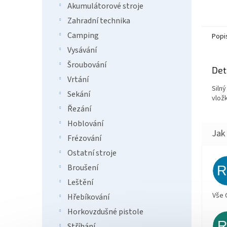
Akumulátorové stroje
Zahradní technika
Camping
Popi
Vysávání
Šroubování
Det
Vrtání
Silný
Sekání
vložk
Řezání
Hoblování
Frézování
Ostatní stroje
Broušení
Leštění
Vše 
Hřebíkování
Horkovzdušné pistole
Stříhání