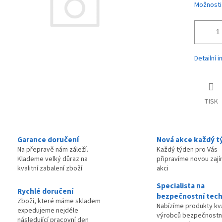
Možnosti
Detailní 
TISK
Garance doručení
Nová akce každý t
Na přepravě nám záleží.
Každý týden pro Vás
Klademe velký důraz na
připravíme novou zaj
kvalitní zabalení zboží
akci
Specialista na
Rychlé doručení
bezpečnostní tech
Zboží, které máme skladem
Nabízíme produkty kva
expedujeme nejdéle
výrobců bezpečnostn
následující pracovní den