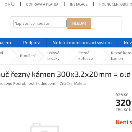
O NÁS
DOPRAVA A PLATBA
INSTALACE
HODNOCENÍ OBCH
HLEDAT
nájem
Podpora
Mobilní monitorovací systém
Nov
ví
Úhlové
Řezné
Řezné koto
Broušení
brusky
kotouče
kámen
ouč řezný kámen 300x3.2x20mm = old
né
noceno
Podrobnosti hodnocení
Značka:
Makita
ní
u
426 Kč
320
264 Kč b
Měrná
Není 
ek.
cena: