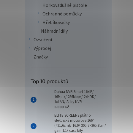
Horkovzdušné pistole
Ochranné pomůcky
Hřebíkovačky
Náhradní díly
Ozvučení
Výprodej
Značky
Top 10 produktů
Dahua NVR Smart 16xIP/
16Mpix/ 256Mbps/ 2xHDD/
1xLAN/ AI by NVR
6 089 Kč
ELITE SCREENS plátno
elektrické motorové 166"
(421,6cm)/ 16:9/ 205,7×365,8cm/
gain 1.1/ case bílý