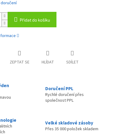
 doručení
Přidat do košíku
informace
ZEPTAT SE
HLÍDAT
SDÍLET
ýden
Doručení PPL
Rychlé doručení přes
ímavou
společnost PPL
nologie
Velké skladové zásoby
litních
Přes 35 000 položek skladem
ích