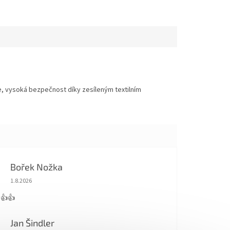
ice, vysoká bezpečnost díky zesíleným textilním
Bořek Nožka
Hodnocení obchodu je 5 z 5 hvězdiček.
1.8.2026
 👍👍
Jan Šindler