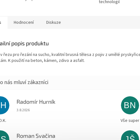
technologií
s
Hodnocení
Diskuze
ailní popis produktu
 v řezu pro řezání na sucho, kvalitní brusná tělesa z pojiv z umělé pryskyř
ám. K použití na beton, kámen, zdivo a asfalt.
Radomír Hurník
RH
BN
Hodnocení obchodu je 5 z 5 hvězdiček.
3.8.2026
O.K.
Vše super
Roman Svačina
RS
JŠ