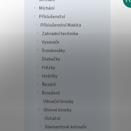
Míchání
Příslušenství
Příslušenství Makita
Zahradní technika
Vysavače
Šroubováky
Dlabačky
Frézky
Hoblíky
Řezání
Broušení
Vibrační brusky
Úhlové brusky
Ostatní
Diamantové kotouče