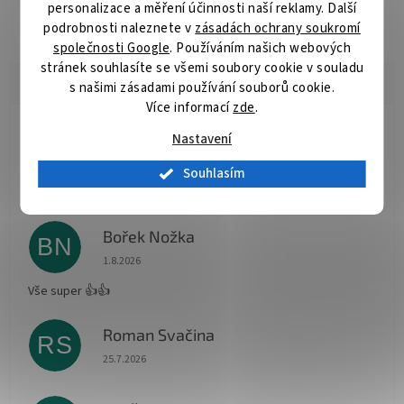
personalizace a měření účinnosti naší reklamy. Další
Řezný kotouč pro úhlové brusky na ocel a nerezovou ocel.
podrobnosti naleznete v
zásadách ochrany soukromí
společnosti Google
. Používáním našich webových
stránek souhlasíte se všemi soubory cookie v souladu
s našimi zásadami používání souborů cookie.
Více informací
zde
.
Radomír Hurník
Nastavení
RH
Hodnocení obchodu je 5 z 5 hvězdiček.
3.8.2026
Souhlasím
Vše O.K.
Bořek Nožka
BN
Hodnocení obchodu je 5 z 5 hvězdiček.
1.8.2026
Vše super 👍👍
Roman Svačina
RS
Hodnocení obchodu je 5 z 5 hvězdiček.
25.7.2026