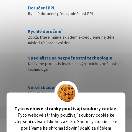
Doručení PPL
Rychlé doručení přes společnost PPL
Rychlé doručení
Zboží, které máme skladem expedujeme nejdéle
následující pracovní den
Specialista na bezpečnostní technologie
Nabízíme produkty kvalitních výrobců bezpečnostních
technologií
Velké skladové zásoby
Přes 35 000 položek skladem
Tyto webové stránky používají soubory cookie.
Popis
Hodnocení
Diskuze
Tyto webové stránky používají soubory cookie ke
zlepšení uživatelského zážitku. Soubory cookie také
Detailní popis produktu
používáme ke shromažďování údajů za účelem