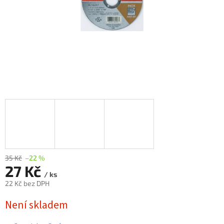
35 Kč
–22 %
27 Kč
/ ks
22 Kč bez DPH
Měrná
Není skladem
cena: