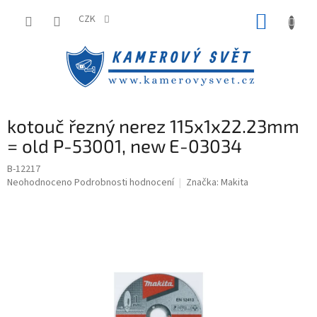
Přejít
NÁKUP
na
CZK
obsah
KOŠÍK
kotouč řezný nerez 115x1x22.23mm
= old P-53001, new E-03034
B-12217
Průměrné
Neohodnoceno
Podrobnosti hodnocení
Značka:
Makita
hodnocení
produktu
je
0,0
z
5
hvězdiček.