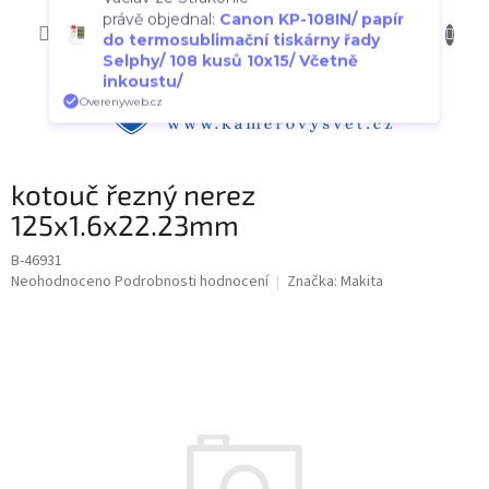
Přejít
Václav ze Strakonic
NÁKUP
na
CZK
právě objednal:
Canon KP-108IN/ papír
obsah
KOŠÍK
do termosublimační tiskárny řady
Selphy/ 108 kusů 10x15/ Včetně
inkoustu/
Overenyweb.cz
kotouč řezný nerez
125x1.6x22.23mm
B-46931
Průměrné
Neohodnoceno
Podrobnosti hodnocení
Značka:
Makita
hodnocení
produktu
je
0,0
z
5
hvězdiček.