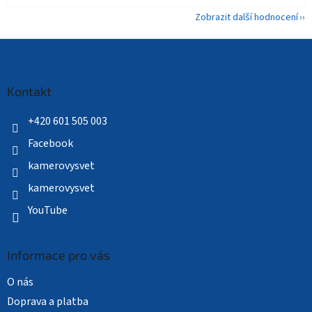
Zobrazit další hodnocení
Z
á
p
a
Kontakt
t
í
+420 601 505 003
Facebook
kamerovysvet
kamerovysvet
YouTube
Informace pro vás
O nás
Doprava a platba