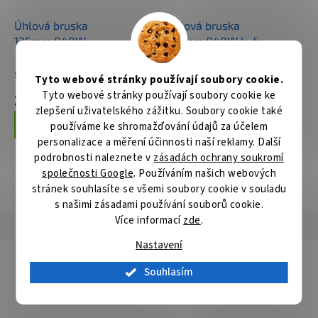
Úhlová bruska
Úhlová bruska
125mm,840W
125mm,840W,kufr
Skladem
Skladem
Tyto webové stránky používají soubory cookie.
Tyto webové stránky používají soubory cookie ke
2 038 Kč
2 379 Kč
zlepšení uživatelského zážitku. Soubory cookie také
používáme ke shromažďování údajů za účelem
Do košíku
Do košíku
personalizace a měření účinnosti naší reklamy. Další
podrobnosti naleznete v
zásadách ochrany soukromí
společnosti Google
. Používáním našich webových
ZOBRAZIT VŠECHNY SOUVISEJÍCÍ PRODUKTY
stránek souhlasíte se všemi soubory cookie v souladu
s našimi zásadami používání souborů cookie.
Více informací
zde
.
Popis
Hodnocení
Diskuze
Nastavení
Detailní popis produktu
Souhlasím
Řezný kotouč pro úhlové brusky na ocel a nerezovou ocel.