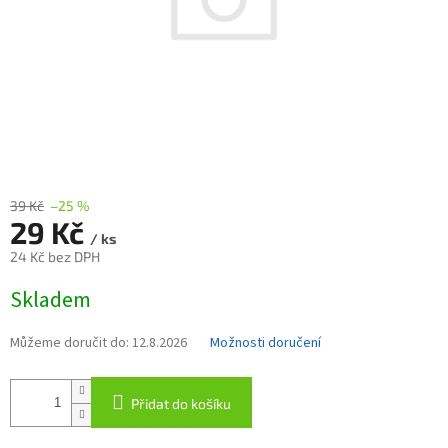
39 Kč
–25 %
29 Kč
/ ks
24 Kč bez DPH
Měrná
Skladem
cena:
Můžeme doručit do:
12.8.2026
Možnosti doručení
Přidat do košíku