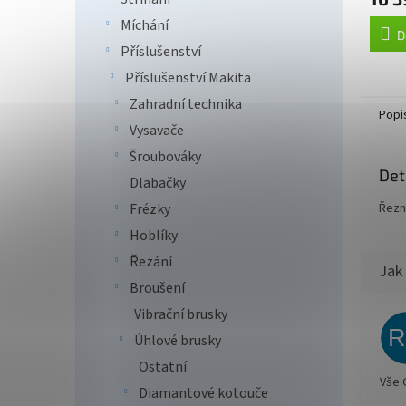
Míchání
D
Příslušenství
Příslušenství Makita
Zahradní technika
Popi
Vysavače
Šroubováky
Det
Dlabačky
Řezn
Frézky
Hoblíky
Řezání
Broušení
Vibrační brusky
Úhlové brusky
Ostatní
Vše 
Diamantové kotouče