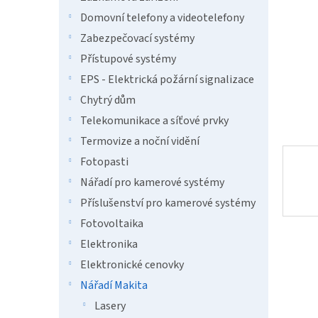
a
n
Domovní telefony a videotelefony
e
Zabezpečovací systémy
l
Přístupové systémy
EPS - Elektrická požární signalizace
Chytrý dům
Telekomunikace a síťové prvky
Termovize a noční vidění
Fotopasti
Nářadí pro kamerové systémy
Příslušenství pro kamerové systémy
Fotovoltaika
Elektronika
Elektronické cenovky
Nářadí Makita
Lasery