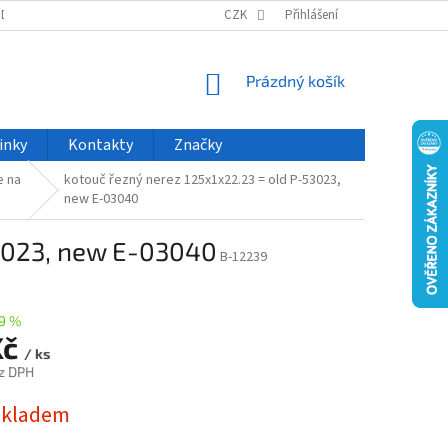
ODU
NOVINKY
VELKOOBCHOD
CZK
ČASTO KLADENÉ DOTAZY
Přihlášení
NÁKUPNÍ
Prázdný košík
KOŠÍK
inky
Kontakty
Značky
e na
kotouč řezný nerez 125x1x22.23 = old P-53023,
new E-03040
53023, new E-03040
B-12239
9 %
Kč
/ ks
z DPH
skladem