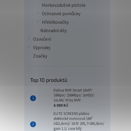
Horkovzdušné pistole
Ochranné pomůcky
Hřebíkovačky
Náhradní díly
Ozvučení
Výprodej
Značky
Top 10 produktů
Dahua NVR Smart 16xIP/
16Mpix/ 256Mbps/ 2xHDD/
1xLAN/ AI by NVR
6 089 Kč
ELITE SCREENS plátno
elektrické motorové 166"
(421,6cm)/ 16:9/ 205,7×365,8cm/
gain 1.1/ case bílý