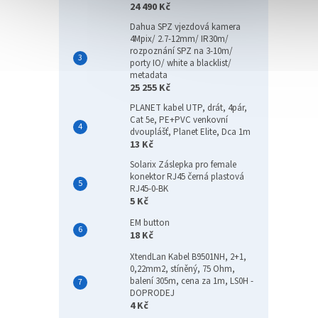
24 490 Kč
Dahua SPZ vjezdová kamera
4Mpix/ 2.7-12mm/ IR30m/
rozpoznání SPZ na 3-10m/
porty IO/ white a blacklist/
metadata
25 255 Kč
PLANET kabel UTP, drát, 4pár,
Cat 5e, PE+PVC venkovní
dvouplášť, Planet Elite, Dca 1m
13 Kč
Solarix Záslepka pro female
konektor RJ45 černá plastová
RJ45-0-BK
5 Kč
EM button
18 Kč
XtendLan Kabel B9501NH, 2+1,
0,22mm2, stíněný, 75 Ohm,
balení 305m, cena za 1m, LS0H -
DOPRODEJ
4 Kč