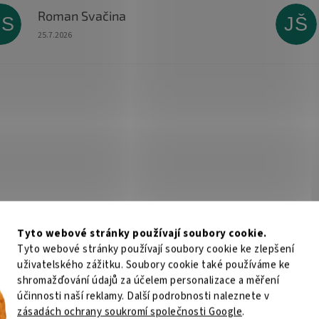
Roman Svačina
RS
JŠ
Hodnocení obchodu je 5 z 5 hvězdiček.
25.7.2026
Tyto webové stránky používají soubory cookie.
Tyto webové stránky používají soubory cookie ke zlepšení
uživatelského zážitku. Soubory cookie také používáme ke
shromažďování údajů za účelem personalizace a měření
účinnosti naší reklamy. Další podrobnosti naleznete v
zásadách ochrany soukromí společnosti Google
.