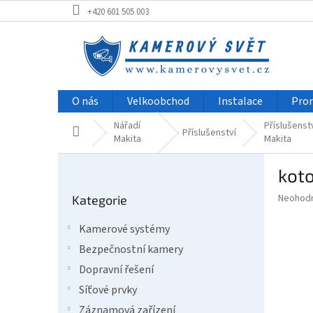
Přejít
+420 601 505 003
na
obsah
O nás
Velkoobchod
Instalace
Pro
Nářadí
Příslušenst
Domů
Příslušenství
Makita
Makita
P
kot
o
Přeskočit
s
Průměr
Neohod
Kategorie
kategorie
t
hodnoce
r
produkt
Kamerové systémy
a
je
Bezpečnostní kamery
0,0
n
z
n
Dopravní řešení
5
í
Síťové prvky
hvězdič
p
Záznamová zařízení