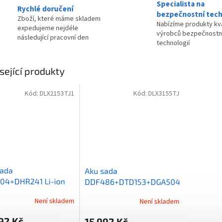
Specialista na
Rychlé doručení
bezpečnostní tech
Zboží, které máme skladem
Nabízíme produkty kva
expedujeme nejdéle
výrobců bezpečnostn
následující pracovní den
technologií
sející produkty
Kód:
DLX2153TJ1
Kód:
DLX3155TJ
sada
Aku sada
04+DHR241 Li-ion
DDF486+DTD153+DGA504
18V/5,0Ah
Li-ion LXT 18V/5,0Ah
Není skladem
Není skladem
92 Kč
15 992 Kč