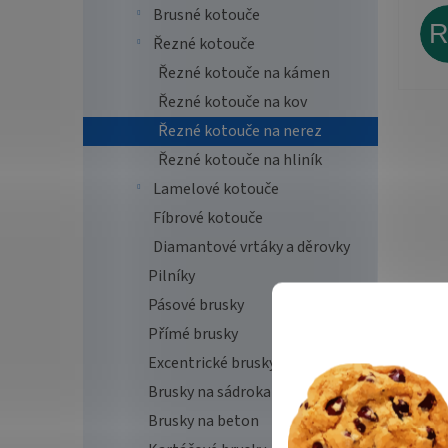
Brusné kotouče
Řezné kotouče
Řezné kotouče na kámen
Řezné kotouče na kov
Řezné kotouče na nerez
Řezné kotouče na hliník
Lamelové kotouče
Fíbrové kotouče
Diamantové vrtáky a děrovky
Pilníky
Pásové brusky
Přímé brusky
Excentrické brusky
Brusky na sádrokarton
Brusky na beton