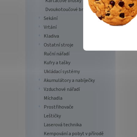
Kartáčové brusky
Dvoukotoučové brusky
Sekání
Vrtání
Kladiva
Ostatní stroje
Ruční nářadí
Kufry a tašky
Ukládací systémy
Akumulátory a nabíječky
Vzduchové nářadí
Míchadla
Prostřihovače
Leštičky
Laserová technika
Kempování a pobyt v přírodě