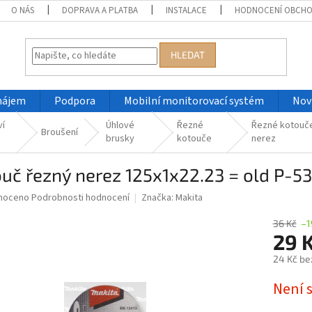
O NÁS
DOPRAVA A PLATBA
INSTALACE
HODNOCENÍ OBCH
HLEDAT
nájem
Podpora
Mobilní monitorovací systém
Nov
ví
Úhlové
Řezné
Řezné kotouč
Broušení
brusky
kotouče
nerez
ouč řezný nerez 125x1x22.23 = old P-
né
noceno
Podrobnosti hodnocení
Značka:
Makita
ní
u
36 Kč
–1
29 
24 Kč be
Měrná
Není 
ek.
cena: