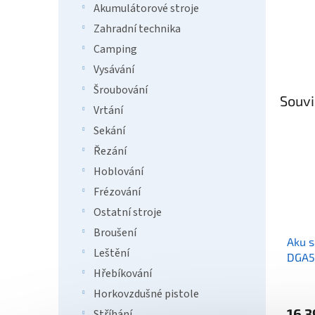
Akumulátorové stroje
Zahradní technika
Camping
Vysávání
Šroubování
Souvi
Vrtání
Sekání
Řezání
Hoblování
Frézování
Ostatní stroje
Broušení
Aku 
Leštění
DGA5
LXT 
Hřebíkování
Horkovzdušné pistole
16 3
Stříhání