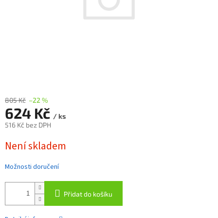
805 Kč
–22 %
624 Kč
/ ks
516 Kč bez DPH
Měrná
Není skladem
cena:
Možnosti doručení
Přidat do košíku