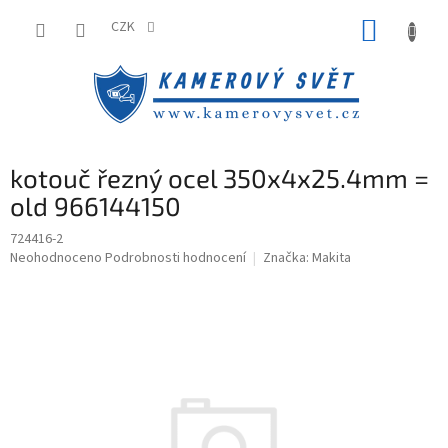
Přejít
NÁKUP
na
CZK
obsah
KOŠÍK
kotouč řezný ocel 350x4x25.4mm =
old 966144150
724416-2
Průměrné
Neohodnoceno
Podrobnosti hodnocení
Značka:
Makita
hodnocení
produktu
je
0,0
z
5
hvězdiček.