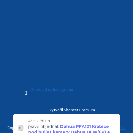
Sledovat na Instagramu
Vytvořil Shoptet Premium
Jan z Brna
právě objednal:
Dahua PFA121 Krabice
pod bullet kamery Dahua HFW(EP) a
Copyright 2026
Kamerový Svět
. Všechna práva vyhrazena.
Upravit
držák PFB121W, venkovní IP66