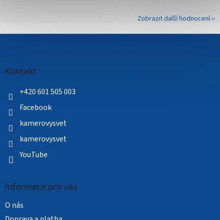
Zobrazit další hodnocení
Z
á
p
a
Kontakt
t
í
+420 601 505 003
Facebook
kamerovysvet
kamerovysvet
YouTube
Informace pro vás
O nás
Doprava a platba