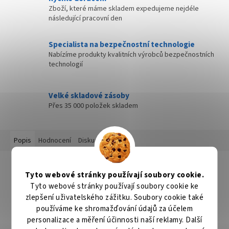
Zboží, které máme skladem expedujeme nejdéle
následující pracovní den
Specialista na bezpečnostní technologie
Nabízíme produkty kvalitních výrobců bezpečnostních
technologií
Velké skladové zásoby
Přes 35 000 položek skladem
Popis
Hodnocení
Diskuze
Detailní popis produktu
Tyto webové stránky používají soubory cookie.
Řezné kotouče do elektrických rozbrušovacích pil.Silný v řezu
Tyto webové stránky používají soubory cookie ke
pro řezání na sucho, kvalitní brusná tělesa z pojiva z umělé
zlepšení uživatelského zážitku. Soubory cookie také
pryskyřice, vysoká bezpečnost díky zesíleným textilním
používáme ke shromažďování údajů za účelem
vložkám. Balení 5ks.
personalizace a měření účinnosti naší reklamy. Další