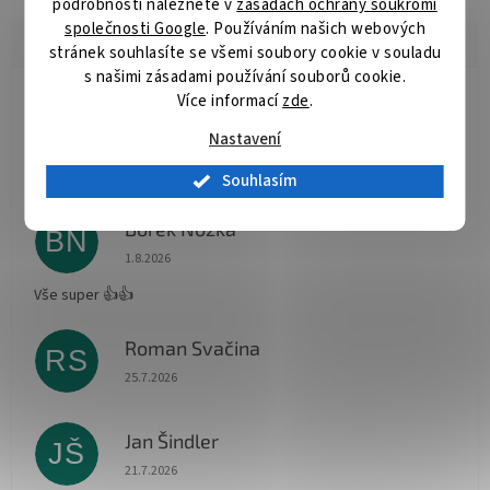
podrobnosti naleznete v
zásadách ochrany soukromí
společnosti Google
. Používáním našich webových
stránek souhlasíte se všemi soubory cookie v souladu
s našimi zásadami používání souborů cookie.
Více informací
zde
.
Radomír Hurník
RH
Hodnocení obchodu je 5 z 5 hvězdiček.
Nastavení
3.8.2026
Vše O.K.
Souhlasím
Bořek Nožka
BN
Hodnocení obchodu je 5 z 5 hvězdiček.
1.8.2026
Vše super 👍👍
Roman Svačina
RS
Hodnocení obchodu je 5 z 5 hvězdiček.
25.7.2026
Jan Šindler
JŠ
Hodnocení obchodu je 5 z 5 hvězdiček.
21.7.2026