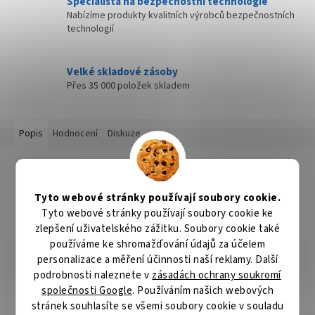
Specialista na bezpečnostní technologie
Nabízíme produkty kvalitních výrobců bezpečnostních
technologií
Velké skladové zásoby
Přes 35 000 položek skladem
Popis
Hodnocení
Diskuze
Detailní popis produktu
Popis produktu není dostupný
Tyto webové stránky používají soubory cookie.
Tyto webové stránky používají soubory cookie ke
zlepšení uživatelského zážitku. Soubory cookie také
používáme ke shromažďování údajů za účelem
personalizace a měření účinnosti naší reklamy. Další
podrobnosti naleznete v
zásadách ochrany soukromí
společnosti Google
. Používáním našich webových
Jana Koukalová
JK
stránek souhlasíte se všemi soubory cookie v souladu
Hodnocení obchodu je 5 z 5 hvězdiček.