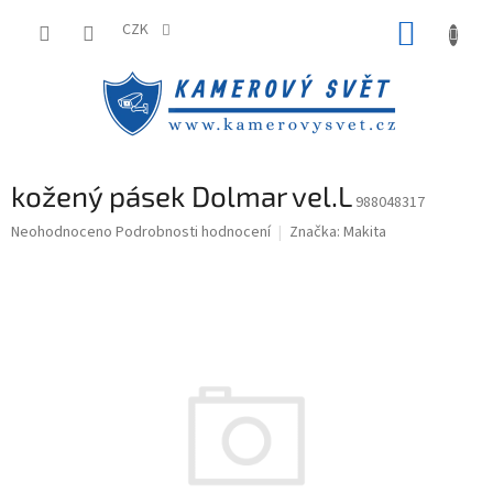
Přejít
NÁKUP
na
CZK
obsah
KOŠÍK
kožený pásek Dolmar vel.L
988048317
Průměrné
Neohodnoceno
Podrobnosti hodnocení
Značka:
Makita
hodnocení
produktu
je
0,0
z
5
hvězdiček.