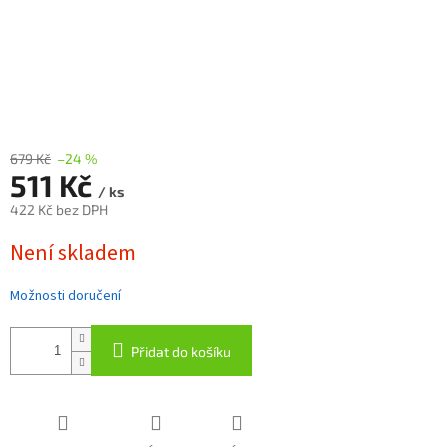
679 Kč
–24 %
511 Kč
/ ks
422 Kč bez DPH
Měrná
Není skladem
cena:
Možnosti doručení
Přidat do košíku