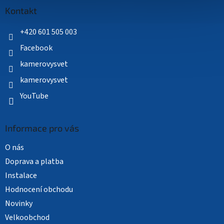
a
Kontakt
t
í
+420 601 505 003
Facebook
kamerovysvet
kamerovysvet
YouTube
Informace pro vás
O nás
Doprava a platba
Instalace
Hodnocení obchodu
Novinky
Velkoobchod