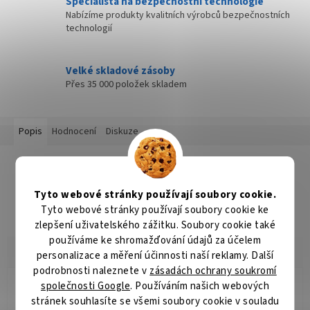
Specialista na bezpečnostní technologie
Nabízíme produkty kvalitních výrobců bezpečnostních
technologií
Velké skladové zásoby
Přes 35 000 položek skladem
Popis
Hodnocení
Diskuze
Detailní popis produktu
Popis produktu není dostupný
Tyto webové stránky používají soubory cookie.
Tyto webové stránky používají soubory cookie ke
zlepšení uživatelského zážitku. Soubory cookie také
používáme ke shromažďování údajů za účelem
personalizace a měření účinnosti naší reklamy. Další
podrobnosti naleznete v
zásadách ochrany soukromí
společnosti Google
. Používáním našich webových
Radomír Hurník
RH
stránek souhlasíte se všemi soubory cookie v souladu
Hodnocení obchodu je 5 z 5 hvězdiček.