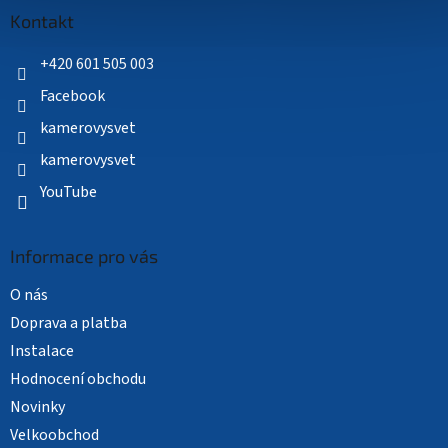
a
Kontakt
t
í
+420 601 505 003
Facebook
kamerovysvet
kamerovysvet
YouTube
Informace pro vás
O nás
Doprava a platba
Instalace
Hodnocení obchodu
Novinky
Velkoobchod