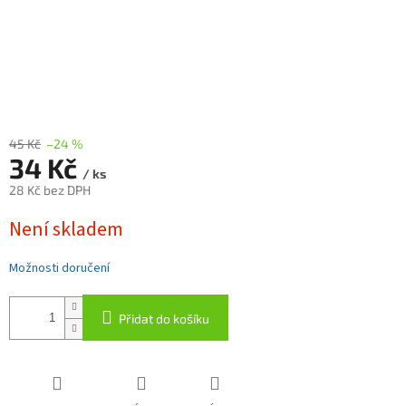
45 Kč
–24 %
34 Kč
/ ks
28 Kč bez DPH
Měrná
Není skladem
cena:
Možnosti doručení
Přidat do košíku