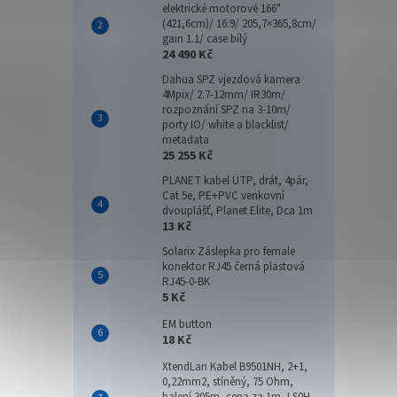
elektrické motorové 166"
(421,6cm)/ 16:9/ 205,7×365,8cm/
gain 1.1/ case bílý
24 490 Kč
Dahua SPZ vjezdová kamera
4Mpix/ 2.7-12mm/ IR30m/
rozpoznání SPZ na 3-10m/
porty IO/ white a blacklist/
metadata
25 255 Kč
PLANET kabel UTP, drát, 4pár,
Cat 5e, PE+PVC venkovní
dvouplášť, Planet Elite, Dca 1m
13 Kč
Solarix Záslepka pro female
konektor RJ45 černá plastová
RJ45-0-BK
5 Kč
EM button
18 Kč
XtendLan Kabel B9501NH, 2+1,
0,22mm2, stíněný, 75 Ohm,