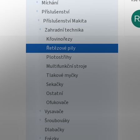
Míchání
Příslušenství
Příslušenství Makita
Zahradní technika
Křovinořezy
Řetězové pily
Plotostřihy
Multifunkční stroje
Tlakové myčky
Sekačky
Ostatní
Ofukovače
Vysavače
Šroubováky
Dlabačky
Frézky