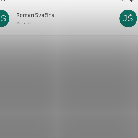
Roman Svačina
RS
JŠ
Hodnocení obchodu je 5 z 5 hvězdiček.
25.7.2026