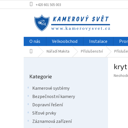
Přejít
+420 601 505 003
na
obsah
O nás
Velkoobchod
Instalace
Pro
Domů
Nářadí Makita
Příslušenství
Přísluše
P
kryt
o
Přeskočit
s
Průměr
Neohod
Kategorie
kategorie
t
hodnoce
r
produkt
Kamerové systémy
a
je
Bezpečnostní kamery
0,0
n
z
n
Dopravní řešení
5
í
Síťové prvky
hvězdič
p
Záznamová zařízení
a