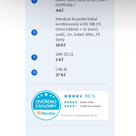
balení 305m, cena za 1m, LS0H -
DOPRODEJ
4 Kč
XtendLan Koaxiální kabel
kombinovaný xl-RG 59B (75
Ohm) 0.81mm + 2x 1mm2
vodič, 1m, balení 200m, PE
černý
18 Kč
SAM-252.21
3 Kč
CAB 28
27 Kč