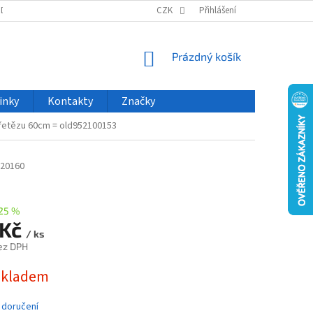
ODU
NOVINKY
VELKOOBCHOD
CZK
ČASTO KLADENÉ DOTAZY
Přihlášení
NÁKUPNÍ
Prázdný košík
KOŠÍK
inky
Kontakty
Značky
a řetězu 60cm = old952100153
20160
25 %
 Kč
/ ks
ez DPH
skladem
 doručení