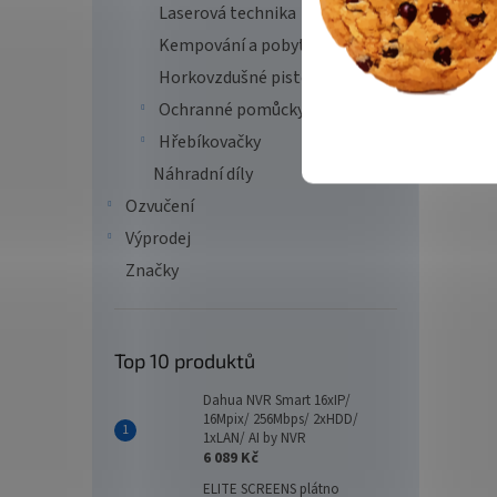
Laserová technika
Kempování a pobyt v přírodě
Horkovzdušné pistole
Ochranné pomůcky
Hřebíkovačky
Náhradní díly
Ozvučení
Výprodej
Značky
Top 10 produktů
Dahua NVR Smart 16xIP/
16Mpix/ 256Mbps/ 2xHDD/
1xLAN/ AI by NVR
6 089 Kč
ELITE SCREENS plátno