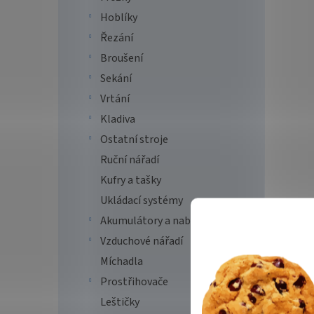
Hoblíky
Řezání
Broušení
Sekání
Vrtání
Kladiva
Ostatní stroje
Ruční nářadí
Kufry a tašky
Ukládací systémy
Akumulátory a nabíječky
Vzduchové nářadí
Míchadla
Prostřihovače
Leštičky