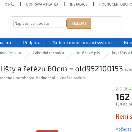
O NÁS
DOPRAVA A PLATBA
INSTALACE
HODNOCENÍ OBCH
HLEDAT
nájem
Podpora
Mobilní monitorovací systém
Nov
nství Makita
Zahradní technika
Řetězové pily
kryt lišty 
 lišty a řetězu 60cm = old952100153
9520
né
noceno
Podrobnosti hodnocení
Značka:
Makita
ní
u
217 Kč
–
162
134 Kč b
Měrná
Není 
ek.
cena:
Možnosti