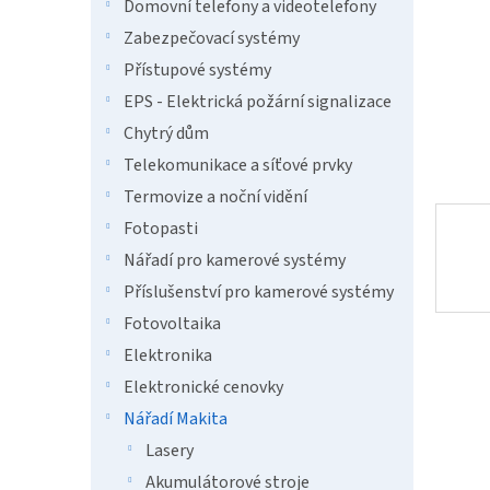
n
Domovní telefony a videotelefony
e
Zabezpečovací systémy
l
Přístupové systémy
EPS - Elektrická požární signalizace
Chytrý dům
Telekomunikace a síťové prvky
Termovize a noční vidění
Fotopasti
Nářadí pro kamerové systémy
Příslušenství pro kamerové systémy
Fotovoltaika
Elektronika
Elektronické cenovky
Nářadí Makita
Lasery
Akumulátorové stroje