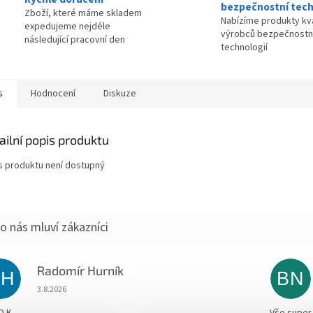
bezpečnostní tech
Zboží, které máme skladem
Nabízíme produkty kva
expedujeme nejdéle
výrobců bezpečnostn
následující pracovní den
technologií
s
Hodnocení
Diskuze
ailní popis produktu
s produktu není dostupný
Radomír Hurník
RH
BN
Hodnocení obchodu je 5 z 5 hvězdiček.
3.8.2026
O.K.
Vše super