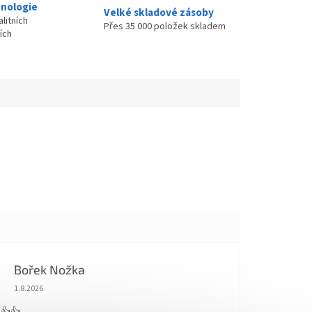
nologie
Velké skladové zásoby
litních
Přes 35 000 položek skladem
ích
Bořek Nožka
Hodnocení obchodu je 5 z 5 hvězdiček.
1.8.2026
 👍👍