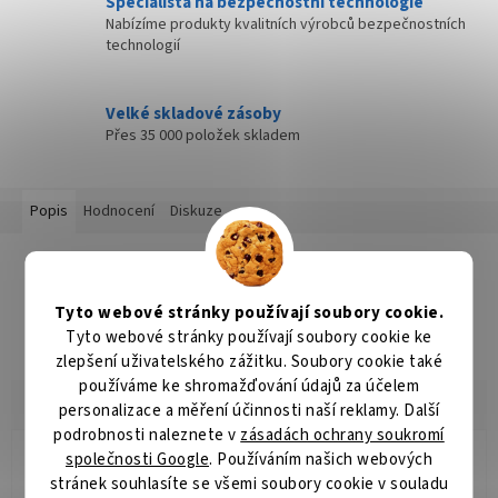
Specialista na bezpečnostní technologie
Nabízíme produkty kvalitních výrobců bezpečnostních
technologií
Velké skladové zásoby
Přes 35 000 položek skladem
Popis
Hodnocení
Diskuze
Detailní popis produktu
Popis produktu není dostupný
Tyto webové stránky používají soubory cookie.
Tyto webové stránky používají soubory cookie ke
zlepšení uživatelského zážitku. Soubory cookie také
používáme ke shromažďování údajů za účelem
personalizace a měření účinnosti naší reklamy. Další
podrobnosti naleznete v
zásadách ochrany soukromí
společnosti Google
. Používáním našich webových
Radomír Hurník
RH
stránek souhlasíte se všemi soubory cookie v souladu
Hodnocení obchodu je 5 z 5 hvězdiček.