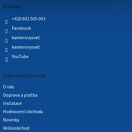
a
Kontakt
t
í
+420 601 505 003
Facebook
kamerovysvet
kamerovysvet
YouTube
Informace pro vás
O nás
Doprava a platba
Instalace
Hodnocení obchodu
Novinky
Velkoobchod