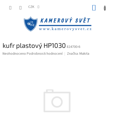
Přejít
NÁKUP
na
CZK
obsah
KOŠÍK
kufr plastový HP1030
824700-6
Průměrné
Neohodnoceno
Podrobnosti hodnocení
Značka:
Makita
hodnocení
produktu
je
0,0
z
5
hvězdiček.