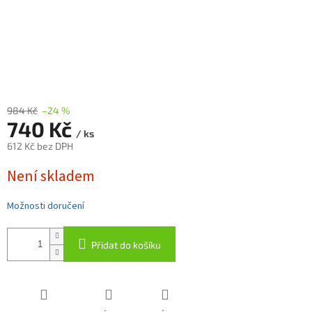
984 Kč
–24 %
740 Kč
/ ks
612 Kč bez DPH
Měrná
Není skladem
cena:
Možnosti doručení
Přidat do košíku