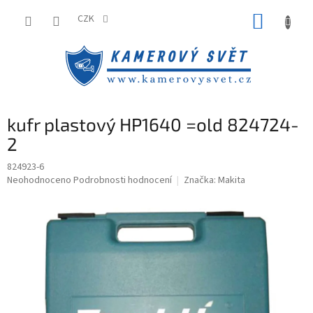
Přejít
NÁKUP
na
CZK
obsah
KOŠÍK
kufr plastový HP1640 =old 824724-
2
824923-6
Průměrné
Neohodnoceno
Podrobnosti hodnocení
Značka:
Makita
hodnocení
produktu
je
0,0
z
5
hvězdiček.