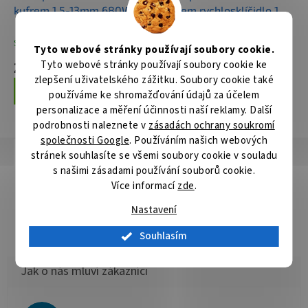
kufrem 1,5-13mm,680W
kufrem,rychlosklíčidlo 1,5-
13mm,680W
Skladem
Není skladem
Tyto webové stránky používají soubory cookie.
Tyto webové stránky používají soubory cookie ke
2 124 Kč
2 379 Kč
zlepšení uživatelského zážitku. Soubory cookie také
Do košíku
Do košíku
používáme ke shromažďování údajů za účelem
personalizace a měření účinnosti naší reklamy. Další
podrobnosti naleznete v
zásadách ochrany soukromí
společnosti Google
. Používáním našich webových
Popis
Hodnocení
Diskuze
stránek souhlasíte se všemi soubory cookie v souladu
s našimi zásadami používání souborů cookie.
Detailní popis produktu
Více informací
zde
.
Nastavení
Popis produktu není dostupný
Souhlasím