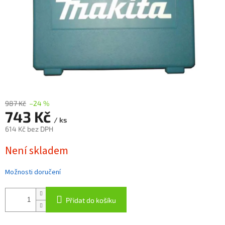
987 Kč
–24 %
743 Kč
/ ks
614 Kč bez DPH
Měrná
Není skladem
cena:
Možnosti doručení
Přidat do košíku