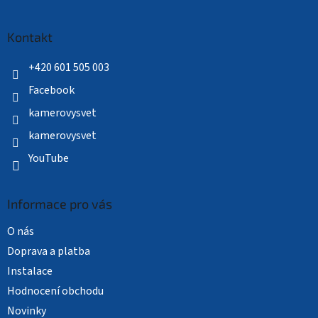
á
p
a
Kontakt
t
í
+420 601 505 003
Facebook
kamerovysvet
kamerovysvet
YouTube
Informace pro vás
O nás
Doprava a platba
Instalace
Hodnocení obchodu
Novinky