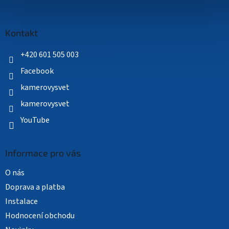
á
p
a
Kontakt
t
í
+420 601 505 003
Facebook
kamerovysvet
kamerovysvet
YouTube
Informace pro vás
O nás
Doprava a platba
Instalace
Hodnocení obchodu