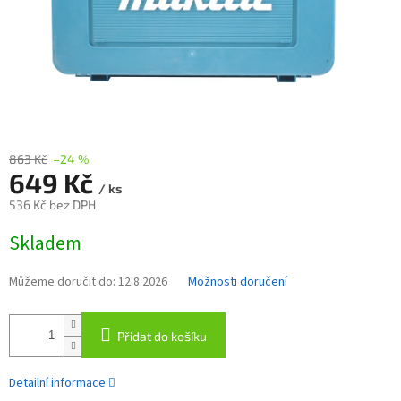
863 Kč
–24 %
649 Kč
/ ks
536 Kč bez DPH
Měrná
Skladem
cena:
Můžeme doručit do:
12.8.2026
Možnosti doručení
Přidat do košíku
Detailní informace