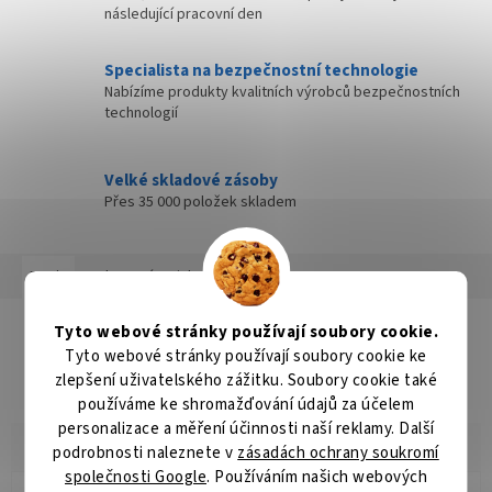
následující pracovní den
Specialista na bezpečnostní technologie
Nabízíme produkty kvalitních výrobců bezpečnostních
technologií
Velké skladové zásoby
Přes 35 000 položek skladem
Popis
Hodnocení
Diskuze
Detailní popis produktu
Tyto webové stránky používají soubory cookie.
Tyto webové stránky používají soubory cookie ke
SPONA 417724-5
zlepšení uživatelského zážitku. Soubory cookie také
používáme ke shromažďování údajů za účelem
personalizace a měření účinnosti naší reklamy. Další
podrobnosti naleznete v
zásadách ochrany soukromí
společnosti Google
. Používáním našich webových