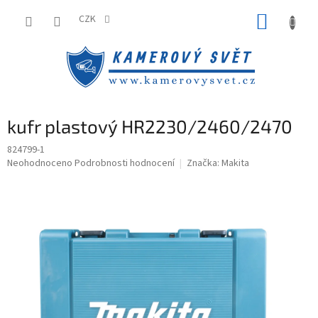
Přejít
NÁKUP
na
CZK
obsah
KOŠÍK
kufr plastový HR2230/2460/2470
824799-1
Průměrné
Neohodnoceno
Podrobnosti hodnocení
Značka:
Makita
hodnocení
produktu
je
0,0
z
5
hvězdiček.