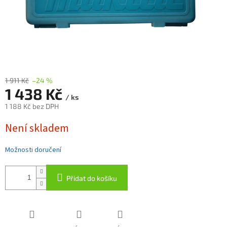
1 911 Kč
–24 %
1 438 Kč
/ ks
1 188 Kč bez DPH
Měrná
Není skladem
cena:
Možnosti doručení
Přidat do košíku