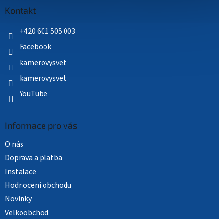
a
Kontakt
t
í
+420 601 505 003
Facebook
kamerovysvet
kamerovysvet
YouTube
Informace pro vás
O nás
Doprava a platba
Instalace
Hodnocení obchodu
Novinky
Velkoobchod