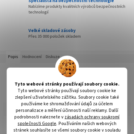
Specialista na bezpečnostní technologie
Nabízíme produkty kvalitních výrobců bezpečnostních
technologií
Velké skladové zásoby
Přes 35 000 položek skladem
Popis
Hodnocení
Diskuze
Detailní popis produktu
Popis produktu není dostupný
Tyto webové stránky používají soubory cookie.
Tyto webové stránky používají soubory cookie ke
zlepšení uživatelského zážitku. Soubory cookie také
používáme ke shromažďování údajů za účelem
personalizace a měření účinnosti naší reklamy. Další
podrobnosti naleznete v
zásadách ochrany soukromí
společnosti Google
. Používáním našich webových
Radomír Hurník
RH
stránek souhlasíte se všemi soubory cookie v souladu
Hodnocení obchodu je 5 z 5 hvězdiček.