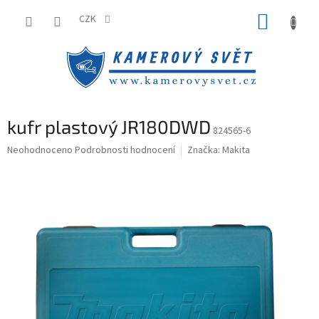
Přejít
NÁKUP
na
CZK
obsah
KOŠÍK
kufr plastový JR180DWD
824565-6
Průměrné
Neohodnoceno
Podrobnosti hodnocení
Značka:
Makita
hodnocení
produktu
je
0,0
z
5
hvězdiček.