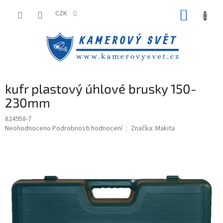
Přejít
NÁKUP
na
CZK
obsah
KOŠÍK
kufr plastový úhlové brusky 150-
230mm
824958-7
Průměrné
Neohodnoceno
Podrobnosti hodnocení
Značka:
Makita
hodnocení
produktu
je
0,0
z
5
hvězdiček.