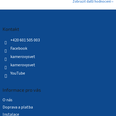
Zobrazit další hodnocení
Z
á
p
a
Kontakt
t
í
+420 601 505 003
Facebook
kamerovysvet
kamerovysvet
YouTube
Informace pro vás
O nás
Doprava a platba
Instalace