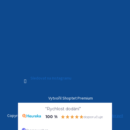
Sledovat na Instagramu
Vytvořil Shoptet Premium
“Rychlost dodání”
100 %
doporučuje
Copyright 2026
Kamerový Svět
. Všechna práva vyhrazena.
Upravit
nastavení cookies
Overenyweb.cz