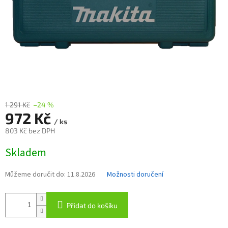
1 291 Kč
–24 %
972 Kč
/ ks
803 Kč bez DPH
Měrná
Skladem
cena:
Můžeme doručit do:
11.8.2026
Možnosti doručení
Přidat do košíku