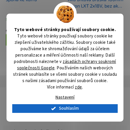
Li-ion LXT 2x18V, bez aku
Z
Skladem
Skladem
47 Kč
7 070 Kč
Tyto webové stránky používají soubory cookie.
Tyto webové stránky používají soubory cookie ke
Do košíku
Do košíku
zlepšení uživatelského zážitku. Soubory cookie také
používáme ke shromažďování údajů za účelem
personalizace a měření účinnosti naší reklamy. Další
podrobnosti naleznete v
zásadách ochrany soukromí
ZOBRAZIT VŠECHNY SOUVISEJÍCÍ PRODUKTY
společnosti Google
. Používáním našich webových
stránek souhlasíte se všemi soubory cookie v souladu
s našimi zásadami používání souborů cookie.
Popis
Hodnocení
Diskuze
Více informací
zde
.
Detailní popis produktu
Nastavení
Popis produktu není dostupný
Souhlasím