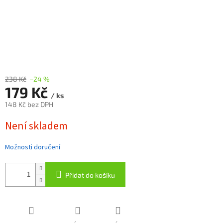
238 Kč
–24 %
179 Kč
/ ks
148 Kč bez DPH
Měrná
Není skladem
cena:
Možnosti doručení
Přidat do košíku