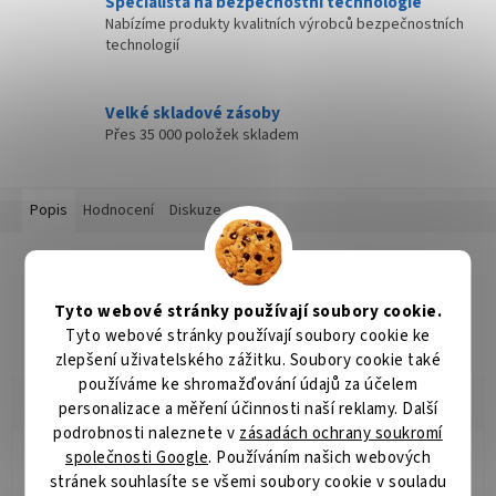
Specialista na bezpečnostní technologie
Nabízíme produkty kvalitních výrobců bezpečnostních
technologií
Velké skladové zásoby
Přes 35 000 položek skladem
Popis
Hodnocení
Diskuze
Detailní popis produktu
Popis produktu není dostupný
Tyto webové stránky používají soubory cookie.
Tyto webové stránky používají soubory cookie ke
zlepšení uživatelského zážitku. Soubory cookie také
používáme ke shromažďování údajů za účelem
personalizace a měření účinnosti naší reklamy. Další
podrobnosti naleznete v
zásadách ochrany soukromí
společnosti Google
. Používáním našich webových
Radomír Hurník
RH
stránek souhlasíte se všemi soubory cookie v souladu
Hodnocení obchodu je 5 z 5 hvězdiček.