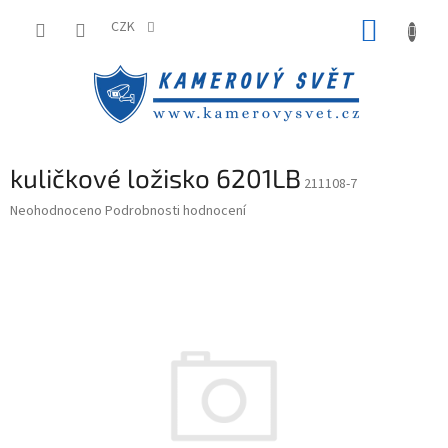
Přejít
NÁKUP
na
CZK
obsah
KOŠÍK
kuličkové ložisko 6201LB
211108-7
Průměrné
Neohodnoceno
Podrobnosti hodnocení
hodnocení
produktu
je
0,0
z
5
hvězdiček.