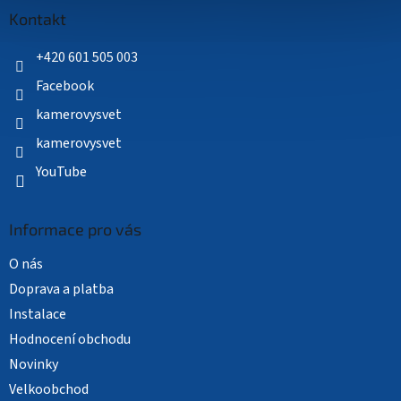
a
Kontakt
t
í
+420 601 505 003
Facebook
kamerovysvet
kamerovysvet
YouTube
Informace pro vás
O nás
Doprava a platba
Instalace
Hodnocení obchodu
Novinky
Velkoobchod